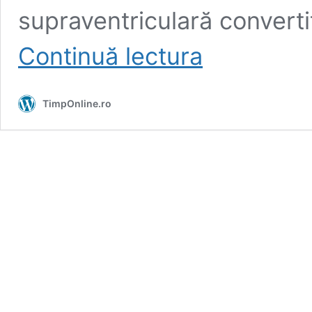
supraventriculară convertit
Covid-
Continuă lectura
19
/
Al
TimpOnline.ro
22-
lea
deces
în
Bistrița-
Năsăud