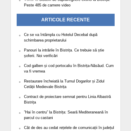
Peste 485 de camere video
ARTICOLE RECENTE
Ce se va întâmpla cu Hotelul Decebal după
schimbarea proprietarului
Panouri la intrările în Bistrița. Ce trebuie să știe
șoferii. Noi verificări
Cod galben și cod portocaliu în Bistrița-Năsăud. Cum
va fi vremea
Restaurare încheiată la Turnul Dogarilor și Zidul
Cetății Medievale Bistrița
Contract de proiectare semnat pentru Linia Albastră
Bistrița
”Hai în centru” la Bistrița: Seară Mediteraneană în
parcul cu castani
Cât de des au cedat rețelele de comunicații în județul