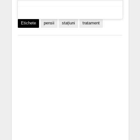
Etichete
pensii
stațiuni
tratament