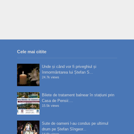
Cele mai citite
Unde și când vor fi priveghiul și
înmormântarea lui Ștefan S...
24.7k views
Bilete de tratament balnear în stațiuni prin
Casa de Pensii:...
15.5k views
Sute de oameni l-au condus pe ultimul
drum pe Ștefan Sîngeor...
14.6k views