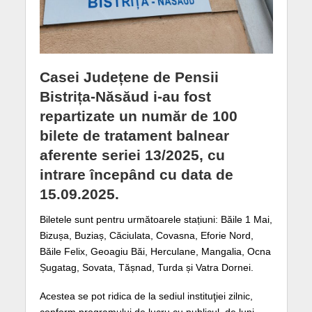
Casei Județene de Pensii
Bistrița-Năsăud i-au fost
repartizate un număr de 100
bilete de tratament balnear
aferente seriei 13/2025, cu
intrare începând cu data de
15.09.2025.
Biletele sunt pentru următoarele stațiuni: Băile 1 Mai,
Bizușa, Buziaș, Căciulata, Covasna, Eforie Nord,
Băile Felix, Geoagiu Băi, Herculane, Mangalia, Ocna
Șugatag, Sovata, Tășnad, Turda și Vatra Dornei.
Acestea se pot ridica de la sediul instituţiei zilnic,
conform programului de lucru cu publicul, de luni