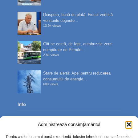
Diaspora, bună de plată. Fiscul verifică
veniturile obținute...
13.9k views
Cât ne costă, de fapt, autobuzele verzi
cumpărate de Primări...
2.8k views
Stare de alertă: Apel pentru reducerea
consumului de energie...
600 views
Info
Despre noi
Administrează consimțământul
Publicitate
Pentru a oferi cea mai bună experiență, folosim tehnologii, cum ar fi cookie-