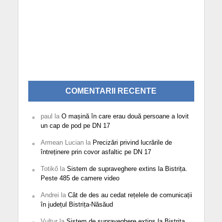
COMENTARII RECENTE
paul
la
O mașină în care erau două persoane a lovit
un cap de pod pe DN 17
Armean Lucian
la
Precizări privind lucrările de
întreținere prin covor asfaltic pe DN 17
Totikő
la
Sistem de supraveghere extins la Bistrița.
Peste 485 de camere video
Andrei
la
Cât de des au cedat rețelele de comunicații
în județul Bistrița-Năsăud
Vultur
la
Sistem de supraveghere extins la Bistrița.