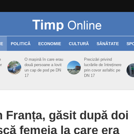
TE
POLITICĂ
ECONOMIE
CULTURĂ
SĂNĂTATE
SP
e
O mașină în care erau
Precizări privind
er
două persoane a lovit
lucrările de întreținere
un cap de pod pe DN
prin covor asfaltic pe
17
DN 17
n Franța, găsit după doi
iscă femeia la care era