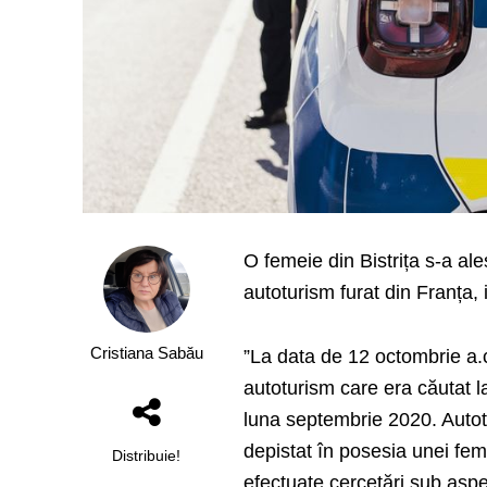
O femeie din Bistrița s-a ale
autoturism furat din Franța,
Cristiana Sabău
”La data de 12 octombrie a.c.
autoturism care era căutat la
luna septembrie 2020. Autotur
depistat în posesia unei femei
Distribuie!
efectuate cercetări sub aspec