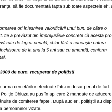
 Franța, să fie documentată fapta sub toate aspectele ei”, 
rmarea ori înlesnirea valorificării unui bun, de către o
, fie a prevăzut din împrejurările concrete că acesta pro
evăzute de legea penală, chiar fără a cunoaşte natura
închisoare de la unu la 5 ani sau cu amendă, conform
nal.
3000 de euro, recuperat de polițiști
în urma cercetărilor efectuate într-un dosar penal de furt
i de Poliție Chiuza au pus în aplicare 2 mandate de aducere
ite de comiterea faptei. După audieri, polițiștii au dis
 a persoanelor vizate.