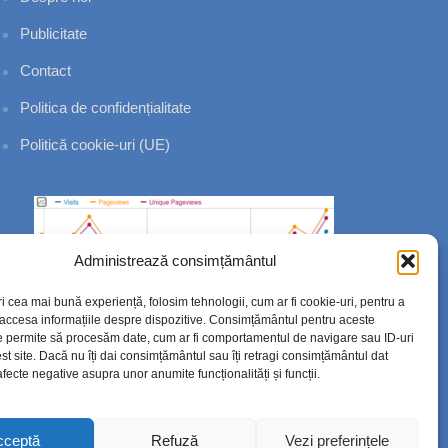
Publicitate
Contact
Politica de confidențialitate
Politică cookie-uri (UE)
Administrează consimțământul
ri cea mai bună experiență, folosim tehnologii, cum ar fi cookie-uri, pentru a
 accesa informațiile despre dispozitive. Consimțământul pentru aceste
e permite să procesăm date, cum ar fi comportamentul de navigare sau ID-uri
st site. Dacă nu îți dai consimțământul sau îți retragi consimțământul dat
fecte negative asupra unor anumite funcționalități și funcții.
cceptă
Refuză
Vezi preferințele