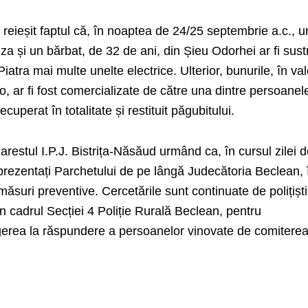
a reieșit faptul că, în noaptea de 24/25 septembrie a.c., u
za și un bărbat, de 32 de ani, din Șieu Odorhei ar fi sust
Piatra mai multe unelte electrice. Ulterior, bunurile, în va
, ar fi fost comercializate de către una dintre persoanel
ecuperat în totalitate și restituit păgubitului.
n arestul I.P.J. Bistrița-Năsăud urmând ca, în cursul zilei 
 prezentați Parchetului de pe lângă Judecătoria Beclean, 
ăsuri preventive. Cercetările sunt continuate de polițiști
in cadrul Secției 4 Poliție Rurală Beclean, pentru
gerea la răspundere a persoanelor vinovate de comitere