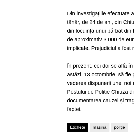
Din investigațiile efectuate 
tânăr, de 24 de ani, din Chiu
din locuința unui bărbat din 
de aproximativ 3.000 de euro
implicate. Prejudiciul a fost r
În prezent, cei doi se află î
astăzi, 13 octombrie, să fie
vederea dispunerii unei noi m
Postului de Poliție Chiuza d
documentarea cauzei și tra
faptei.
Etichete
mașină
poliție