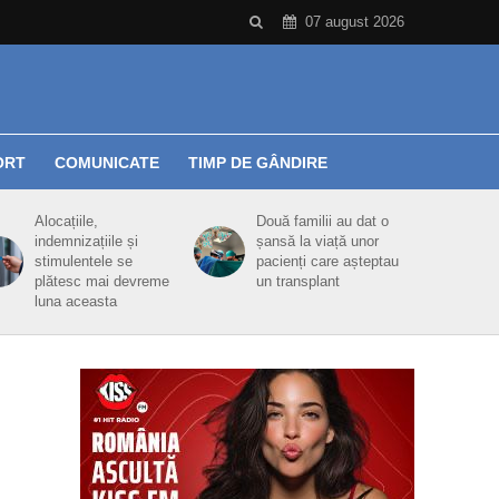
07 august 2026
ORT
COMUNICATE
TIMP DE GÂNDIRE
Alocațiile,
Două familii au dat o
indemnizațiile și
șansă la viață unor
stimulentele se
pacienți care așteptau
plătesc mai devreme
un transplant
luna aceasta