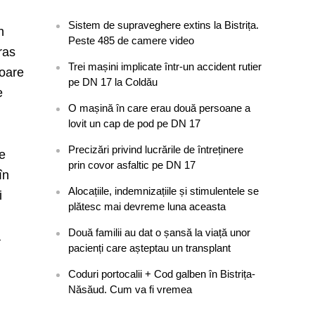
Sistem de supraveghere extins la Bistrița.
n
Peste 485 de camere video
ras
Trei mașini implicate într-un accident rutier
loare
pe DN 17 la Coldău
e
O mașină în care erau două persoane a
lovit un cap de pod pe DN 17
Precizări privind lucrările de întreținere
de
prin covor asfaltic pe DN 17
în
Alocațiile, indemnizațiile și stimulentele se
i
plătesc mai devreme luna aceasta
Două familii au dat o șansă la viață unor
a
pacienți care așteptau un transplant
Coduri portocalii + Cod galben în Bistrița-
Năsăud. Cum va fi vremea