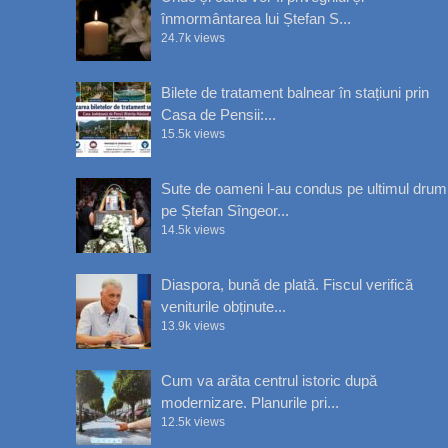
înmormântarea lui Ștefan S...
24.7k views
Bilete de tratament balnear în stațiuni prin
Casa de Pensii:...
15.5k views
Sute de oameni l-au condus pe ultimul drum
pe Ștefan Sîngeor...
14.5k views
Diaspora, bună de plată. Fiscul verifică
veniturile obținute...
13.9k views
Cum va arăta centrul istoric după
modernizare. Planurile pri...
12.5k views