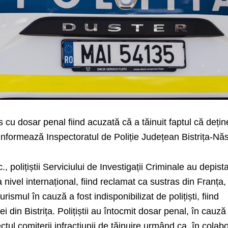
s cu dosar penal fiind acuzată că a tăinuit faptul că deți
 informează Inspectoratul de Poliție Județean Bistrița-Nă
, polițiștii Serviciului de Investigații Criminale au depist
 nivel internațional, fiind reclamat ca sustras din Franța,
ismul în cauză a fost indisponibilizat de polițiști, fiind
 din Bistrița. Polițiștii au întocmit dosar penal, în cauză 
tul comiterii infracțiunii de tăinuire urmând ca, în colab