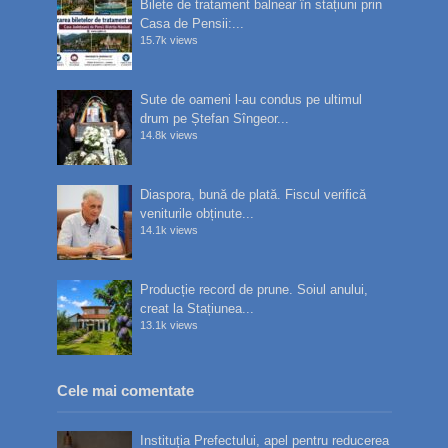
Bilete de tratament balnear în stațiuni prin
Casa de Pensii:...
15.7k views
Sute de oameni l-au condus pe ultimul
drum pe Ștefan Sîngeor...
14.8k views
Diaspora, bună de plată. Fiscul verifică
veniturile obținute...
14.1k views
Producție record de prune. Soiul anului,
creat la Stațiunea...
13.1k views
Cele mai comentate
Instituția Prefectului, apel pentru reducerea