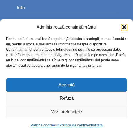
Info
Despre noi
Administrează consimțământul
Publicitate
Pentru a oferi cea mai bună experiență, folosim tehnologii, cum ar fi cookie-
Contact
uri, pentru a stoca și/sau accesa informațiile despre dispozitive.
Consimțământul pentru aceste tehnologii ne permite să procesăm date,
Politica de confidențialitate
cum ar fi comportamentul de navigare sau ID-uri unice pe acest site. Dacă
nu îți dai consimțământul sau îți retragi consimțământul dat poate avea
Politică cookie-uri (UE)
afecte negative asupra unor anumite funcționalități și funcții.
Acceptă
Refuză
Vezi preferințele
Politică cookie-uri
Politica de confidențialitate
Copyright © 2026. TimpOnline.ro