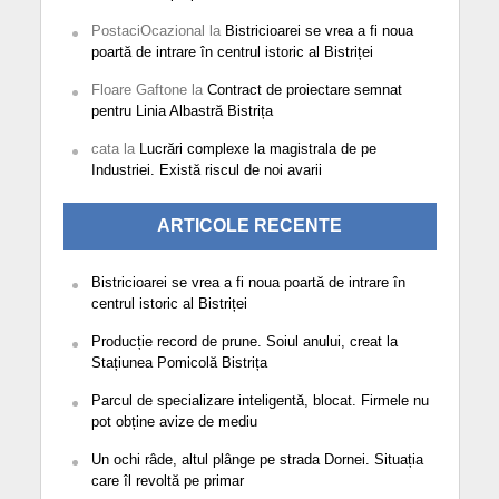
PostaciOcazional
la
Bistricioarei se vrea a fi noua
poartă de intrare în centrul istoric al Bistriței
Floare Gaftone
la
Contract de proiectare semnat
pentru Linia Albastră Bistrița
cata
la
Lucrări complexe la magistrala de pe
Industriei. Există riscul de noi avarii
ARTICOLE RECENTE
Bistricioarei se vrea a fi noua poartă de intrare în
centrul istoric al Bistriței
Producție record de prune. Soiul anului, creat la
Stațiunea Pomicolă Bistrița
Parcul de specializare inteligentă, blocat. Firmele nu
pot obține avize de mediu
Un ochi râde, altul plânge pe strada Dornei. Situația
care îl revoltă pe primar