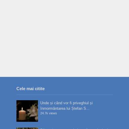
Cele mai citite
Unde și când vor fi priveghiul și
înmormântarea lui Ștefan S...
24.7k views