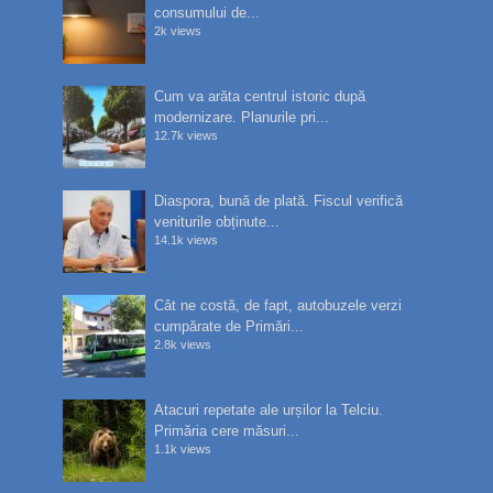
consumului de...
2k views
Cum va arăta centrul istoric după
modernizare. Planurile pri...
12.7k views
Diaspora, bună de plată. Fiscul verifică
veniturile obținute...
14.1k views
Cât ne costă, de fapt, autobuzele verzi
cumpărate de Primări...
2.8k views
Atacuri repetate ale urșilor la Telciu.
Primăria cere măsuri...
1.1k views