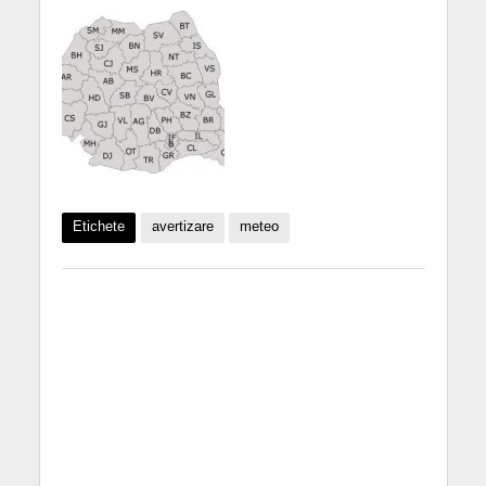
Etichete
avertizare
meteo