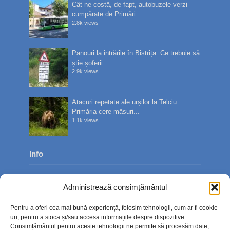
Cât ne costă, de fapt, autobuzele verzi
cumpărate de Primări...
2.8k views
Panouri la intrările în Bistrița. Ce trebuie să
știe șoferii...
2.9k views
Atacuri repetate ale urșilor la Telciu.
Primăria cere măsuri...
1.1k views
Info
Despre noi
Administrează consimțământul
Publicitate
Pentru a oferi cea mai bună experiență, folosim tehnologii, cum ar fi cookie-
Contact
uri, pentru a stoca și/sau accesa informațiile despre dispozitive.
Consimțământul pentru aceste tehnologii ne permite să procesăm date,