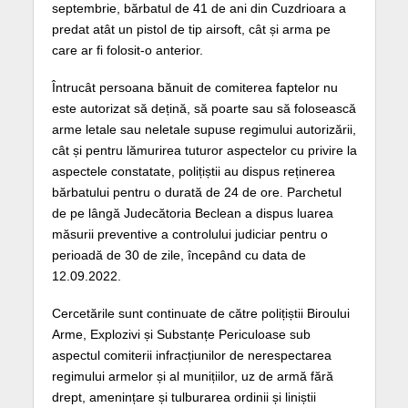
septembrie, bărbatul de 41 de ani din Cuzdrioara a
predat atât un pistol de tip airsoft, cât și arma pe
care ar fi folosit-o anterior.
Întrucât persoana bănuit de comiterea faptelor nu
este autorizat să dețină, să poarte sau să folosească
arme letale sau neletale supuse regimului autorizării,
cât și pentru lămurirea tuturor aspectelor cu privire la
aspectele constatate, polițiștii au dispus reținerea
bărbatului pentru o durată de 24 de ore. Parchetul
de pe lângă Judecătoria Beclean a dispus luarea
măsurii preventive a controlului judiciar pentru o
perioadă de 30 de zile, începând cu data de
12.09.2022.
Cercetările sunt continuate de către polițiștii Biroului
Arme, Explozivi și Substanțe Periculoase sub
aspectul comiterii infracțiunilor de nerespectarea
regimului armelor și al munițiilor, uz de armă fără
drept, amenințare și tulburarea ordinii și liniștii