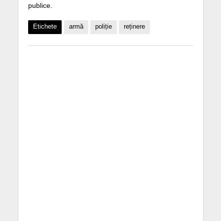
publice.
Etichete
armă
poliție
reținere