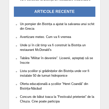
ARTICOLE RECENTE
Un pompier din Bistrița a ajutat la salvarea unui schit
din Grecia
Avertizare meteo. Cum va fi vremea
Unde și în cât timp va fi construit la Bistrița un
restaurant McDonald’s
Tabăra ”Militar în devenire”. Liceenii, așteptați să se
înscrie
Lista școlilor și grădinițelor din Bistrița unde vor fi
instalate 50 de turnuri hidroponice
Oferta educațională a școlilor ”Henri Coandă” din
Bistrița-Năsăud
Concurs de bătut toaca la ”Festivalul prieteniei” de la
Chiuza. Cine poate participa