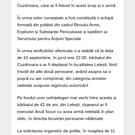
Cuzdrioara, care ar fi folosit în acest scop și o armă.
În urma celor constatate a fost constituită o echipă
formată din polițiști din cadrul Biroului Arme,
Explozivi și Substanțe Periculoase și luptători ai
Serviciului pentru Acțiuni Speciale.
În urma verificărilor efectuate s-a stabilit că la data
de 10 septembrie, în jurul orei 22:00, bărbatul din
Cuzdrioara s-ar fi deplasat în localitatea Lelești, fiind
însoțit de alte două persoane, având asupra sa o
pușcă cu aer comprimat, din categoria armelor
neletale suspuse regimului autorizării.
Pe fondul unor neînțelegeri mai vechi între acesta și
bărbatul de 42 de ani, din Lelești, clujeanul ar fi
executat două focuri cu acea armă neletală în plan
oblic, în direcția locuinței persoanei vătămate.
La solicitarea organelor de poliție, în noaptea de 11