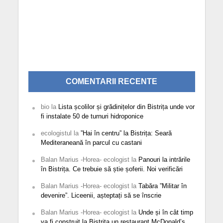
COMENTARII RECENTE
bio
la
Lista școlilor și grădinițelor din Bistrița unde vor
fi instalate 50 de turnuri hidroponice
ecologistul
la
”Hai în centru” la Bistrița: Seară
Mediteraneană în parcul cu castani
Balan Marius -Horea- ecologist
la
Panouri la intrările
în Bistrița. Ce trebuie să știe șoferii. Noi verificări
Balan Marius -Horea- ecologist
la
Tabăra ”Militar în
devenire”. Liceenii, așteptați să se înscrie
Balan Marius -Horea- ecologist
la
Unde și în cât timp
va fi construit la Bistrița un restaurant McDonald’s