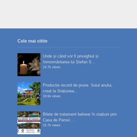
Cele mai citite
Unde și când vor fi priveghiul și
înmormântarea lui Ștefan S...
24.7k views
Producție record de prune. Soiul anului,
creat la Stațiunea...
18.6k views
Bilete de tratament balnear în stațiuni prin
Casa de Pensii:...
15.7k views