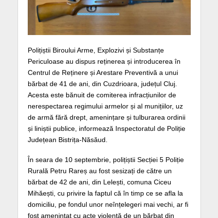
Polițiștii Biroului Arme, Explozivi și Substanțe
Periculoase au dispus reținerea și introducerea în
Centrul de Reținere și Arestare Preventivă a unui
bărbat de 41 de ani, din Cuzdrioara, județul Cluj.
Acesta este bănuit de comiterea infracțiunilor de
nerespectarea regimului armelor și al munițiilor, uz
de armă fără drept, amenințare și tulburarea ordinii
și liniștii publice, informează Inspectoratul de Poliție
Județean Bistrița-Năsăud.
În seara de 10 septembrie, polițiștii Secției 5 Poliție
Rurală Petru Rareș au fost sesizați de către un
bărbat de 42 de ani, din Lelești, comuna Ciceu
Mihăești, cu privire la faptul că în timp ce se afla la
domiciliu, pe fondul unor neînțelegeri mai vechi, ar fi
fost amenințat cu acte violență de un bărbat din