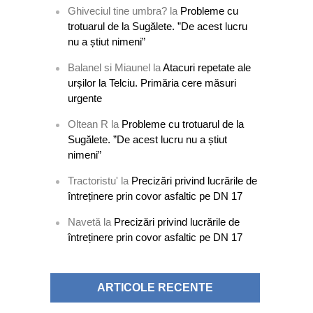
Ghiveciul tine umbra?
la
Probleme cu
trotuarul de la Sugălete. ”De acest lucru
nu a știut nimeni”
Balanel si Miaunel
la
Atacuri repetate ale
urșilor la Telciu. Primăria cere măsuri
urgente
Oltean R
la
Probleme cu trotuarul de la
Sugălete. ”De acest lucru nu a știut
nimeni”
Tractoristu'
la
Precizări privind lucrările de
întreținere prin covor asfaltic pe DN 17
Navetă
la
Precizări privind lucrările de
întreținere prin covor asfaltic pe DN 17
ARTICOLE RECENTE