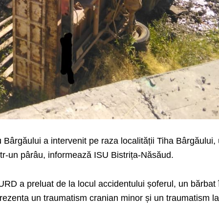
Bârgăului a intervenit pe raza localității Tiha Bârgăului,
ntr-un pârâu, informează ISU Bistrița-Năsăud.
RD a preluat de la locul accidentului șoferul, un bărbat 
prezenta un traumatism cranian minor și un traumatism l