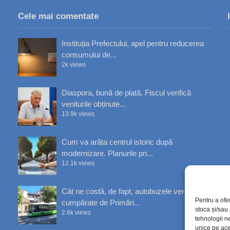
Cele mai comentate
Instituția Prefectului, apel pentru reducerea
consumului de...
2k views
Diaspora, bună de plată. Fiscul verifică
veniturile obținute...
13.9k views
Cum va arăta centrul istoric după
modernizare. Planurile pri...
12.1k views
Cât ne costă, de fapt, autobuzele verzi
Pentru a ofe
cumpărate de Primări...
stoca și/sau
2.6k views
tehnologii n
unice pe ace