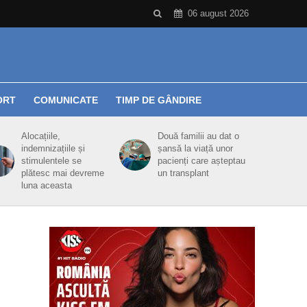
06 august 2026
ORT
COMUNICATE
TIMP DE GÂNDIRE
Alocațiile,
Două familii au dat o
indemnizațiile și
șansă la viață unor
stimulentele se
pacienți care așteptau
plătesc mai devreme
un transplant
luna aceasta