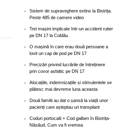
Sistem de supraveghere extins la Bistrița.
Peste 485 de camere video
Trei mașini implicate într-un accident rutier
pe DN 17 la Coldău
O mașină în care erau două persoane a
lovit un cap de pod pe DN 17
Precizări privind lucrările de întreținere
prin covor asfaltic pe DN 17
Alocațiile, indemnizațiile și stimulentele se
plătesc mai devreme luna aceasta
Două familii au dat o șansă la viață unor
pacienți care așteptau un transplant
Coduri portocalii + Cod galben în Bistrița-
Năsăud. Cum va fi vremea