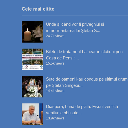
Cele mai citite
Unde și când vor fi priveghiul și
înmormântarea lui Ștefan S...
24.7k views
Bilete de tratament balnear în stațiuni prin
Casa de Pensii:...
15.5k views
Sute de oameni l-au condus pe ultimul drum
pe Ștefan Sîngeor...
14.4k views
Diaspora, bună de plată. Fiscul verifică
veniturile obținute...
13.9k views