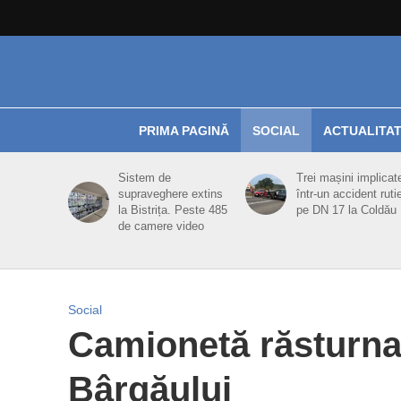
PRIMA PAGINĂ
SOCIAL
ACTUALITA
Sistem de
Trei mașini implicat
supraveghere extins
într-un accident ruti
la Bistrița. Peste 485
pe DN 17 la Coldău
de camere video
Social
Camionetă răsturnat
Bârgăului