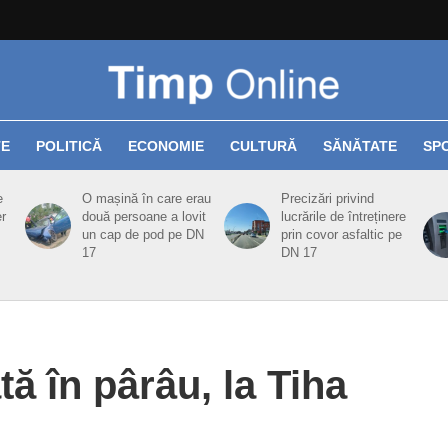
TE
POLITICĂ
ECONOMIE
CULTURĂ
SĂNĂTATE
SP
e
O mașină în care erau
Precizări privind
er
două persoane a lovit
lucrările de întreținere
un cap de pod pe DN
prin covor asfaltic pe
17
DN 17
ă în pârâu, la Tiha