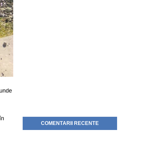
 unde
în
COMENTARII RECENTE
a