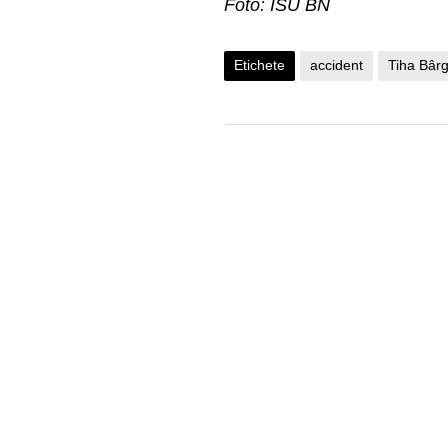
Foto: ISU BN
Etichete
accident
Tiha Bârg