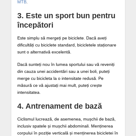
MTB
.
3. Este un sport bun pentru
începători
Este simplu să mergeți pe biciclete. Dacă aveți
dificultăți cu biciclete standard, bicicletele staționare
sunt o alternativă excelentă.
Dacă sunteți nou în lumea sportului sau vă reveniți
din cauza unei accidentări sau a unei boli, puteți
merge cu bicicleta la o intensitate redusă. Pe
măsură ce vă ajustați mai mult, puteți crește
intensitatea.
4. Antrenament de bază
Ciclismul lucrează, de asemenea, mușchii de bază,
inclusiv spatele și mușchii abdominali. Menținerea
corpului în poziție verticală și menținerea bicicletei în