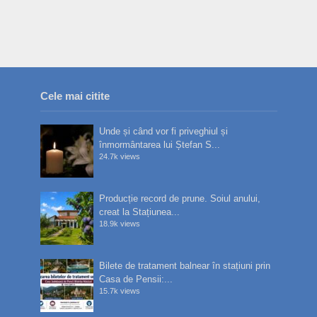
Cele mai citite
Unde și când vor fi priveghiul și
înmormântarea lui Ștefan S...
24.7k views
Producție record de prune. Soiul anului,
creat la Stațiunea...
18.9k views
Bilete de tratament balnear în stațiuni prin
Casa de Pensii:...
15.7k views