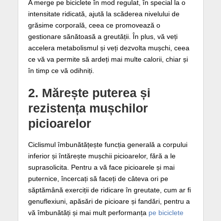
A merge pe biciclete în mod regulat, în special la o
intensitate ridicată, ajută la scăderea nivelului de
grăsime corporală, ceea ce promovează o
gestionare sănătoasă a greutății. În plus, vă veți
accelera metabolismul și veți dezvolta mușchi, ceea
ce vă va permite să ardeți mai multe calorii, chiar și
în timp ce vă odihniți.
2. Mărește puterea și
rezistența mușchilor
picioarelor
Ciclismul îmbunătățește funcția generală a corpului
inferior și întărește mușchii picioarelor, fără a le
suprasolicita. Pentru a vă face picioarele și mai
puternice, încercați să faceți de câteva ori pe
săptămână exerciții de ridicare în greutate, cum ar fi
genuflexiuni, apăsări de picioare și fandări, pentru a
vă îmbunătăți și mai mult performanța
pe biciclete