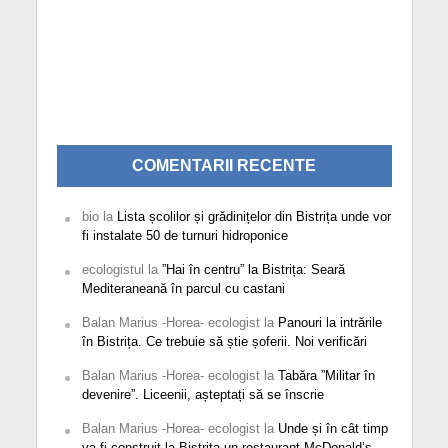
COMENTARII RECENTE
bio
la
Lista școlilor și grădinițelor din Bistrița unde vor
fi instalate 50 de turnuri hidroponice
ecologistul
la
”Hai în centru” la Bistrița: Seară
Mediteraneană în parcul cu castani
Balan Marius -Horea- ecologist
la
Panouri la intrările
în Bistrița. Ce trebuie să știe șoferii. Noi verificări
Balan Marius -Horea- ecologist
la
Tabăra ”Militar în
devenire”. Liceenii, așteptați să se înscrie
Balan Marius -Horea- ecologist
la
Unde și în cât timp
va fi construit la Bistrița un restaurant McDonald’s