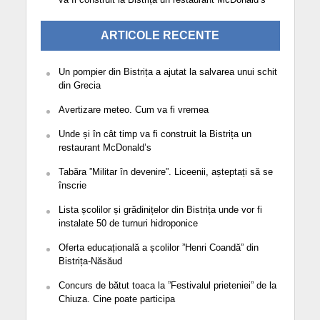
ARTICOLE RECENTE
Un pompier din Bistrița a ajutat la salvarea unui schit
din Grecia
Avertizare meteo. Cum va fi vremea
Unde și în cât timp va fi construit la Bistrița un
restaurant McDonald’s
Tabăra ”Militar în devenire”. Liceenii, așteptați să se
înscrie
Lista școlilor și grădinițelor din Bistrița unde vor fi
instalate 50 de turnuri hidroponice
Oferta educațională a școlilor ”Henri Coandă” din
Bistrița-Năsăud
Concurs de bătut toaca la ”Festivalul prieteniei” de la
Chiuza. Cine poate participa