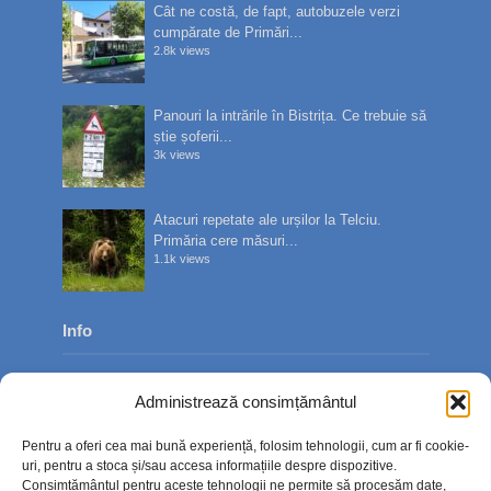
Cât ne costă, de fapt, autobuzele verzi
cumpărate de Primări...
2.8k views
Panouri la intrările în Bistrița. Ce trebuie să
știe șoferii...
3k views
Atacuri repetate ale urșilor la Telciu.
Primăria cere măsuri...
1.1k views
Info
Despre noi
Administrează consimțământul
Publicitate
Pentru a oferi cea mai bună experiență, folosim tehnologii, cum ar fi cookie-
Contact
uri, pentru a stoca și/sau accesa informațiile despre dispozitive.
Consimțământul pentru aceste tehnologii ne permite să procesăm date,