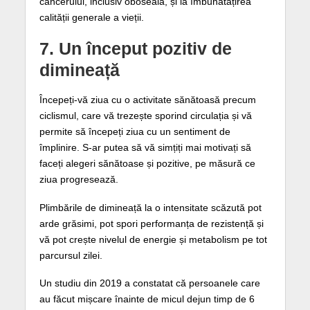
cancerului, inclusiv oboseala, și la îmbunătățirea
calității generale a vieții.
7. Un început pozitiv de
dimineață
Începeți-vă ziua cu o activitate sănătoasă precum
ciclismul, care vă trezește sporind circulația și vă
permite să începeți ziua cu un sentiment de
împlinire. S-ar putea să vă simțiți mai motivați să
faceți alegeri sănătoase și pozitive, pe măsură ce
ziua progresează.
Plimbările de dimineață la o intensitate scăzută pot
arde grăsimi, pot spori performanța de rezistență și
vă pot crește nivelul de energie și metabolism pe tot
parcursul zilei.
Un studiu din 2019 a constatat că persoanele care
au făcut mișcare înainte de micul dejun timp de 6