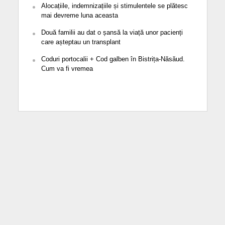
Alocațiile, indemnizațiile și stimulentele se plătesc
mai devreme luna aceasta
Două familii au dat o șansă la viață unor pacienți
care așteptau un transplant
Coduri portocalii + Cod galben în Bistrița-Năsăud.
Cum va fi vremea