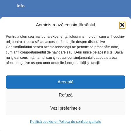
Info
Despre noi
Administrează consimțământul
Publicitate
Pentru a oferi cea mai bună experiență, folosim tehnologii, cum ar fi cookie-
Contact
uri, pentru a stoca și/sau accesa informațiile despre dispozitive.
Consimțământul pentru aceste tehnologii ne permite să procesăm date,
Politica de confidențialitate
cum ar fi comportamentul de navigare sau ID-uri unice pe acest site. Dacă
nu îți dai consimțământul sau îți retragi consimțământul dat poate avea
Politică cookie-uri (UE)
afecte negative asupra unor anumite funcționalități și funcții.
Acceptă
Refuză
Vezi preferințele
Politică cookie-uri
Politica de confidențialitate
Copyright © 2026. TimpOnline.ro