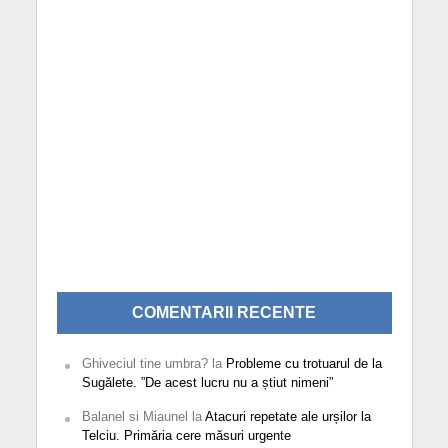
COMENTARII RECENTE
Ghiveciul tine umbra?
la
Probleme cu trotuarul de la
Sugălete. ”De acest lucru nu a știut nimeni”
Balanel si Miaunel
la
Atacuri repetate ale urșilor la
Telciu. Primăria cere măsuri urgente