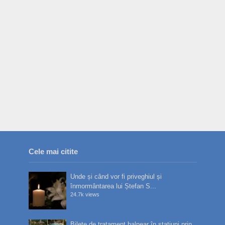
Cele mai citite
Unde și când vor fi priveghiul și
înmormântarea lui Ștefan S...
24.7k views
Bilete de tratament balnear în stațiuni prin