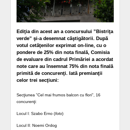
Ediţia din acest an a concursului ”Bistriţa
verde” şi-a desemnat câştigătorii. După
votul cetăţenilor exprimat on-line, cu o
pondere de 25% din nota finală, Comisia
de evaluare din cadrul Primăriei a acordat
note care au însemnat 75% din nota finală
primită de concurenţi. Iată premianţii
celor trei secţiuni:
Secţiunea ”Cel mai frumos balcon cu flori”, 16
concurenţi:
Locul I: Szabo Erno (
foto
)
Locul II: Noemi Ordog