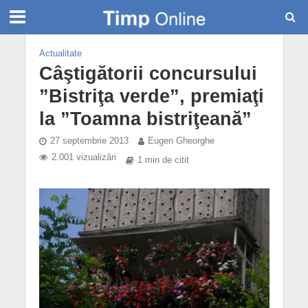
Actualitate
Câştigătorii concursului
”Bistriţa verde”, premiaţi
la ”Toamna bistriţeană”
27 septembrie 2013
Eugen Gheorghe
2.001 vizualizări
1 min de citit