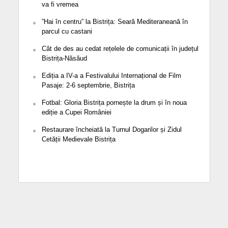
va fi vremea
”Hai în centru” la Bistrița: Seară Mediteraneană în
parcul cu castani
Cât de des au cedat rețelele de comunicații în județul
Bistrița-Năsăud
Ediția a IV-a a Festivalului Internațional de Film
Pasaje: 2-6 septembrie, Bistrița
Fotbal: Gloria Bistrița pornește la drum și în noua
ediție a Cupei României
Restaurare încheiată la Turnul Dogarilor și Zidul
Cetății Medievale Bistrița