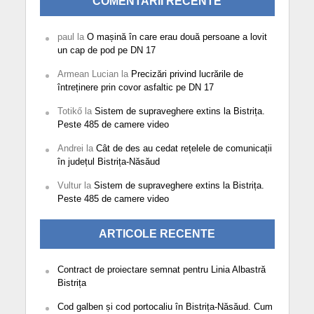
COMENTARII RECENTE
paul
la
O mașină în care erau două persoane a lovit
un cap de pod pe DN 17
Armean Lucian
la
Precizări privind lucrările de
întreținere prin covor asfaltic pe DN 17
Totikő
la
Sistem de supraveghere extins la Bistrița.
Peste 485 de camere video
Andrei
la
Cât de des au cedat rețelele de comunicații
în județul Bistrița-Năsăud
Vultur
la
Sistem de supraveghere extins la Bistrița.
Peste 485 de camere video
ARTICOLE RECENTE
Contract de proiectare semnat pentru Linia Albastră
Bistrița
Cod galben și cod portocaliu în Bistrița-Năsăud. Cum