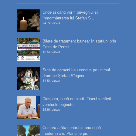
Unde și când vor fi priveghiul și
înmormântarea lui Ștefan S...
24.7k views
Bilete de tratament balnear în stațiuni prin
Casa de Pensii:...
15.5k views
Sute de oameni l-au condus pe ultimul
drum pe Ștefan Sîngeor...
14.5k views
Diaspora, bună de plată. Fiscul verifică
veniturile obținute...
13.9k views
Cum va arăta centrul istoric după
modernizare. Planurile pri...