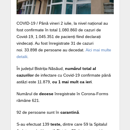
COVID-19 / Până vineri 2 iulie, la nivel național au
fost confirmate în total 1.080.860 de cazuri de
Covid-19, 1.045.351 de pacienți fiind declarați
vindecați. Au fost înregistrate 31 de cazuri
noi. 33.898 de persoane au decedat.
Aici mai multe
detalii
.
În județul Bistrița-Năsăud,
numărul total al
cazurilor
de infectare cu Covid-19 confirmate până
astăzi este 11.879,
cu 1 mai mult ca ieri
.
Numărul de
decese
înregistrate în Corona-Forms
rămâne 621.
92 de persoane sunt în
carantină
.
S-au efectuat 139
teste,
dintre care 59 la Spitalul