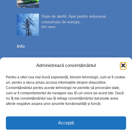
Stare de alertă: Apel pentru reducerea
consumului de energie...
600 views
Info
Despre noi
Administrează consimțământul
Publicitate
Pentru a oferi cea mai bună experiență, folosim tehnologii, cum ar fi cookie-
Contact
uri, pentru a stoca și/sau accesa informațiile despre dispozitive.
Consimțământul pentru aceste tehnologii ne permite să procesăm date,
Politica de confidențialitate
cum ar fi comportamentul de navigare sau ID-uri unice pe acest site. Dacă
nu îți dai consimțământul sau îți retragi consimțământul dat poate avea
Politică cookie-uri (UE)
afecte negative asupra unor anumite funcționalități și funcții.
Acceptă