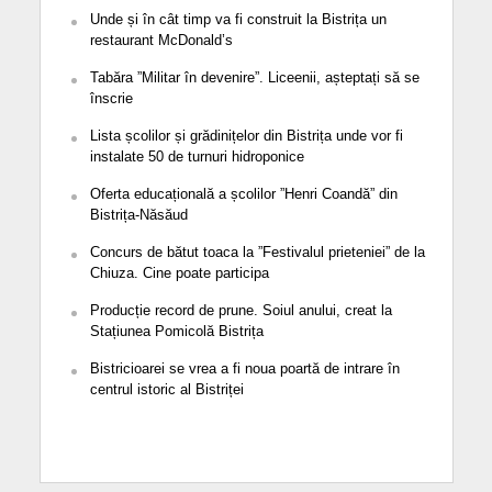
Unde și în cât timp va fi construit la Bistrița un
restaurant McDonald’s
Tabăra ”Militar în devenire”. Liceenii, așteptați să se
înscrie
Lista școlilor și grădinițelor din Bistrița unde vor fi
instalate 50 de turnuri hidroponice
Oferta educațională a școlilor ”Henri Coandă” din
Bistrița-Năsăud
Concurs de bătut toaca la ”Festivalul prieteniei” de la
Chiuza. Cine poate participa
Producție record de prune. Soiul anului, creat la
Stațiunea Pomicolă Bistrița
Bistricioarei se vrea a fi noua poartă de intrare în
centrul istoric al Bistriței