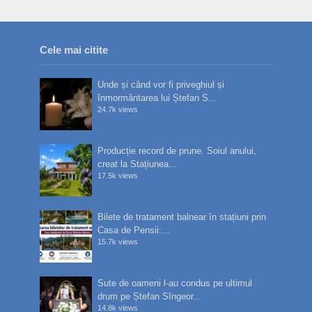
Cele mai citite
Unde și când vor fi priveghiul și
înmormântarea lui Ștefan S...
24.7k views
Producție record de prune. Soiul anului,
creat la Stațiunea...
17.5k views
Bilete de tratament balnear în stațiuni prin
Casa de Pensii:...
15.7k views
Sute de oameni l-au condus pe ultimul
drum pe Ștefan Sîngeor...
14.8k views