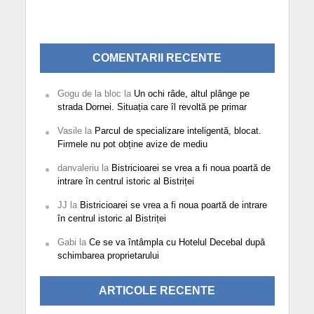
COMENTARII RECENTE
Gogu de la bloc
la
Un ochi râde, altul plânge pe
strada Dornei. Situația care îl revoltă pe primar
Vasile
la
Parcul de specializare inteligentă, blocat.
Firmele nu pot obține avize de mediu
danvaleriu
la
Bistricioarei se vrea a fi noua poartă de
intrare în centrul istoric al Bistriței
JJ
la
Bistricioarei se vrea a fi noua poartă de intrare
în centrul istoric al Bistriței
Gabi
la
Ce se va întâmpla cu Hotelul Decebal după
schimbarea proprietarului
ARTICOLE RECENTE