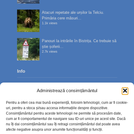
Atacuri repetate ale urșilor la Telciu.
Primăria cere măsuri...
1.1k views
Panouri la intrările în Bistrița. Ce trebuie să
știe șoferii...
2.7k views
Info
Despre noi
Administrează consimțământul
Publicitate
Pentru a oferi cea mai bună experiență, folosim tehnologii, cum ar fi cookie-
Contact
uri, pentru a stoca și/sau accesa informațiile despre dispozitive.
Consimțământul pentru aceste tehnologii ne permite să procesăm date,
Politica de confidențialitate
cum ar fi comportamentul de navigare sau ID-uri unice pe acest site. Dacă
nu îți dai consimțământul sau îți retragi consimțământul dat poate avea
Politică cookie-uri (UE)
afecte negative asupra unor anumite funcționalități și funcții.