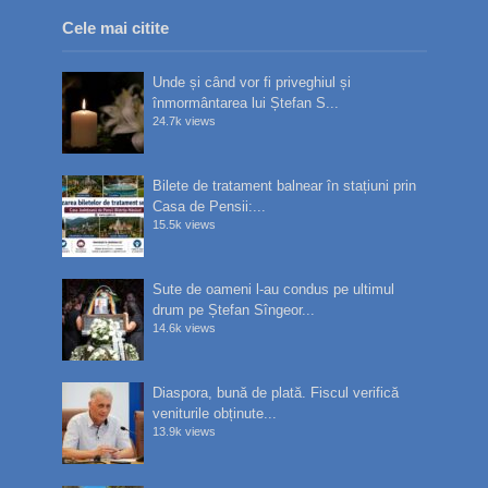
Cele mai citite
Unde și când vor fi priveghiul și
înmormântarea lui Ștefan S...
24.7k views
Bilete de tratament balnear în stațiuni prin
Casa de Pensii:...
15.5k views
Sute de oameni l-au condus pe ultimul
drum pe Ștefan Sîngeor...
14.6k views
Diaspora, bună de plată. Fiscul verifică
veniturile obținute...
13.9k views