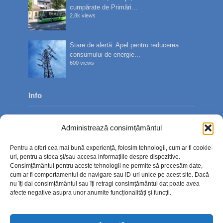
cumpărate de Primări...
2.8k views
Stare de alertă: Apel pentru reducerea
consumului de energie...
600 views
Info
Despre noi
Administrează consimțământul
Publicitate
Pentru a oferi cea mai bună experiență, folosim tehnologii, cum ar fi cookie-
Contact
uri, pentru a stoca și/sau accesa informațiile despre dispozitive.
Consimțământul pentru aceste tehnologii ne permite să procesăm date,
Politica de confidențialitate
cum ar fi comportamentul de navigare sau ID-uri unice pe acest site. Dacă
nu îți dai consimțământul sau îți retragi consimțământul dat poate avea
Politică cookie-uri (UE)
afecte negative asupra unor anumite funcționalități și funcții.