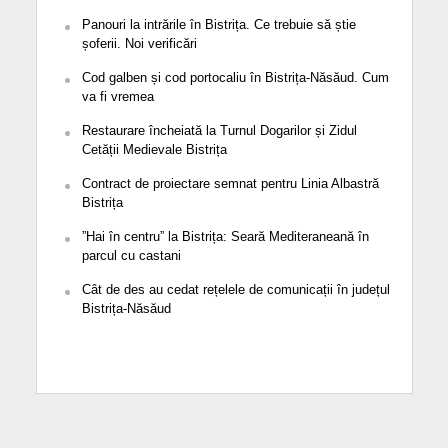
Panouri la intrările în Bistrița. Ce trebuie să știe
șoferii. Noi verificări
Cod galben și cod portocaliu în Bistrița-Năsăud. Cum
va fi vremea
Restaurare încheiată la Turnul Dogarilor și Zidul
Cetății Medievale Bistrița
Contract de proiectare semnat pentru Linia Albastră
Bistrița
”Hai în centru” la Bistrița: Seară Mediteraneană în
parcul cu castani
Cât de des au cedat rețelele de comunicații în județul
Bistrița-Năsăud