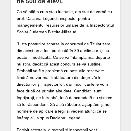
de 500 de elevi.
Ca să aflăm cum stau lucrurile, am stat de vorbă cu
prof. Daciana Legendi, inspector pentru
managementul resurselor umane de la Inspectoratul
Școlar Județean Bistrița-Năsăud.
”Lista posturilor scoase la concursul de Titularizare
din acest an a fost publicată în 30 aprilie a.c. și nu
poate fi modificată. Ce se va întâmpla mai departe
nu știm, decât că acest concurs se va susține.
Probabil va fi o problemă cu posturile rezervate
fiindcă nu vor mai fi atâtea ore din degrevările
directorilor și inspectorilor, dar modificările le vom
face după ce primim alte date. Candidații sunt
îngrijorați, ne întreabă, însă deocamdată nu știm ce
să le răspundem. Să aibă răbdare, așteptăm și noi
normele de aplicare a legii și vedem atunci ce se
întâmplă”, a spus Daciana Legendi.
Potrivit acesteia, directorii și inspectorii vor fi