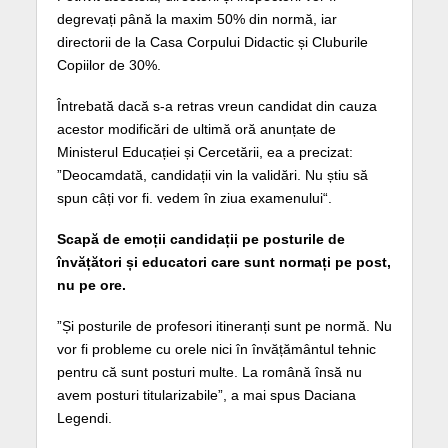
degrevați până la maxim 50% din normă, iar
directorii de la Casa Corpului Didactic și Cluburile
Copiilor de 30%.
Întrebată dacă s-a retras vreun candidat din cauza
acestor modificări de ultimă oră anunțate de
Ministerul Educației și Cercetării, ea a precizat:
”Deocamdată, candidații vin la validări. Nu știu să
spun câți vor fi. vedem în ziua examenului“.
Scapă de emoții candidații pe posturile de
învățători și educatori care sunt normați pe post,
nu pe ore.
”Și posturile de profesori itineranți sunt pe normă. Nu
vor fi probleme cu orele nici în învățământul tehnic
pentru că sunt posturi multe. La română însă nu
avem posturi titularizabile”, a mai spus Daciana
Legendi.