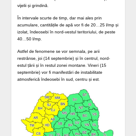
vijelii și grindină.
În intervale scurte de timp, dar mai ales prin
acumulare, cantitățile de apă vor fi de 20…25 l/mp și
izolat, îndeosebi în nord-vestul teritoriului, de peste
40…50 l/mp.
Astfel de fenomene se vor semnala, pe arii
restrânse, joi (14 septembrie) și în centrul, nord-
estul țării și în restul zonei montane. Vineri (15
septembrie) vor fi manifestări de instabilitate
atmosferică îndeosebi în sud, centru și est.