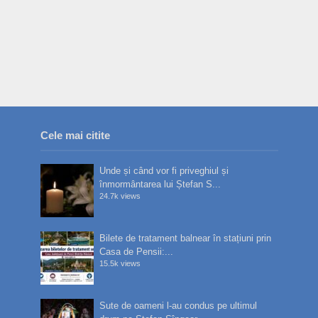
Cele mai citite
Unde și când vor fi priveghiul și
înmormântarea lui Ștefan S...
24.7k views
Bilete de tratament balnear în stațiuni prin
Casa de Pensii:...
15.5k views
Sute de oameni l-au condus pe ultimul