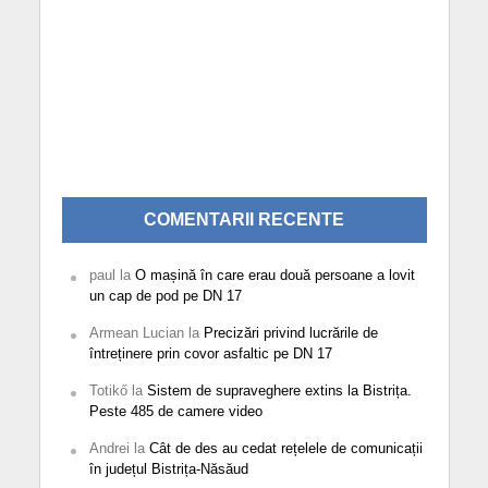
COMENTARII RECENTE
paul
la
O mașină în care erau două persoane a lovit
un cap de pod pe DN 17
Armean Lucian
la
Precizări privind lucrările de
întreținere prin covor asfaltic pe DN 17
Totikő
la
Sistem de supraveghere extins la Bistrița.
Peste 485 de camere video
Andrei
la
Cât de des au cedat rețelele de comunicații
în județul Bistrița-Năsăud