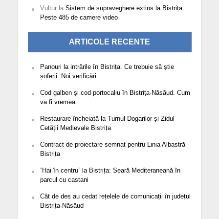
Vultur
la
Sistem de supraveghere extins la Bistrița.
Peste 485 de camere video
ARTICOLE RECENTE
Panouri la intrările în Bistrița. Ce trebuie să știe
șoferii. Noi verificări
Cod galben și cod portocaliu în Bistrița-Năsăud. Cum
va fi vremea
Restaurare încheiată la Turnul Dogarilor și Zidul
Cetății Medievale Bistrița
Contract de proiectare semnat pentru Linia Albastră
Bistrița
”Hai în centru” la Bistrița: Seară Mediteraneană în
parcul cu castani
Cât de des au cedat rețelele de comunicații în județul
Bistrița-Năsăud