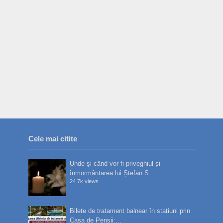
Cele mai citite
Unde și când vor fi priveghiul și
înmormântarea lui Ștefan S...
24.7k views
Bilete de tratament balnear în stațiuni prin
Casa de Pensii:...