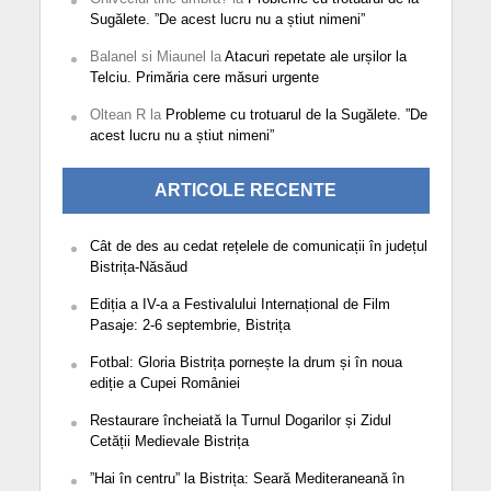
Sugălete. ”De acest lucru nu a știut nimeni”
Balanel si Miaunel
la
Atacuri repetate ale urșilor la
Telciu. Primăria cere măsuri urgente
Oltean R
la
Probleme cu trotuarul de la Sugălete. ”De
acest lucru nu a știut nimeni”
ARTICOLE RECENTE
Cât de des au cedat rețelele de comunicații în județul
Bistrița-Năsăud
Ediția a IV-a a Festivalului Internațional de Film
Pasaje: 2-6 septembrie, Bistrița
Fotbal: Gloria Bistrița pornește la drum și în noua
ediție a Cupei României
Restaurare încheiată la Turnul Dogarilor și Zidul
Cetății Medievale Bistrița
”Hai în centru” la Bistrița: Seară Mediteraneană în