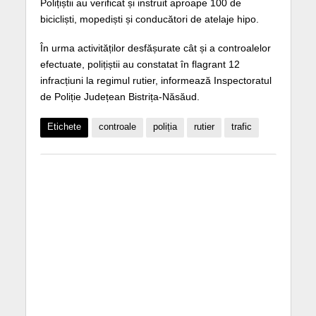
Polițiștii au verificat și instruit aproape 100 de
bicicliști, mopediști și conducători de atelaje hipo.
În urma activităților desfășurate cât și a controalelor
efectuate, polițiștii au constatat în flagrant 12
infracțiuni la regimul rutier, informează Inspectoratul
de Poliție Județean Bistrița-Năsăud.
Etichete
controale
poliția
rutier
trafic