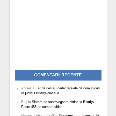
COMENTARII RECENTE
Andrei
la
Cât de des au cedat rețelele de comunicații
în județul Bistrița-Năsăud
Bug
la
Sistem de supraveghere extins la Bistrița.
Peste 485 de camere video
Ghiveciul tine umbra?
la
Probleme cu trotuarul de la