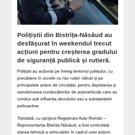
Polițiștii din Bistrița-Năsăud au
desfășurat în weekendul trecut
acțiuni pentru creșterea gradului
de siguranță publică și rutieră.
Polițiștii au acționat pe întreg teritoriul județului, cu
precădere în zonele cu risc rutier ridicat și pe
principalele artere de circulație, pentru depistarea și
sancționarea conducătorilor de autovehicule care au
condus sub influența alcoolului sau a substanțelor
psihoactive.
Totodată, cu sprijinul Registrului Auto Român –
Reprezentanța Bistrița-Năsăud, a fost controlată
starea tehnică a vehiculelor în cadrul unei acțiuni