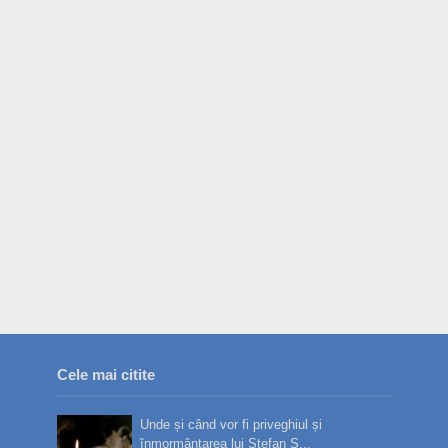
Cele mai citite
Unde și când vor fi priveghiul și
înmormântarea lui Ștefan S...