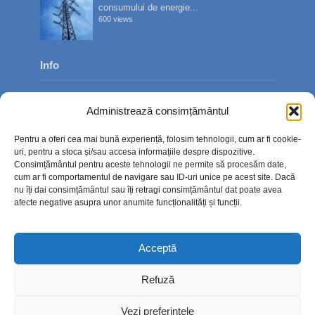
consumului de energie...
600 views
Info
Despre noi
Administrează consimțământul
Publicitate
Pentru a oferi cea mai bună experiență, folosim tehnologii, cum ar fi cookie-
Contact
uri, pentru a stoca și/sau accesa informațiile despre dispozitive.
Consimțământul pentru aceste tehnologii ne permite să procesăm date,
Politica de confidențialitate
cum ar fi comportamentul de navigare sau ID-uri unice pe acest site. Dacă
nu îți dai consimțământul sau îți retragi consimțământul dat poate avea
Politică cookie-uri (UE)
afecte negative asupra unor anumite funcționalități și funcții.
Acceptă
Refuză
Vezi preferințele