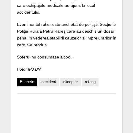
care echipajele medicale au ajuns la locul
accidentului.
Evenimentul rutier este anchetat de polițiștii Secției 5
Poliție Rurală Petru Rareș care au deschis un dosar
penal în vederea stabilirii cauzelor și împrejurărilor în
care s-a produs.
Șoferul nu consumase alcool.
Foto: IPJ BN
Etichete
accident
elicopter
reteag