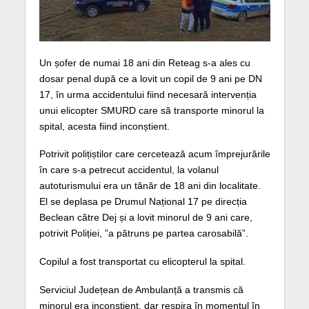
Un șofer de numai 18 ani din Reteag s-a ales cu
dosar penal după ce a lovit un copil de 9 ani pe DN
17, în urma accidentului fiind necesară intervenția
unui elicopter SMURD care să transporte minorul la
spital, acesta fiind inconștient.
Potrivit polițiștilor care cercetează acum împrejurările
în care s-a petrecut accidentul, la volanul
autoturismului era un tănăr de 18 ani din localitate.
El se deplasa pe Drumul Național 17 pe direcția
Beclean către Dej și a lovit minorul de 9 ani care,
potrivit Poliției, ”a pătruns pe partea carosabilă”.
Copilul a fost transportat cu elicopterul la spital.
Serviciul Județean de Ambulanță a transmis că
minorul era inconștient, dar respira în momentul în