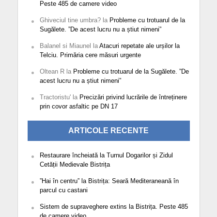
Peste 485 de camere video
Ghiveciul tine umbra?
la
Probleme cu trotuarul de la
Sugălete. ”De acest lucru nu a știut nimeni”
Balanel si Miaunel
la
Atacuri repetate ale urșilor la
Telciu. Primăria cere măsuri urgente
Oltean R
la
Probleme cu trotuarul de la Sugălete. ”De
acest lucru nu a știut nimeni”
Tractoristu'
la
Precizări privind lucrările de întreținere
prin covor asfaltic pe DN 17
ARTICOLE RECENTE
Restaurare încheiată la Turnul Dogarilor și Zidul
Cetății Medievale Bistrița
”Hai în centru” la Bistrița: Seară Mediteraneană în
parcul cu castani
Sistem de supraveghere extins la Bistrița. Peste 485
de camere video