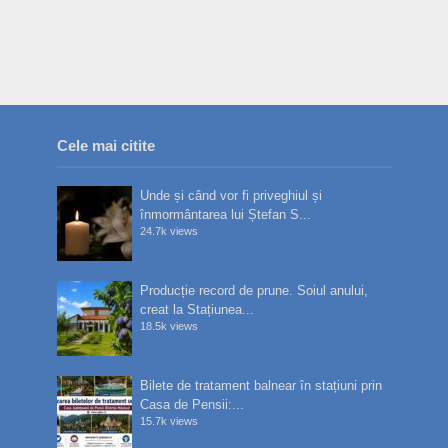
Cele mai citite
Unde și când vor fi priveghiul și
înmormântarea lui Ștefan S...
24.7k views
Producție record de prune. Soiul anului,
creat la Stațiunea...
18.5k views
Bilete de tratament balnear în stațiuni prin
Casa de Pensii:...
15.7k views