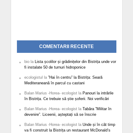
COMENTARII RECENTE
bio
la
Lista școlilor și grădinițelor din Bistrița unde vor
fi instalate 50 de turnuri hidroponice
ecologistul
la
”Hai în centru” la Bistrița: Seară
Mediteraneană în parcul cu castani
Balan Marius -Horea- ecologist
la
Panouri la intrările
în Bistrița. Ce trebuie să știe șoferii. Noi verificări
Balan Marius -Horea- ecologist
la
Tabăra ”Militar în
devenire”. Liceenii, așteptați să se înscrie
Balan Marius -Horea- ecologist
la
Unde și în cât timp
va fi construit la Bistrița un restaurant McDonald’s