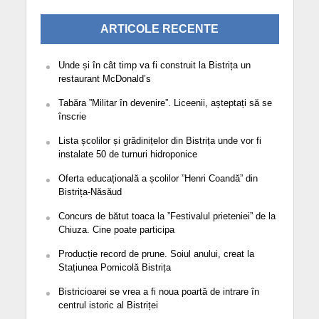
ARTICOLE RECENTE
Unde și în cât timp va fi construit la Bistrița un
restaurant McDonald’s
Tabăra ”Militar în devenire”. Liceenii, așteptați să se
înscrie
Lista școlilor și grădinițelor din Bistrița unde vor fi
instalate 50 de turnuri hidroponice
Oferta educațională a școlilor ”Henri Coandă” din
Bistrița-Năsăud
Concurs de bătut toaca la ”Festivalul prieteniei” de la
Chiuza. Cine poate participa
Producție record de prune. Soiul anului, creat la
Stațiunea Pomicolă Bistrița
Bistricioarei se vrea a fi noua poartă de intrare în
centrul istoric al Bistriței