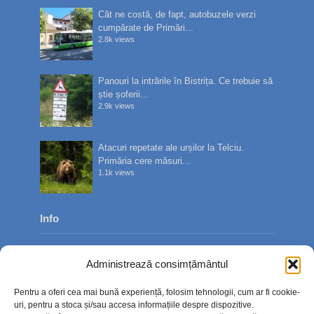
Cât ne costă, de fapt, autobuzele verzi
cumpărate de Primări...
2.8k views
Panouri la intrările în Bistrița. Ce trebuie să
știe șoferii...
2.9k views
Atacuri repetate ale urșilor la Telciu.
Primăria cere măsuri...
1.1k views
Info
Despre noi
Administrează consimțământul
Publicitate
Pentru a oferi cea mai bună experiență, folosim tehnologii, cum ar fi cookie-
Contact
uri, pentru a stoca și/sau accesa informațiile despre dispozitive.