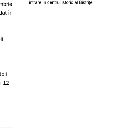
intrare în centrul istoric al Bistriței
embrie
dat în
li
Boli
n 12