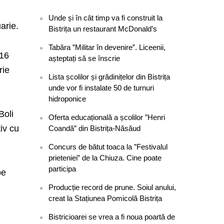
Unde și în cât timp va fi construit la
arie.
Bistrița un restaurant McDonald’s
Tabăra ”Militar în devenire”. Liceenii,
 16
așteptați să se înscrie
rie
Lista școlilor și grădinițelor din Bistrița
unde vor fi instalate 50 de turnuri
hidroponice
Boli
Oferta educațională a școlilor ”Henri
iv cu
Coandă” din Bistrița-Năsăud
Concurs de bătut toaca la ”Festivalul
prieteniei” de la Chiuza. Cine poate
participa
pe
Producție record de prune. Soiul anului,
creat la Stațiunea Pomicolă Bistrița
Bistricioarei se vrea a fi noua poartă de