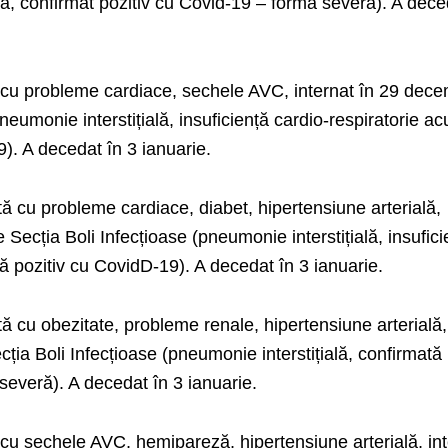
ută, confirmat pozitiv cu Covid-19 – formă severă). A dece
 cu probleme cardiace, sechele AVC, internat în 29 dece
neumonie interstițială, insuficiență cardio-respiratorie ac
9). A decedat în 3 ianuarie.
ă cu probleme cardiace, diabet, hipertensiune arterială,
Secția Boli Infecțioase (pneumonie interstițială, insufici
tă pozitiv cu CovidD-19). A decedat în 3 ianuarie.
 cu obezitate, probleme renale, hipertensiune arterială,
cția Boli Infecțioase (pneumonie interstițială, confirmată
severă). A decedat în 3 ianuarie.
 cu sechele AVC, hemipareză, hipertensiune arterială, in