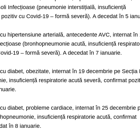
li Infecțioase (pneumonie interstițială, insuficiență
t pozitiv cu Covid-19 – formă severă). A decedat în 5 ianu
cu hipertensiune arterială, antecedente AVC, internat în
fecțioase (bronhopneumonie acută, insuficiență respirato
Covid-19 – formă severă). A decedat în 7 ianuarie.
cu diabet, obezitate, internat în 19 decembrie pe Secția 
, insuficiență respiratorie acută severă, confirmat pozit
nuarie.
 cu diabet, probleme cardiace, internat în 25 decembrie 
nhopneumonie, insuficiență respiratorie acută, confirmat
dat în 8 ianuarie.