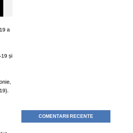
-19 a
-19 și
onie,
19).
COMENTARII RECENTE
,