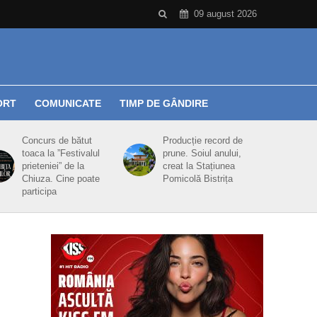
09 august 2026
ORT
COMUNICATE
TIMP DE GÂNDIRE
Concurs de bătut
Producție record de
toaca la ”Festivalul
prune. Soiul anului,
prieteniei” de la
creat la Stațiunea
Chiuza. Cine poate
Pomicolă Bistrița
participa