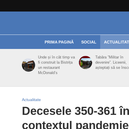
PRIMA PAGINĂ
SOCIAL
ACTUALITA
Unde și în cât timp va
Tabăra ”Militar în
fi construit la Bistrița
devenire”. Liceenii,
un restaurant
așteptați să se însc
McDonald’s
Actualitate
Decesele 350-361 în
contextul pandemie