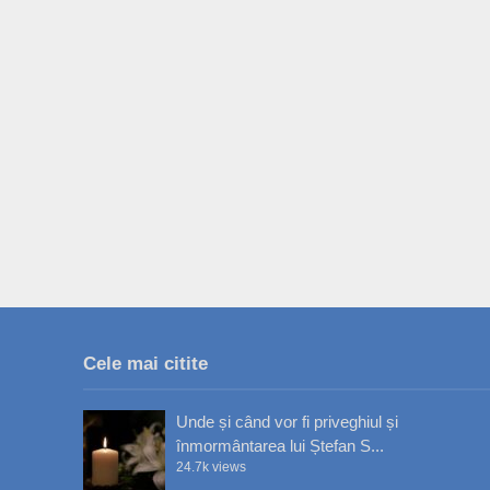
Cele mai citite
Unde și când vor fi priveghiul și
înmormântarea lui Ștefan S...
24.7k views