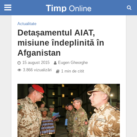
Actualitate
Detașamentul AIAT,
misiune îndeplinită în
Afganistan
15 august 2015
Eugen Gheorghe
3.866 vizualizări
1 min de citit