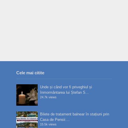
Cele mai citite
Unde și când vor fi priveghiul și
înmormântarea lui Ștefan S...
24.7k views
Bilete de tratament balnear în stațiuni prin
Casa de Pensii:...
15.5k views