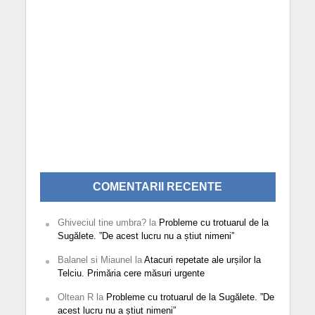
COMENTARII RECENTE
Ghiveciul tine umbra?
la
Probleme cu trotuarul de la
Sugălete. ”De acest lucru nu a știut nimeni”
Balanel si Miaunel
la
Atacuri repetate ale urșilor la
Telciu. Primăria cere măsuri urgente
Oltean R
la
Probleme cu trotuarul de la Sugălete. ”De
acest lucru nu a știut nimeni”