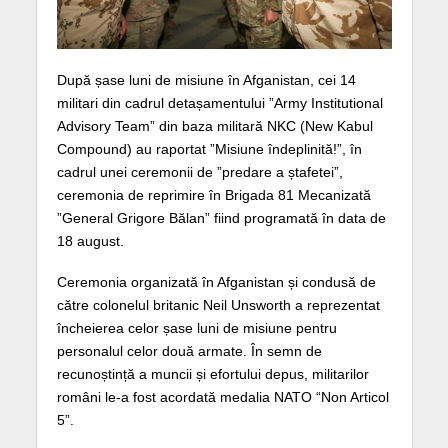
După șase luni de misiune în Afganistan, cei 14
militari din cadrul detașamentului ”Army Institutional
Advisory Team” din baza militară NKC (New Kabul
Compound) au raportat ”Misiune îndeplinită!”, în
cadrul unei ceremonii de ”predare a ștafetei”,
ceremonia de reprimire în Brigada 81 Mecanizată
”General Grigore Bălan” fiind programată în data de
18 august.
Ceremonia organizată în Afganistan și condusă de
către colonelul britanic Neil Unsworth a reprezentat
încheierea celor șase luni de misiune pentru
personalul celor două armate. În semn de
recunoștință a muncii și efortului depus, militarilor
români le-a fost acordată medalia NATO “Non Articol
5”.