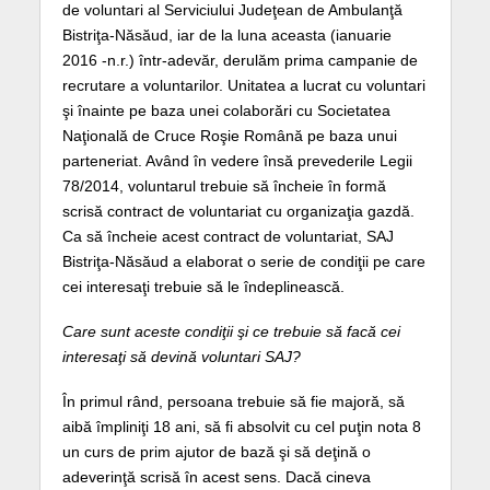
de voluntari al Serviciului Judeţean de Ambulanţă
Bistriţa-Năsăud, iar de la luna aceasta (ianuarie
2016 -n.r.) într-adevăr, derulăm prima campanie de
recrutare a voluntarilor. Unitatea a lucrat cu voluntari
şi înainte pe baza unei colaborări cu Societatea
Naţională de Cruce Roşie Română pe baza unui
parteneriat. Având în vedere însă prevederile Legii
78/2014, voluntarul trebuie să încheie în formă
scrisă contract de voluntariat cu organizaţia gazdă.
Ca să încheie acest contract de voluntariat, SAJ
Bistriţa-Năsăud a elaborat o serie de condiţii pe care
cei interesaţi trebuie să le îndeplinească.
Care sunt aceste condiţii şi ce trebuie să facă cei
interesaţi să devină voluntari SAJ?
În primul rând, persoana trebuie să fie majoră, să
aibă împliniţi 18 ani, să fi absolvit cu cel puţin nota 8
un curs de prim ajutor de bază şi să deţină o
adeverinţă scrisă în acest sens. Dacă cineva