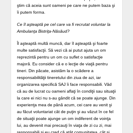
ştim că aceia sunt oameni pe care ne putem baza şi
îi putem forma.
Ce îl aşteaptă pe cel care va fi recrutat voluntar la
Ambulanţa Bistriţa-Năsăud?
Îl aşteaptă multă muncă, dar îl aşteaptă şi foarte
multe satisfacţii. Să vezi că ai putut ajuta un om
reprezintă pentru un om cu suflet o satisfacţie
majoră. Eu consider că e o lecţie de viaţă pentru
tineri. Din păcate, asistăm la o scădere a
responsabilităţii tineretului din ziua de azi, iar
organizarea specifică SAJ îi face responsabili. Văd
că au de lucrat cu oameni aflaţi în condiţii sau situaţii
la care ei nici nu s-au gândit că se poate ajunge. Din
experienţa mea de până acum, cei care au venit şi
au făcut voluntariat cât de puţin şi au văzut în ce fel
de situaţii poate ajunge un om indiferent de voinţa
lui, au devenit mai precauţi în viaţa de zi cu zi, mai
responsabili şi eu cred că atât comunitatea, cât şi