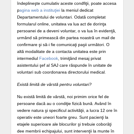
îndeplineşte cumulativ aceste condfiţii, poate accesa
p
agina web a instituţiei
la meniul dedicat
Departamentului de voluntari. Odată completat
formularul online, unitatea va lua act de dorinţa
persoanei de a deveni voluntar, o va lua în evidenţă,
urmând să primească din partea noastră un mail de
confirmare şi să-i fie comunicaţi paşii următori. O
altă modalitate de a contacta unitatea este prin
intermediul
Facebook
, trimiţând mesaj privat
asistentului şef al SAJ care răspunde în unitate de
voluntari sub coordonarea directorului medical.
Există limită de vârstă pentru voluntari?
Nu există limită de vârstă, noi primim orice fel de
persoane dacă au o condiţie fizică bună. Având în
vedere natura şi specificul activităţii, a lucra 12 ore în
operativ este uneori foarte greu. Sunt pacienţi la
etajele superioare ale blocurilor şi trebuie coborâţi
dee membrii echipajului, sunt intervenţii la munte în