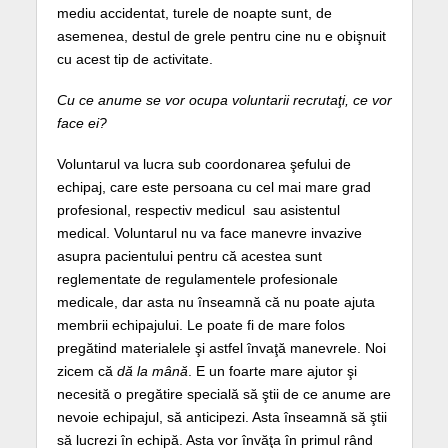
mediu accidentat, turele de noapte sunt, de
asemenea, destul de grele pentru cine nu e obişnuit
cu acest tip de activitate.
Cu ce anume se vor ocupa voluntarii recrutaţi, ce vor
face ei?
Voluntarul va lucra sub coordonarea şefului de
echipaj, care este persoana cu cel mai mare grad
profesional, respectiv medicul sau asistentul
medical. Voluntarul nu va face manevre invazive
asupra pacientului pentru că acestea sunt
reglementate de regulamentele profesionale
medicale, dar asta nu înseamnă că nu poate ajuta
membrii echipajului. Le poate fi de mare folos
pregătind materialele şi astfel învaţă manevrele. Noi
zicem că
dă la mână
. E un foarte mare ajutor şi
necesită o pregătire specială să ştii de ce anume are
nevoie echipajul, să anticipezi. Asta înseamnă să ştii
să lucrezi în echipă. Asta vor învăţa în primul rând