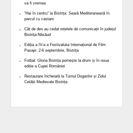
va fi vremea
”Hai în centru” la Bistrița: Seară Mediteraneană în
parcul cu castani
Cât de des au cedat rețelele de comunicații în județul
Bistrița-Năsăud
Ediția a IV-a a Festivalului Internațional de Film
Pasaje: 2-6 septembrie, Bistrița
Fotbal: Gloria Bistrița pornește la drum și în noua
ediție a Cupei României
Restaurare încheiată la Turnul Dogarilor și Zidul
Cetății Medievale Bistrița