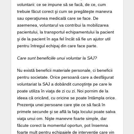
voluntarii: ce se impune să se facă, de ce, cum
trebuie făcut corect şi cum se pregăteşte manevra
sau operaţiunea medicală care se face. De
asemenea, voluntarul va contribui la mobilizarea
pacientului, la transportul echipamentului la pacient
şi de la pacient în aşa fel încât să fie un ajutor util
pentru întregul echipaj din care face parte.
Care sunt beneficiile unui voluntar la SAJ?
Nu există beneficii materiale personale, ci beneficii
pentru societate. Orice persoană care a desfăşurat
voluntariat la SAJ a dobândit cunoştinţe pe care le
poate utiliza în viaţa de zi cu zi. Noi pornim de la
ideea că oricând, cu oricine se poate întâmpla orice.
Prezenţa unei persoane care ştie ce să facă în
primele secunde şi se află la faţa locului poate salva
viaţa unui om. Nişte manevre foarte simple, dar
făcute corect la momentul oportun, pot însemna
foarte mult pentru echipajele de intervenţie care vin