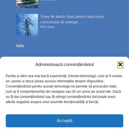
Stare de alertă: Apel pentru reducerea
consumului de energie...
600 views
Info
Despre noi
Administrează consimțământul
Publicitate
Pentru a oferi cea mai bună experiență, folosim tehnologii, cum ar fi cookie-
Contact
uri, pentru a stoca și/sau accesa informațiile despre dispozitive.
Consimțământul pentru aceste tehnologii ne permite să procesăm date,
Politica de confidențialitate
cum ar fi comportamentul de navigare sau ID-uri unice pe acest site. Dacă
nu îți dai consimțământul sau îți retragi consimțământul dat poate avea
Politică cookie-uri (UE)
afecte negative asupra unor anumite funcționalități și funcții.
Acceptă