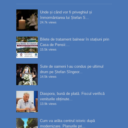
Unde și când vor fi priveghiul și
înmormântarea lui Ștefan S...
24.7k views
Bilete de tratament balnear în stațiuni prin
Casa de Pensii:...
15.5k views
Sute de oameni l-au condus pe ultimul
drum pe Ștefan Sîngeor...
14.5k views
Diaspora, bună de plată. Fiscul verifică
veniturile obținute...
13.9k views
Cum va arăta centrul istoric după
modernizare. Planurile pri...