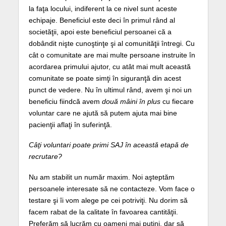
la faţa locului, indiferent la ce nivel sunt aceste
echipaje. Beneficiul este deci în primul rând al
societăţii, apoi este beneficiul persoanei că a
dobândit nişte cunoştinţe şi al comunităţii întregi. Cu
cât o comunitate are mai multe persoane instruite în
acordarea primului ajutor, cu atât mai mult această
comunitate se poate simţi în siguranţă din acest
punct de vedere. Nu în ultimul rând, avem şi noi un
beneficiu fiindcă avem
două mâini în plus
cu fiecare
voluntar care ne ajută să putem ajuta mai bine
pacienţii aflaţi în suferinţă.
Câţi voluntari poate primi SAJ în această etapă de
recrutare?
Nu am stabilit un număr maxim. Noi aşteptăm
persoanele interesate să ne contacteze. Vom face o
testare şi îi vom alege pe cei potriviţi. Nu dorim să
facem rabat de la calitate în favoarea cantităţii.
Preferăm să lucrăm cu oameni mai puţini, dar să