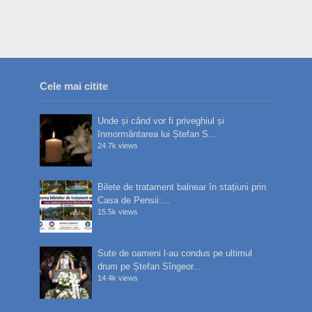
Cele mai citite
Unde și când vor fi priveghiul și
înmormântarea lui Ștefan S...
24.7k views
Bilete de tratament balnear în stațiuni prin
Casa de Pensii:...
15.5k views
Sute de oameni l-au condus pe ultimul
drum pe Ștefan Sîngeor...
14.4k views