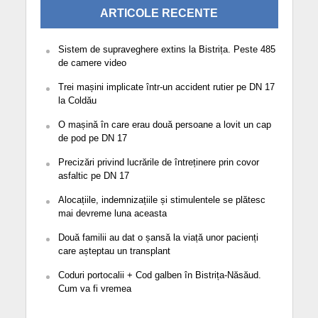
ARTICOLE RECENTE
Sistem de supraveghere extins la Bistrița. Peste 485
de camere video
Trei mașini implicate într-un accident rutier pe DN 17
la Coldău
O mașină în care erau două persoane a lovit un cap
de pod pe DN 17
Precizări privind lucrările de întreținere prin covor
asfaltic pe DN 17
Alocațiile, indemnizațiile și stimulentele se plătesc
mai devreme luna aceasta
Două familii au dat o șansă la viață unor pacienți
care așteptau un transplant
Coduri portocalii + Cod galben în Bistrița-Năsăud.
Cum va fi vremea