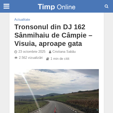
Actualitate
Tronsonul din DJ 162
Sânmihaiu de Câmpie –
Visuia, aproape gata
23 octombrie 2025
Cristiana Sabău
2.562 vizualizări
1 min de citit