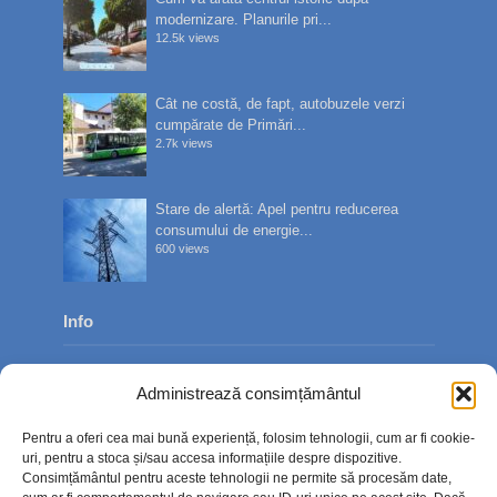
modernizare. Planurile pri...
12.5k views
Cât ne costă, de fapt, autobuzele verzi
cumpărate de Primări...
2.7k views
Stare de alertă: Apel pentru reducerea
consumului de energie...
600 views
Info
Despre noi
Administrează consimțământul
Publicitate
Pentru a oferi cea mai bună experiență, folosim tehnologii, cum ar fi cookie-
Contact
uri, pentru a stoca și/sau accesa informațiile despre dispozitive.
Consimțământul pentru aceste tehnologii ne permite să procesăm date,
Politica de confidențialitate