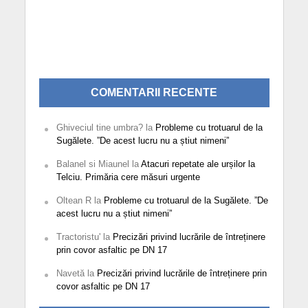
COMENTARII RECENTE
Ghiveciul tine umbra?
la
Probleme cu trotuarul de la
Sugălete. ”De acest lucru nu a știut nimeni”
Balanel si Miaunel
la
Atacuri repetate ale urșilor la
Telciu. Primăria cere măsuri urgente
Oltean R
la
Probleme cu trotuarul de la Sugălete. ”De
acest lucru nu a știut nimeni”
Tractoristu'
la
Precizări privind lucrările de întreținere
prin covor asfaltic pe DN 17
Navetă
la
Precizări privind lucrările de întreținere prin
covor asfaltic pe DN 17