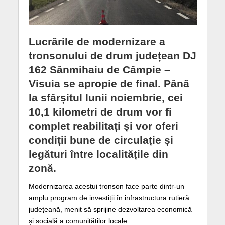
Lucrările de modernizare a
tronsonului de drum județean
DJ
162 Sânmihaiu de Câmpie –
Visuia
se apropie de final. Până
la sfârșitul lunii
noiembrie
, cei
10,1 kilometri
de drum vor fi
complet reabilitați și vor oferi
condiții bune de circulație și
legături între localitățile din
zonă.
Modernizarea acestui tronson face parte dintr-un
amplu program de investiții în infrastructura rutieră
județeană, menit să sprijine dezvoltarea economică
și socială a comunităților locale.