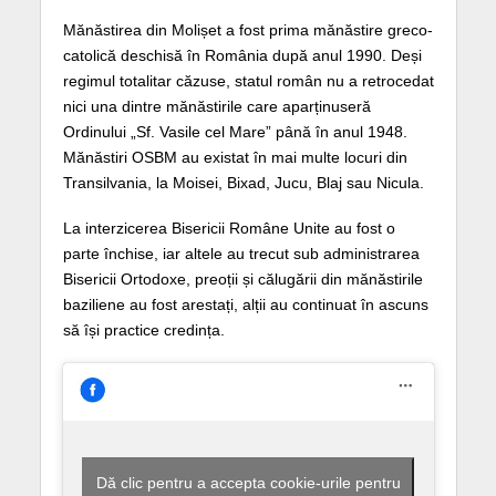
Mănăstirea din Molișet a fost prima mănăstire greco-
catolică deschisă în România după anul 1990. Deși
regimul totalitar căzuse, statul român nu a retrocedat
nici una dintre mănăstirile care aparținuseră
Ordinului „Sf. Vasile cel Mare” până în anul 1948.
Mănăstiri OSBM au existat în mai multe locuri din
Transilvania, la Moisei, Bixad, Jucu, Blaj sau Nicula.
La interzicerea Bisericii Române Unite au fost o
parte închise, iar altele au trecut sub administrarea
Bisericii Ortodoxe, preoții și călugării din mănăstirile
baziliene au fost arestați, alții au continuat în ascuns
să își practice credința.
Dă clic pentru a accepta cookie-urile pentru