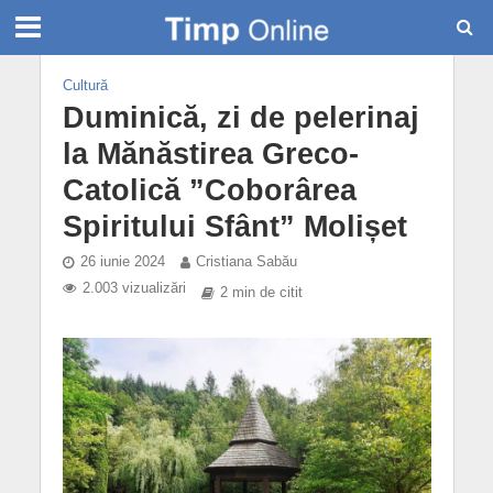
Cultură
Duminică, zi de pelerinaj
la Mănăstirea Greco-
Catolică ”Coborârea
Spiritului Sfânt” Molișet
26 iunie 2024
Cristiana Sabău
2.003 vizualizări
2 min de citit