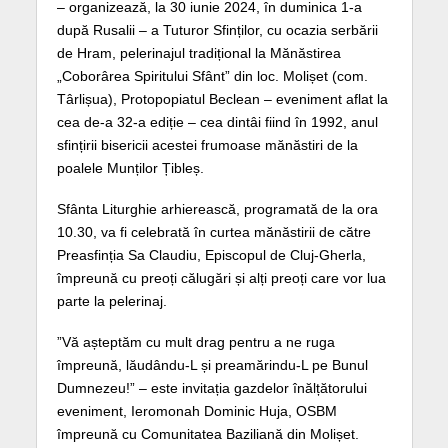
– organizează, la 30 iunie 2024, în duminica 1-a
după Rusalii – a Tuturor Sfinților, cu ocazia serbării
de Hram, pelerinajul tradițional la Mănăstirea
„Coborârea Spiritului Sfânt” din loc. Molișet (com.
Târlișua), Protopopiatul Beclean – eveniment aflat la
cea de-a 32-a ediție – cea dintâi fiind în 1992, anul
sfințirii bisericii acestei frumoase mănăstiri de la
poalele Munților Țibleș.
Sfânta Liturghie arhierească,
programată de la ora
10.30, va fi celebrată în curtea mănăstirii de către
Preasfinția Sa Claudiu, Episcopul de Cluj-Gherla,
împreună cu preoți călugări și alți preoți care vor lua
parte la pelerinaj.
”Vă așteptăm cu mult drag pentru a ne ruga
împreună, lăudându-L și preamărindu-L pe Bunul
Dumnezeu!” – este invitația gazdelor înălțătorului
eveniment, Ieromonah Dominic Huja, OSBM
împreună cu Comunitatea Baziliană din Molișet.