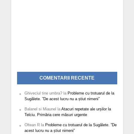
COMENTARII RECENTE
Ghiveciul tine umbra?
la
Probleme cu trotuarul de la
Sugălete. ”De acest lucru nu a știut nimeni”
Balanel si Miaunel
la
Atacuri repetate ale urșilor la
Telciu. Primăria cere măsuri urgente
Oltean R
la
Probleme cu trotuarul de la Sugălete. ”De
acest lucru nu a știut nimeni”