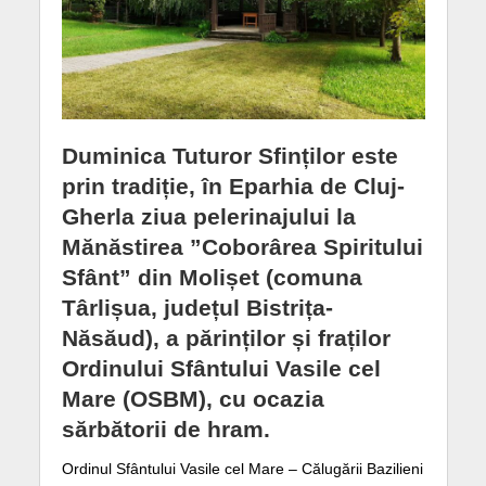
Duminica Tuturor Sfinților este
prin tradiție, în Eparhia de Cluj-
Gherla ziua pelerinajului la
Mănăstirea ”Coborârea Spiritului
Sfânt” din Molișet (comuna
Târlișua, județul Bistrița-
Năsăud), a părinților și fraților
Ordinului Sfântului Vasile cel
Mare (OSBM), cu ocazia
sărbătorii de hram.
Ordinul Sfântului Vasile cel Mare – Călugării Bazilieni