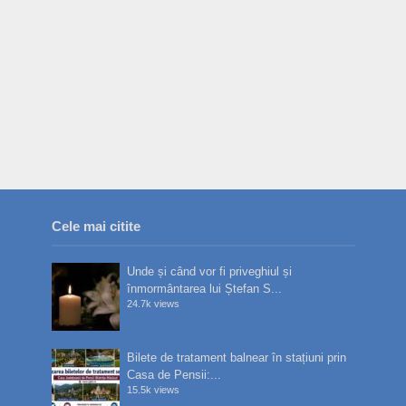
Cele mai citite
Unde și când vor fi priveghiul și
înmormântarea lui Ștefan S...
24.7k views
Bilete de tratament balnear în stațiuni prin
Casa de Pensii:...
15.5k views