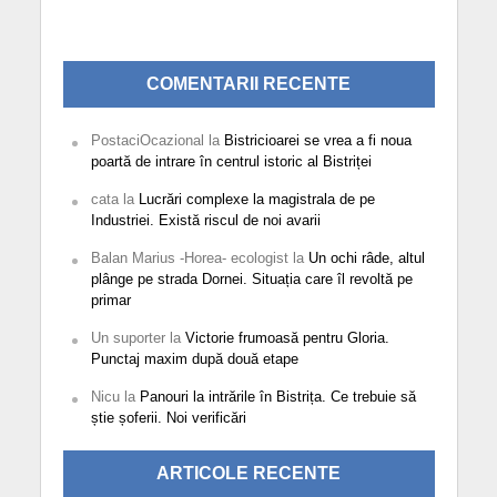
COMENTARII RECENTE
PostaciOcazional
la
Bistricioarei se vrea a fi noua
poartă de intrare în centrul istoric al Bistriței
cata
la
Lucrări complexe la magistrala de pe
Industriei. Există riscul de noi avarii
Balan Marius -Horea- ecologist
la
Un ochi râde, altul
plânge pe strada Dornei. Situația care îl revoltă pe
primar
Un suporter
la
Victorie frumoasă pentru Gloria.
Punctaj maxim după două etape
Nicu
la
Panouri la intrările în Bistrița. Ce trebuie să
știe șoferii. Noi verificări
ARTICOLE RECENTE