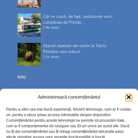
Cât ne costă, de fapt, autobuzele verzi
cumpărate de Primări...
2.8k views
Atacuri repetate ale urșilor la Telciu.
Primăria cere măsuri...
1.1k views
Info
Despre noi
Administrează consimțământul
Publicitate
Pentru a oferi cea mai bună experiență, folosim tehnologii, cum ar fi cookie-
Contact
uri, pentru a stoca și/sau accesa informațiile despre dispozitive.
Consimțământul pentru aceste tehnologii ne permite să procesăm date,
Politica de confidențialitate
cum ar fi comportamentul de navigare sau ID-uri unice pe acest site. Dacă
nu îți dai consimțământul sau îți retragi consimțământul dat poate avea
Politică cookie-uri (UE)
afecte negative asupra unor anumite funcționalități și funcții.