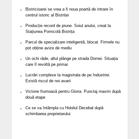
Bistricioarei se vrea a fi noua poartă de intrare în
centrul istoric al Bistriței
Producție record de prune. Soiul anului, creat la
Stațiunea Pomicolă Bistrița
Parcul de specializare inteligentă, blocat. Firmele nu
pot obține avize de mediu
Un ochi râde, altul plânge pe strada Dornei. Situația
care îl revoltă pe primar
Lucrări complexe la magistrala de pe Industriei.
Există riscul de noi avarii
Victorie frumoasă pentru Gloria. Punctaj maxim după
două etape
Ce se va întâmpla cu Hotelul Decebal după
schimbarea proprietarului