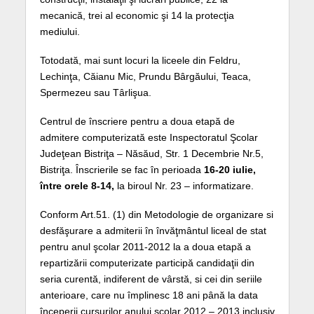
mecanică, trei al economic şi 14 la protecţia
mediului.
Totodată, mai sunt locuri la liceele din Feldru,
Lechinţa, Căianu Mic, Prundu Bârgăului, Teaca,
Spermezeu sau Târlişua.
Centrul de înscriere pentru a doua etapă de
admitere computerizată este Inspectoratul Şcolar
Judeţean Bistriţa – Năsăud, Str. 1 Decembrie Nr.5,
Bistriţa. Înscrierile se fac în perioada
16-20 iulie,
între orele 8-14,
la biroul Nr. 23 – informatizare.
Conform Art.51. (1) din Metodologie de organizare si
desfăşurare a admiterii în învăţmântul liceal de stat
pentru anul şcolar 2011-2012 la a doua etapă a
repartizării computerizate participă candidaţii din
seria curentă, indiferent de vârstă, si cei din seriile
anterioare, care nu împlinesc 18 ani până la data
începerii cursurilor anului şcolar 2012 – 2013 inclusiv