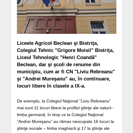
Liceele Agricol Beclean şi Bistriţa,
Colegiul Tehnic "Grigore Moisil" Bistriţa,
Liceul Tehnologic "Henri Coandă"
Beclean, dar şi şcoli de renume din
municipiu, cum ar fi CN "Liviu Rebreanu"
şi "Andrei Mureşanu" au, în continuare,
locuri libere în clasele a IX-a.
De exemplu, la Colegiul Naţional “Liviu Rebreanu”
mai sunt 11 locuri libere la profilul ştiinţe ale naturii -
limba germană, în timp ce la Colegiul Naţional
“Andrei Mureşanu” au rămas neocupate 16 locuri la
ştiinţe sociale – limba maghiară şi 17 la ştiinţe ale