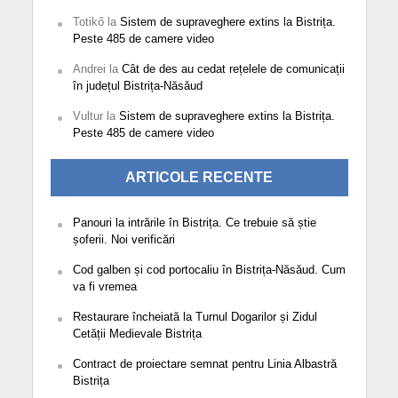
Totikő
la
Sistem de supraveghere extins la Bistrița.
Peste 485 de camere video
Andrei
la
Cât de des au cedat rețelele de comunicații
în județul Bistrița-Năsăud
Vultur
la
Sistem de supraveghere extins la Bistrița.
Peste 485 de camere video
ARTICOLE RECENTE
Panouri la intrările în Bistrița. Ce trebuie să știe
șoferii. Noi verificări
Cod galben și cod portocaliu în Bistrița-Năsăud. Cum
va fi vremea
Restaurare încheiată la Turnul Dogarilor și Zidul
Cetății Medievale Bistrița
Contract de proiectare semnat pentru Linia Albastră
Bistrița