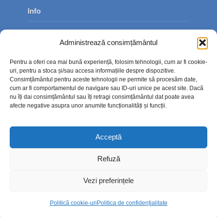
Info
Despre noi
Administrează consimțământul
Publicitate
Pentru a oferi cea mai bună experiență, folosim tehnologii, cum ar fi cookie-
Contact
uri, pentru a stoca și/sau accesa informațiile despre dispozitive.
Consimțământul pentru aceste tehnologii ne permite să procesăm date,
Politica de confidențialitate
cum ar fi comportamentul de navigare sau ID-uri unice pe acest site. Dacă
nu îți dai consimțământul sau îți retragi consimțământul dat poate avea
Politică cookie-uri (UE)
afecte negative asupra unor anumite funcționalități și funcții.
Acceptă
Refuză
Vezi preferințele
Politică cookie-uri
Politica de confidențialitate
Copyright © 2026. TimpOnline.ro