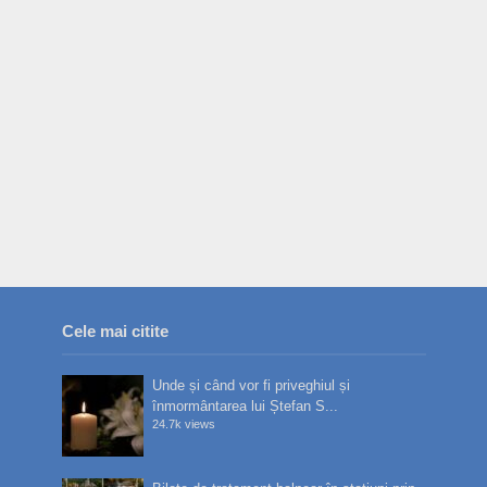
Cele mai citite
Unde și când vor fi priveghiul și
înmormântarea lui Ștefan S...
24.7k views