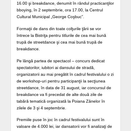
16.00 şi breakdance, denumit în rândul practicanţilor
bboying, în 2 septembrie, ora 17.00, la Centrul
Cultural Municipal „George Coşbuc”.
Formaţii de dans din toate colţurile ţării se vor
întrece la Bistriţa pentru titlurile de cea mai bună
trupă de streetdance şi cea mai bună trupă de
breakdance.
Pe lângă partea de spectacol – concurs dedicat
spectatorilor, iubitori ai dansului de stradă,
organizatorii au mai pregătit în cadrul festivalului o zi
de workshop-uri pentru participanţii la secţiunea
streetdance, în data de 31 august, iar concursul de
breakdance va fi precedat de alte două zile de
tabără tematică organizată la Poiana Zânelor în
zilele de 3 şi 4 septembrie.
Premiile puse în joc în cadrul festivalului sunt în
valoare de 4.000 lei, iar dansatorii vor fi analizaţi de