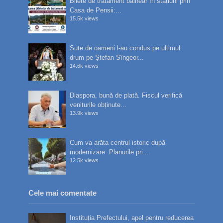
Bilete de tratament balnear în stațiuni prin
Casa de Pensii:...
15.5k views
Sute de oameni l-au condus pe ultimul
drum pe Ștefan Sîngeor...
14.6k views
Diaspora, bună de plată. Fiscul verifică
veniturile obținute...
13.9k views
Cum va arăta centrul istoric după
modernizare. Planurile pri...
12.5k views
Cele mai comentate
Instituția Prefectului, apel pentru reducerea