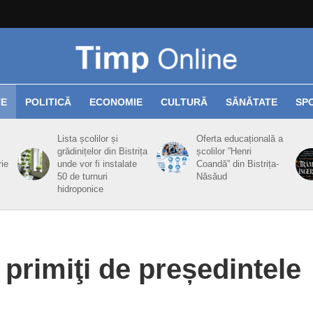
TE
POLITICĂ
ECONOMIE
CULTURĂ
SĂNĂTATE
SP
Lista școlilor și
Oferta educațională a
grădinițelor din Bistrița
școlilor ”Henri
rie
unde vor fi instalate
Coandă” din Bistrița-
50 de turnuri
Năsăud
hidroponice
 primiţi de președintele