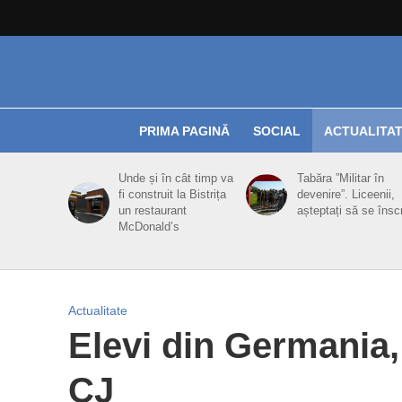
PRIMA PAGINĂ
SOCIAL
ACTUALITA
Unde și în cât timp va
Tabăra ”Militar în
fi construit la Bistrița
devenire”. Liceenii,
un restaurant
așteptați să se însc
McDonald’s
Actualitate
Elevi din Germania,
CJ