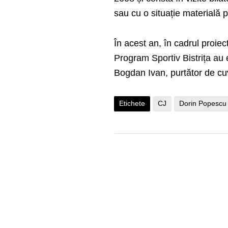
sau cu o situație materială 
În acest an, în cadrul proiec
Program Sportiv Bistrița au
Bogdan Ivan, purtător de cu
Etichete
CJ
Dorin Popescu