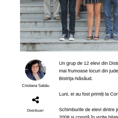
Un grup de 12 elevi din Distr
mai frumoase locuri din jude
Bistriţa-Năsăud.
Cristiana Sabău
Luni, ei au fost primiți la 
Schimburile de elevi dintre j
Distribuie!
2008 și constă în vizite bila