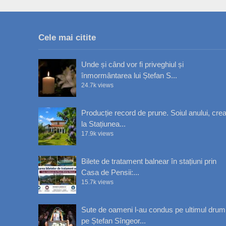
Cele mai citite
Unde și când vor fi priveghiul și
înmormântarea lui Ștefan S...
24.7k views
Producție record de prune. Soiul anului, crea
la Stațiunea...
17.9k views
Bilete de tratament balnear în stațiuni prin
Casa de Pensii:...
15.7k views
Sute de oameni l-au condus pe ultimul drum
pe Ștefan Sîngeor...