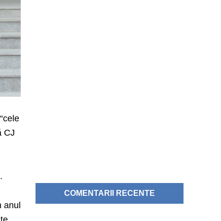
 “cele
ă CJ
.
COMENTARII RECENTE
n anul
ite