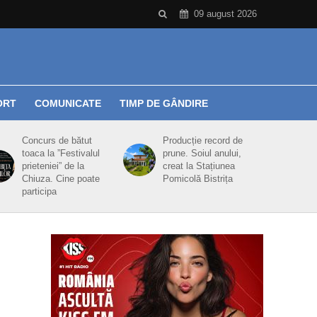
09 august 2026
ORT
COMUNICATE
TIMP DE GÂNDIRE
Concurs de bătut
Producție record de
toaca la ”Festivalul
prune. Soiul anului,
prieteniei” de la
creat la Stațiunea
Chiuza. Cine poate
Pomicolă Bistrița
participa