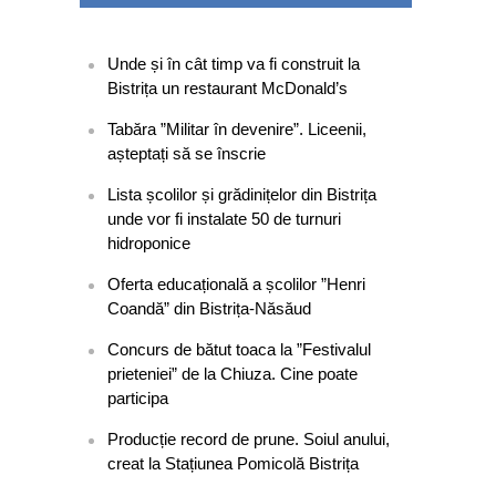
Unde și în cât timp va fi construit la
Bistrița un restaurant McDonald’s
Tabăra ”Militar în devenire”. Liceenii,
așteptați să se înscrie
Lista școlilor și grădinițelor din Bistrița
unde vor fi instalate 50 de turnuri
hidroponice
Oferta educațională a școlilor ”Henri
Coandă” din Bistrița-Năsăud
Concurs de bătut toaca la ”Festivalul
prieteniei” de la Chiuza. Cine poate
participa
Producție record de prune. Soiul anului,
creat la Stațiunea Pomicolă Bistrița