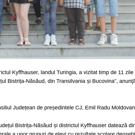
ictul Kyffhauser, landul Turingia, a vizitat timp de 11 zile
țul Bistrița-Năsăud, din Transilvania și Bucovina”, anunţ
Consiliul Județean de președintele CJ, Emil Radu Moldovan
udețul Bistrița-Năsăud și districtul Kyffhauser datează di
terale a unor grupuri de elevi cu rezultate școlare deoseb