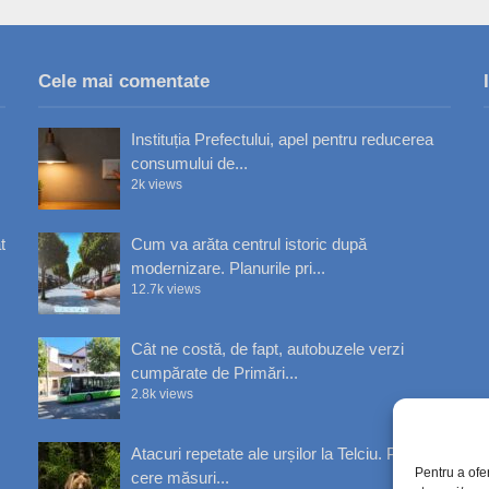
Cele mai comentate
Instituția Prefectului, apel pentru reducerea
consumului de...
2k views
t
Cum va arăta centrul istoric după
modernizare. Planurile pri...
12.7k views
Cât ne costă, de fapt, autobuzele verzi
cumpărate de Primări...
2.8k views
Atacuri repetate ale urșilor la Telciu. Primăria
Pentru a ofe
cere măsuri...