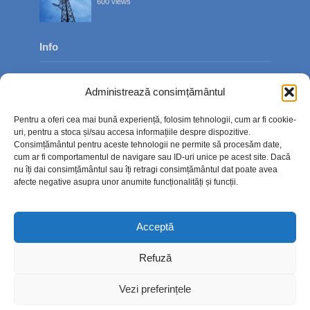
600 views
Info
Despre noi
Administrează consimțământul
Publicitate
Pentru a oferi cea mai bună experiență, folosim tehnologii, cum ar fi cookie-
Contact
uri, pentru a stoca și/sau accesa informațiile despre dispozitive.
Consimțământul pentru aceste tehnologii ne permite să procesăm date,
Politica de confidențialitate
cum ar fi comportamentul de navigare sau ID-uri unice pe acest site. Dacă
nu îți dai consimțământul sau îți retragi consimțământul dat poate avea
Politică cookie-uri (UE)
afecte negative asupra unor anumite funcționalități și funcții.
Acceptă
Refuză
Vezi preferințele