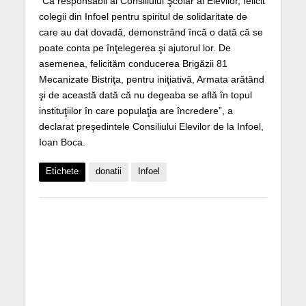
”Ca responsabil al Consiliului Şcolar al Elevilor, felicit
colegii din Infoel pentru spiritul de solidaritate de
care au dat dovadă, demonstrând încă o dată că se
poate conta pe înţelegerea şi ajutorul lor. De
asemenea, felicităm conducerea Brigăzii 81
Mecanizate Bistriţa, pentru iniţiativă, Armata arătând
şi de această dată că nu degeaba se află în topul
instituţiilor în care populaţia are încredere”, a
declarat preşedintele Consiliului Elevilor de la Infoel,
Ioan Boca.
Etichete
donatii
Infoel