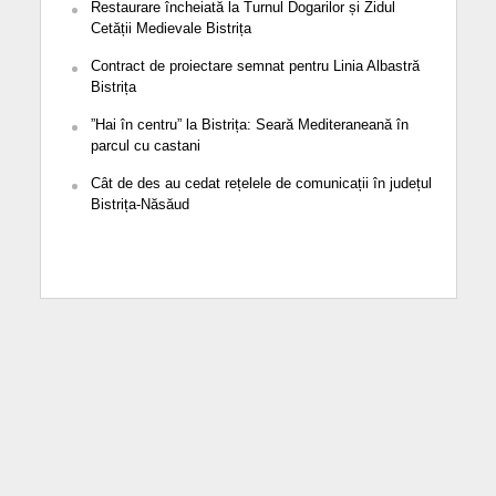
Restaurare încheiată la Turnul Dogarilor și Zidul
Cetății Medievale Bistrița
Contract de proiectare semnat pentru Linia Albastră
Bistrița
”Hai în centru” la Bistrița: Seară Mediteraneană în
parcul cu castani
Cât de des au cedat rețelele de comunicații în județul
Bistrița-Năsăud