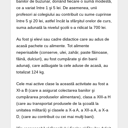
banilor de buzunar, donând fiecare o sumă modestă,
ce a variat între 1 şi 5 lei. De asemenea, unii
profesori ai colegiului au contribuit cu sume cuprinse
între 5 şi 20 lei, astfel încât la sfârşitul orelor de curs,
suma adunată la nivelul şcolii s-a ridicat la 700 lei.
Au fost şi elevi sau cadre didactice care au adus de
acasă pachete cu alimente. Tot alimente
neperisabile (conserve, ulei, zahăr, paste făinoase,
făină, dulciuri), au fost cumpărate şi din banii
adunaţi, care adăugate la cele aduse de acasă, au
totalizat 124 kg.
Cele mai active clase la această activitate au fost a
XI-a B (care a asigurat colectarea banilor şi
cumpărarea produselor alimentare), clasa a XIII-a H
(care au transportat produsele de la şcoală la
unitatea militară) şi clasele a X-a A, a XII-a A, a X-a
D, (care au contribuit cu cei mai mulţi bani).