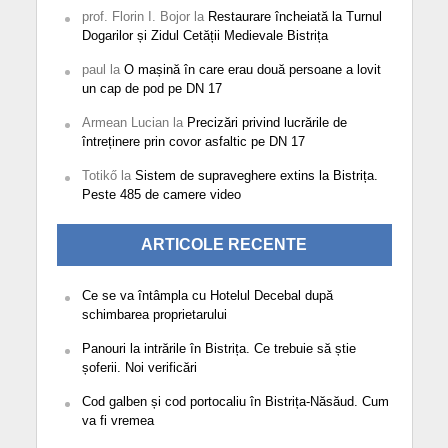
prof. Florin I. Bojor
la
Restaurare încheiată la Turnul
Dogarilor și Zidul Cetății Medievale Bistrița
paul
la
O mașină în care erau două persoane a lovit
un cap de pod pe DN 17
Armean Lucian
la
Precizări privind lucrările de
întreținere prin covor asfaltic pe DN 17
Totikő
la
Sistem de supraveghere extins la Bistrița.
Peste 485 de camere video
ARTICOLE RECENTE
Ce se va întâmpla cu Hotelul Decebal după
schimbarea proprietarului
Panouri la intrările în Bistrița. Ce trebuie să știe
șoferii. Noi verificări
Cod galben și cod portocaliu în Bistrița-Năsăud. Cum
va fi vremea