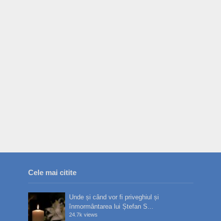
Cele mai citite
Unde și când vor fi priveghiul și
înmormântarea lui Ștefan S...
24.7k views