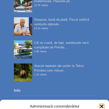
modernizare. Planurile pri...
12.7k views
Diaspora, bună de plată. Fiscul verifică
veniturile obținute...
14.1k views
Cât ne costă, de fapt, autobuzele verzi
cumpărate de Primări...
2.8k views
Atacuri repetate ale urșilor la Telciu.
Primăria cere măsuri...
1.1k views
Info
Despre noi
Administrează consimțământul