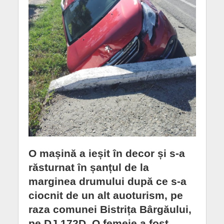
O mașină a ieșit în decor și s-a
răsturnat în șanțul de la
marginea drumului după ce s-a
ciocnit de un alt auoturism, pe
raza comunei Bistrița Bârgăului,
pe DJ 172D. O femeie a fost