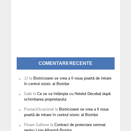
COMENTARII RECENTE
JJ
la
Bistricioarei se vrea a fi noua poartă de intrare
în centrul istoric al Bistriței
Gabi
la
Ce se va întâmpla cu Hotelul Decebal după
schimbarea proprietarului
PostaciOcazional
la
Bistricioarei se vrea a fi noua
poartă de intrare în centrul istoric al Bistriței
Floare Gaftone
la
Contract de proiectare semnat
pentru Linia Albastră Bistrița