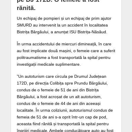
rănită.
Un echipaj de pompieri și un echipaj de prim ajutor
SMURD au intervenit la un accident în localitatea
Bistrița Bârgăului, a anunțat ISU Bistrița-Năsăud.
În urma accidentului de miercuri dimineață, în care
au fost implicate două mașini, o femeie care a suferit
politraumatisme a fost transportată la spital pentru
investigații medicale suplimentare.
”Un autoturism care circula pe Drumul Județean
172D, pe direcția Colibița spre Prundu Bârgăului,
condus de o femeie de 51 de ani din Bistrița
Bârgăului, a fost acroșat de un alt autoturism,
condus de o femeie de 44 de ani din aceeași
localitate. În urma coliziunii, autoturismul condus de
femeia de 51 de ani s-a oprit într-un cap de pod,
aceasta fiind rănită și transportată la spital pentru
îngrijiri medicale. Ambele conducătoare auto au fost