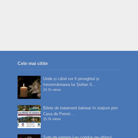
Cele mai citite
Unde și când vor fi priveghiul și
înmormântarea lui Ștefan S...
24.7k views
Bilete de tratament balnear în stațiuni prin
Casa de Pensii:...
15.7k views
Sute de oameni l-au condus pe ultimul