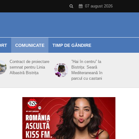
07 august 2026
ORT
COMUNICATE
TIMP DE GÂNDIRE
Contract de proiectare
”Hai în centru” la
semnat pentru Linia
Bistrița: Seară
Albastră Bistrița
Mediteraneană în
parcul cu castani