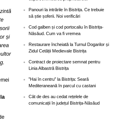
Panouri la intrările în Bistrița. Ce trebuie
zintă
să știe șoferii. Noi verificări
te
Cod galben și cod portocaliu în Bistrița-
sorii
Năsăud. Cum va fi vremea
or și
Restaurare încheiată la Turnul Dogarilor și
area
Zidul Cetății Medievale Bistrița
ultor
Contract de proiectare semnat pentru
g.
Linia Albastră Bistrița
”Hai în centru” la Bistrița: Seară
emei
Mediteraneană în parcul cu castani
,
la
Cât de des au cedat rețelele de
comunicații în județul Bistrița-Năsăud
 de