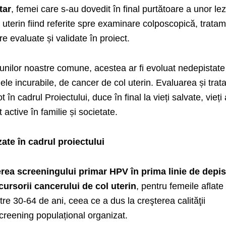
tar
, femei care s-au dovedit în final purtătoare a unor lez
l uterin fiind referite spre examinare colposcopică, trata
re evaluate și validate în proiect.
țiunilor noastre comune, acestea ar fi evoluat nedepistate
ele incurabile, de cancer de col uterin. Evaluarea și trat
t în cadrul Proiectului, duce în final la vieți salvate, vieți
 active în familie și societate.
zate în cadrul proiectului
erea screeningului primar HPV în prima linie de depis
cursorii cancerului de col uterin
, pentru femeile aflate 
tre 30-64 de ani, ceea ce a dus la creşterea calităţii
creening populațional organizat.