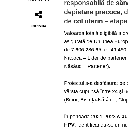
responsabilă de sănă
depistare precoce, d
de col uterin – etap
Distribuie!
Valoarea totală eligibilă a p
asigurată de Uniunea Europe
de 7.606.286,65 lei: 49.460.6
Napoca – Lider de parteneria
Năsăud – Partener).
Proiectul s-a desfășurat pe 
vârsta cuprinsă între 24 și 6
(Bihor, Bistrița-Năsăud, Clu
În perioada 2021-2023
s-au
HPV
, identificându-se un 