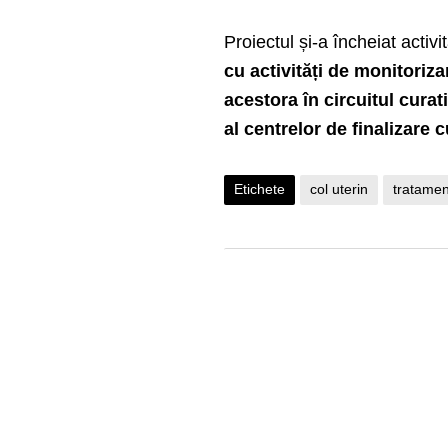
Proiectul și-a încheiat activi
cu activități de monitorizar
acestora în circuitul curat
al centrelor de finalizare
Etichete
col uterin
tratamen