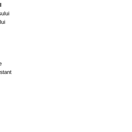
l
sului
lui
e
nstant