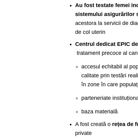
Au fost testate femei in
sistemului asigurărilor 
acestora la servicii de di
de col uterin
Centrul dedicat EPIC de
tratament precoce al canc
accesul echitabil al popu
calitate prin testări re
în zone în care populaț
parteneriate instituțio
baza materială
A fost creată o
rețea de f
private