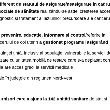
diferent de statutul de asigurate/neasigurate în cadru
sociale de sănătate
realizându-se astfel creșterea acce
agnostic și tratament al leziunilor precursoare ale canceru
 prevenire, educație, informare și control
/referire la
erului de col uterin
a gestionat programul asigurând
laţiei ţintă, inclusiv al populaţiei vulnerabile la servicii d
alizate cu unitatea mobilă de testare care s-a deplasat co
ia are acces greoi la servicii medicale
nale în județele din regiunea Nord-Vest
urnizori care a ajuns la 142 unități sanitare
de stat și