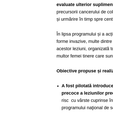
evaluate ulterior suplimen
precursorii cancerului de co
și urmărire în timp spre cent
În lipsa programului și a ac
forme invazive, multe dintre 
acestor leziuni, organizată to
multor femei tinere care sunt
Obiective propuse și reali
A fost pilotată introduc
precoce a leziunilor pre
risc cu vârste cuprinse în
programului naţional de s