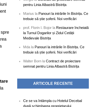
iuni
pentru Linia Albastră Bistrița
ment
Marius
la
Panouri la intrările în Bistrița. Ce
trebuie să știe șoferii. Noi verificări
prof. Florin I. Bojor
la
Restaurare încheiată
 spre
la Turnul Dogarilor și Zidul Cetății
Medievale Bistrița
area
 a
Mda
la
Panouri la intrările în Bistrița. Ce
trebuie să știe șoferii. Noi verificări
Walter Born
la
Contract de proiectare
semnat pentru Linia Albastră Bistrița
tare
ARTICOLE RECENTE
la
Ce se va întâmpla cu Hotelul Decebal
după schimbarea proprietarului