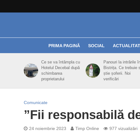
PRIMA PAGINĂ
SOCIAL
ACTUALITA
Ce se va întâmpla cu
Panouri la intrările î
Hotelul Decebal după
Bistrița. Ce trebuie 
schimbarea
știe șoferii. Noi
proprietarului
verificări
Comunicate
”Fii responsabilă d
24 noiembrie 2023
Timp Online
977 vizualizări