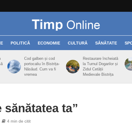
TE
POLITICĂ
ECONOMIE
CULTURĂ
SĂNĂTATE
SP
n
Cod galben și cod
Restaurare încheiată
să
portocaliu în Bistrița-
la Turnul Dogarilor și
Năsăud. Cum va fi
Zidul Cetății
vremea
Medievale Bistrița
e sănătatea ta”
4 min de citit