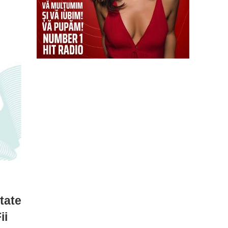
tate
ii