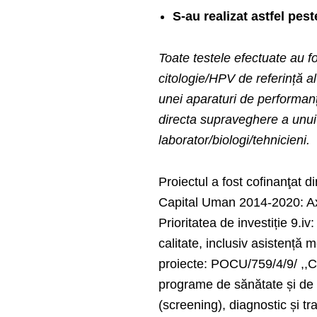
S-au realizat astfel pe
Toate testele efectuate au f
citologie/HPV de referință al
unei aparaturi de performanț
directa supraveghere a unui c
laborator/biologi/tehnicieni.
Proiectul a fost cofinanţ
Capital Uman 2014-2020: Axa
Prioritatea de investiție 9.iv
calitate, inclusiv asistență 
proiecte: POCU/759/4/9/ ,,
programe de sănătate și de s
(screening), diagnostic și tr