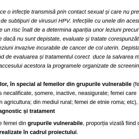
e o infecție transmisă prin contact sexual și care nu pre
e subtipuri de virusuri HPV. Infecțiile cu unele din aces
ie un risc înalt de a determina apariția unor leziuni precur
re dacă nu sunt depistate, evaluate și tratate corespunzăt
leziuni invazive incurabile de cancer de col uterin. Depist
nd de evaluarea și tratamentul corect duce la salvarea m
ă accesului acestora la programele organizate de screenin
or, în special al femeilor din grupurile vulnerabile
(f
s necalificate, șomere, inactive, neasigurate; femei care
n agricultura; din mediul rural; femei de etnie roma; etc)
iagnostic și tratament
e femei din
grupurile vulnerabile
, proporția vizată fiind
realizate în cadrul proiectului
.