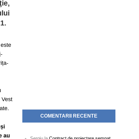
ie,
lui
1.
 este
j-
ița-
u
d Vest
ate.
COMENTARII RECENTE
și
e au
Sergiu
la
Contract de proiectare semnat