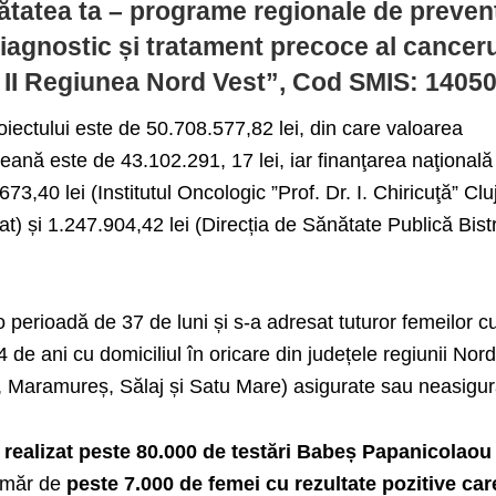
tatea ta – programe regionale de prevenţ
iagnostic și tratament precoce al canceru
a II ­Regiunea Nord Vest”, Cod SMIS: 14050
roiectului este de 50.708.577,82 lei, din care valoarea
ană este de 43.102.291, 17 lei, iar finanţarea naţională
73,40 lei (Institutul Oncologic ”Prof. Dr. I. Chiricuţă” Clu
t) și 1.247.904,42 lei (Direcția de Sănătate Publică Bistr
o perioadă de 37 de luni și s-a adresat tuturor femeilor c
4 de ani cu domiciliul în oricare din județele regiunii Nor
j, Maramureș, Sălaj și Satu Mare) asigurate sau neasigur
 realizat peste 80.000 de testări Babeș Papanicolaou 
număr de
peste 7.000 de femei cu rezultate pozitive car