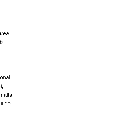
area
ub
onal
i,
înaltă
ul de