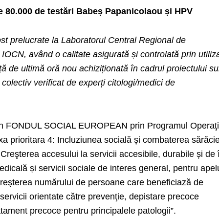
ste 80.000 de testări Babeș Papanicolaou și HPV
ost prelucrate la Laboratorul Central Regional de
 IOCN, având o calitate asigurată și controlată prin utiliz
ă de ultimă oră nou achiziționată în cadrul proiectului s
olectiv verificat de experți citologi/medici de
at din FONDUL SOCIAL EUROPEAN prin Programul Operaţi
 prioritara 4: Incluziunea socială și combaterea sărăcie
: Creşterea accesului la servicii accesibile, durabile și de 
medicală și servicii sociale de interes general, pentru apel
Creşterea numărului de persoane care beneficiază de
ervicii orientate către prevenţie, depistare precoce
atament precoce pentru principalele patologii”.