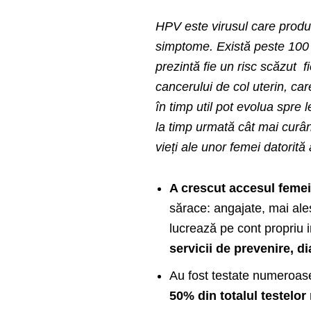
HPV este virusul care produc
simptome. Există peste 100 d
prezintă fie un risc scăzut f
cancerului de col uterin, ca
în timp util pot evolua spre 
la timp urmată cât mai curâ
vieți ale unor femei datorit
A crescut accesul femeil
sărace: angajate, mai ale
lucrează pe cont propriu i
servicii de prevenire, d
Au fost testate numeroas
50% din totalul testelor 