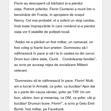
Florin au descoperit că bărbatul și-a pierdut
viața. Potrivit șoferilor, Florin Ciunterei a murit într-o
benzinărie din Franța, în apropiere de orașul
Nancy. Cel mai probabil, el a suferit un stop cardiac,
însă toate împrejurările în care românul și-a pierdut
viața vor fi stabilite de polițiștii locali.
“Astăzi ne-a părăsit un fost militar, un camarad, un
fost coleg și foarte bun prieten. Dumnezeu să-l
odihnească în pace și să-l ia în oastea lui din ceruri.
Drum bun către stele, Ciunti… Condoleanțe familiei”,
au scris pe acceaşi reţea de socializare Militarii
veterani.
“Dumnezeu să te odihnească în pace,
Florin
! Multi
ani a lucrat în Armată, ca şofer, ca bucătar! Apoi dat
la o parte din cauza vârstei, şofer pe TIR! Un om
bun, săritor, bun şi meseriaş, ca OM, ca şofer, cât şi
bucătar! Drumuri bune,
Florin
!”, a scris şi Gelu Emil
Bumb, fost militar, pe Facebook.