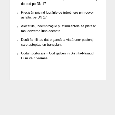
de pod pe DN 17
Precizări privind lucrările de întreținere prin covor
asfaltic pe DN 17
Alocațiile, indemnizațiile și stimulentele se plătesc
mai devreme luna aceasta
Două familii au dat o șansă la viață unor pacienți
care așteptau un transplant
Coduri portocalii + Cod galben în Bistrița-Năsăud.
Cum va fi vremea