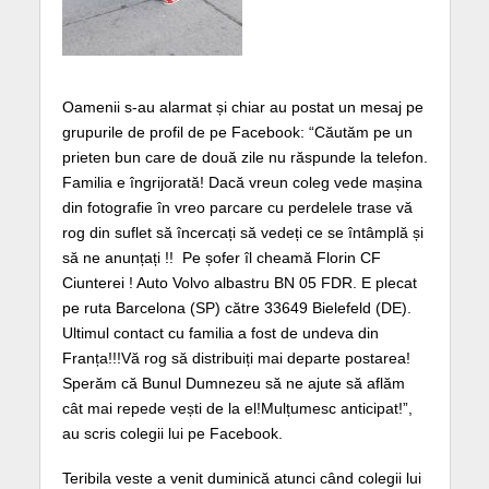
Oamenii s-au alarmat și chiar au postat un mesaj pe
grupurile de profil de pe Facebook: “Căutăm pe un
prieten bun care de două zile nu răspunde la telefon.
Familia e îngrijorată! Dacă vreun coleg vede mașina
din fotografie în vreo parcare cu perdelele trase vă
rog din suflet să încercați să vedeți ce se întâmplă și
să ne anunțați !! Pe șofer îl cheamă Florin CF
Ciunterei ! Auto Volvo albastru BN 05 FDR. E plecat
pe ruta Barcelona (SP) către 33649 Bielefeld (DE).
Ultimul contact cu familia a fost de undeva din
Franța!!!Vă rog să distribuiți mai departe postarea!
Sperăm că Bunul Dumnezeu să ne ajute să aflăm
cât mai repede vești de la el!Mulțumesc anticipat!”,
au scris colegii lui pe Facebook.
Teribila veste a venit duminică atunci când colegii lui