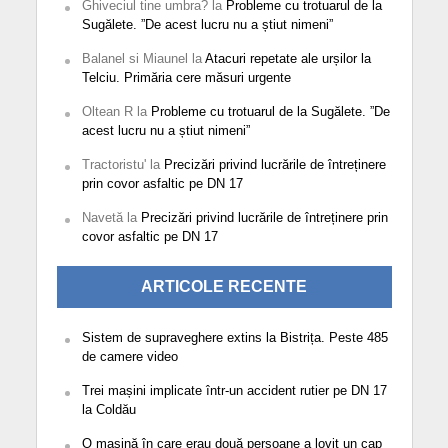
Ghiveciul tine umbra?
la
Probleme cu trotuarul de la
Sugălete. ”De acest lucru nu a știut nimeni”
Balanel si Miaunel
la
Atacuri repetate ale urșilor la
Telciu. Primăria cere măsuri urgente
Oltean R
la
Probleme cu trotuarul de la Sugălete. ”De
acest lucru nu a știut nimeni”
Tractoristu'
la
Precizări privind lucrările de întreținere
prin covor asfaltic pe DN 17
Navetă
la
Precizări privind lucrările de întreținere prin
covor asfaltic pe DN 17
ARTICOLE RECENTE
Sistem de supraveghere extins la Bistrița. Peste 485
de camere video
Trei mașini implicate într-un accident rutier pe DN 17
la Coldău
O mașină în care erau două persoane a lovit un cap