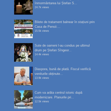
înmormântarea lui Ștefan S...
24.7k views
Bilete de tratament balnear în stațiuni prin
Casa de Pensii:...
15.5k views
Sute de oameni l-au condus pe ultimul
drum pe Ștefan Sîngeor...
14.4k views
Diaspora, bună de plată. Fiscul verifică
veniturile obținute...
13.9k views
Cum va arăta centrul istoric după
modernizare. Planurile pri...
12.5k views