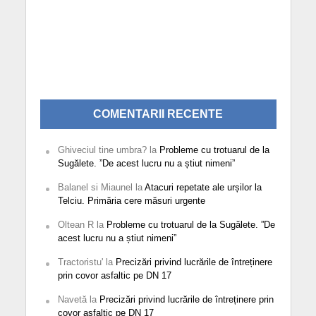
COMENTARII RECENTE
Ghiveciul tine umbra?
la
Probleme cu trotuarul de la
Sugălete. ”De acest lucru nu a știut nimeni”
Balanel si Miaunel
la
Atacuri repetate ale urșilor la
Telciu. Primăria cere măsuri urgente
Oltean R
la
Probleme cu trotuarul de la Sugălete. ”De
acest lucru nu a știut nimeni”
Tractoristu'
la
Precizări privind lucrările de întreținere
prin covor asfaltic pe DN 17
Navetă
la
Precizări privind lucrările de întreținere prin
covor asfaltic pe DN 17