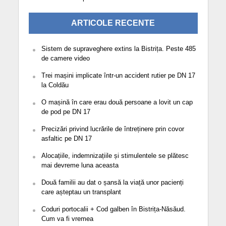
ARTICOLE RECENTE
Sistem de supraveghere extins la Bistrița. Peste 485
de camere video
Trei mașini implicate într-un accident rutier pe DN 17
la Coldău
O mașină în care erau două persoane a lovit un cap
de pod pe DN 17
Precizări privind lucrările de întreținere prin covor
asfaltic pe DN 17
Alocațiile, indemnizațiile și stimulentele se plătesc
mai devreme luna aceasta
Două familii au dat o șansă la viață unor pacienți
care așteptau un transplant
Coduri portocalii + Cod galben în Bistrița-Năsăud.
Cum va fi vremea