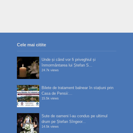
Cele mai citite
Unde și când vor fi priveghiul și
înmormântarea lui Ștefan S...
24.7k views
Bilete de tratament balnear în stațiuni prin
Casa de Pensii:...
15.5k views
Sute de oameni l-au condus pe ultimul
drum pe Ștefan Sîngeor...
14.5k views