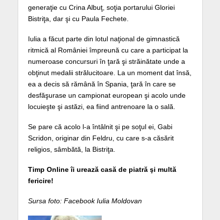
generaţie cu Crina Albuţ, soţia portarului Gloriei
Bistriţa, dar şi cu Paula Fechete.
Iulia a făcut parte din lotul naţional de gimnastică
ritmică al României împreună cu care a participat la
numeroase concursuri în ţară şi străinătate unde a
obţinut medalii strălucitoare. La un moment dat însă,
ea a decis să rămână în Spania, ţară în care se
desfăşurase un campionat european şi acolo unde
locuieşte şi astăzi, ea fiind antrenoare la o sală.
Se pare că acolo l-a întâlnit şi pe soţul ei, Gabi
Scridon, originar din Feldru, cu care s-a căsărit
religios, sâmbătă, la Bistriţa.
Timp Online îi urează casă de piatră şi multă
fericire!
Sursa foto: Facebook Iulia Moldovan