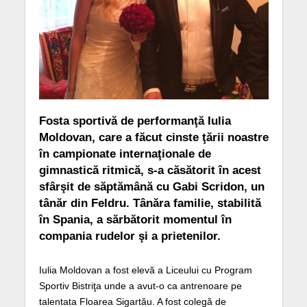
Fosta sportivă de performanţă Iulia
Moldovan, care a făcut cinste ţării noastre
în campionate internaţionale de
gimnastică ritmică, s-a căsătorit în acest
sfârşit de săptămână cu Gabi Scridon, un
tânăr din Feldru. Tânăra familie, stabilită
în Spania, a sărbătorit momentul în
compania rudelor şi a prietenilor.
Iulia Moldovan a fost elevă a Liceului cu Program
Sportiv Bistriţa unde a avut-o ca antrenoare pe
talentata Floarea Sigartău. A fost colegă de