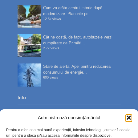
Cum va arăta centrul istoric după
modernizare. Planurile pri...
12.5k views
Cât ne costă, de fapt, autobuzele verzi
cumpărate de Primări...
2.7k views
Stare de alertă: Apel pentru reducerea
consumului de energie...
600 views
Info
Despre noi
Administrează consimțământul
Publicitate
Pentru a oferi cea mai bună experiență, folosim tehnologii, cum ar fi cookie-
Contact
uri, pentru a stoca și/sau accesa informațiile despre dispozitive.