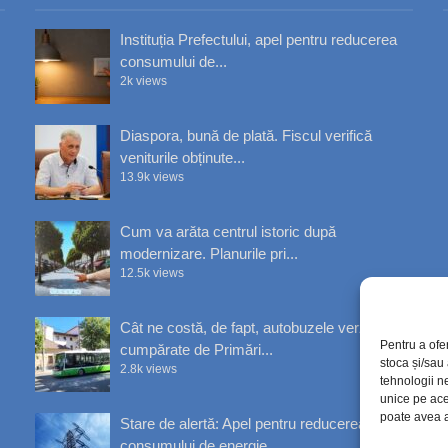
Instituția Prefectului, apel pentru reducerea
consumului de...
2k views
Diaspora, bună de plată. Fiscul verifică
veniturile obținute...
13.9k views
Cum va arăta centrul istoric după
modernizare. Planurile pri...
12.5k views
Cât ne costă, de fapt, autobuzele verzi
Pentru a ofe
cumpărate de Primări...
stoca și/sau
2.8k views
tehnologii n
unice pe ace
poate avea a
Stare de alertă: Apel pentru reducerea
consumului de energie...