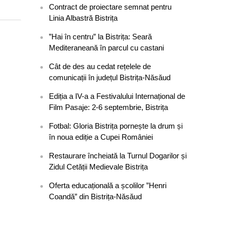
Contract de proiectare semnat pentru
Linia Albastră Bistrița
”Hai în centru” la Bistrița: Seară
Mediteraneană în parcul cu castani
Cât de des au cedat rețelele de
comunicații în județul Bistrița-Năsăud
Ediția a IV-a a Festivalului Internațional de
Film Pasaje: 2-6 septembrie, Bistrița
Fotbal: Gloria Bistrița pornește la drum și
în noua ediție a Cupei României
Restaurare încheiată la Turnul Dogarilor și
Zidul Cetății Medievale Bistrița
Oferta educațională a școlilor ”Henri
Coandă” din Bistrița-Năsăud