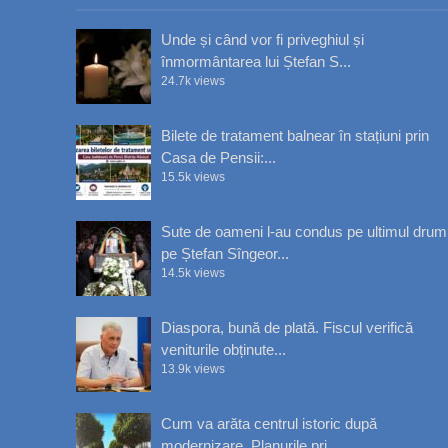
Unde și când vor fi priveghiul și
înmormântarea lui Ștefan S...
24.7k views
Bilete de tratament balnear în stațiuni prin
Casa de Pensii:...
15.5k views
Sute de oameni l-au condus pe ultimul drum
pe Ștefan Sîngeor...
14.5k views
Diaspora, bună de plată. Fiscul verifică
veniturile obținute...
13.9k views
Cum va arăta centrul istoric după
modernizare. Planurile pri...