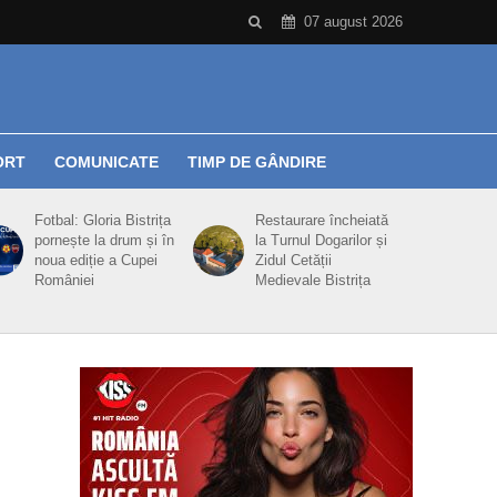
07 august 2026
ORT
COMUNICATE
TIMP DE GÂNDIRE
Fotbal: Gloria Bistrița
Restaurare încheiată
pornește la drum și în
la Turnul Dogarilor și
noua ediție a Cupei
Zidul Cetății
României
Medievale Bistrița