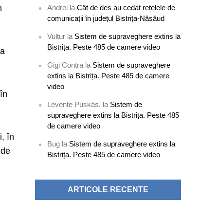
Andrei
la
Cât de des au cedat rețelele de
n
comunicații în județul Bistrița-Năsăud
Vultur
la
Sistem de supraveghere extins la
Bistrița. Peste 485 de camere video
ia
Gigi Contra
la
Sistem de supraveghere
extins la Bistrița. Peste 485 de camere
video
 în
Levente Puskás.
la
Sistem de
supraveghere extins la Bistrița. Peste 485
de camere video
, în
Bug
la
Sistem de supraveghere extins la
 de
Bistrița. Peste 485 de camere video
ARTICOLE RECENTE