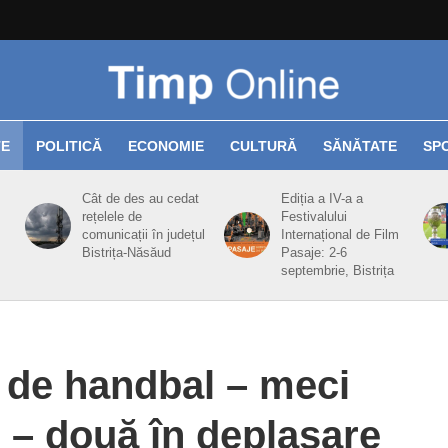
TE
POLITICĂ
ECONOMIE
CULTURĂ
SĂNĂTATE
SP
Cât de des au cedat
Ediția a IV-a a
rețelele de
Festivalului
comunicații în județul
Internațional de Film
Bistrița-Năsăud
Pasaje: 2-6
septembrie, Bistrița
 de handbal – meci
l – două în deplasare