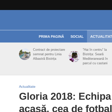
PRIMA PAGINĂ
SOCIAL
ACTUALITA
Contract de proiectare
”Hai în centru” la
semnat pentru Linia
Bistrița: Seară
Albastră Bistrița
Mediteraneană în
parcul cu castani
Actualitate
Gloria 2018: Echipa
acasă, cea de fotba