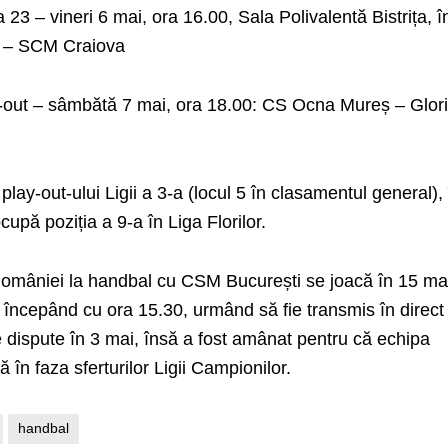
pa 23 – vineri 6 mai, ora 16.00, Sala Polivalentă Bistrița, î
18 – SCM Craiova
ay-out – sâmbătă 7 mai, ora 18.00: CS Ocna Mureș – Glor
 play-out-ului Ligii a 3-a (locul 5 în clasamentul general),
upă poziția a 9-a în Liga Florilor.
 României la handbal cu CSM București se joacă în 15 mai
a, începând cu ora 15.30, urmând să fie transmis în direct
se dispute în 3 mai, însă a fost amânat pentru că echipa
în faza sferturilor Ligii Campionilor.
handbal