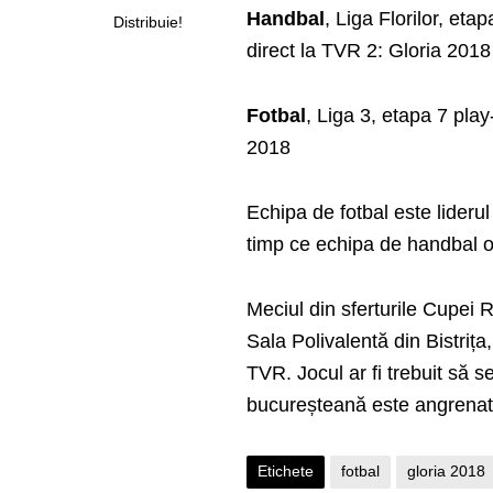
Handbal
, Liga Florilor, eta
Distribuie!
direct la TVR 2: Gloria 20
Fotbal
, Liga 3, etapa 7 pl
2018
Echipa de fotbal este liderul
timp ce echipa de handbal oc
Meciul din sferturile Cupei
Sala Polivalentă din Bistriț
TVR. Jocul ar fi trebuit să 
bucureșteană este angrenată 
Etichete
fotbal
gloria 2018