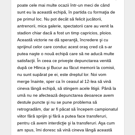
poate cele mai multe ocazii într-un meci de când
sunt eu la această echipă, în partida cu formaţia de
pe primul loc. Nu pot decât să felicit jucătorii,
antrenorii, mica galerie, spectatorii care au venit la
stadion chiar dacă a fost un timp capricios, ploios.
Această victorie ne dă speranţă, încredere şi cu
sprijinul celor care conduc acest oraş cred că s-ar
putea naşte o nouă echipă care să ne aducă multe
satisfacţii. În ceea ce priveşte depunctarea venită
după ce Hlinca şi Bucur au făcut memorii la comisii,
nu sunt supărat pe ei, este dreptul lor. Noi vom
merge înainte, sper ca în ceasul al 12-lea să vină
cineva lângă echipă, să stingem acele litigii. Până la
umă nu ne afectează depunctarea deoarece avem
destule puncte şi nu se pune problema să
retrogradăm, dar ar fi păcat să începem campionatul
viitor fără sprijin şi fără a putea face transferuri,
pentru că avem interdicţie şi la transferuri. Aşa cum
am spus, îmi doresc să vină cineva lângă această