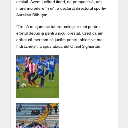
echipă. Avem jucători tineri, de perspectivă, am
mare încredere în ei”, a declarat directorul sportiv
Aurelian Băbuţan.
”Țin să mulţumesc tuturor colegilor mei pentru
efortul depus şi pentru jocul prestat. Cred că am
arătat că meritam să jucăm pentru obiective mai
îndrăzneţe”, a spus atacantul Otniel Sighiartău.