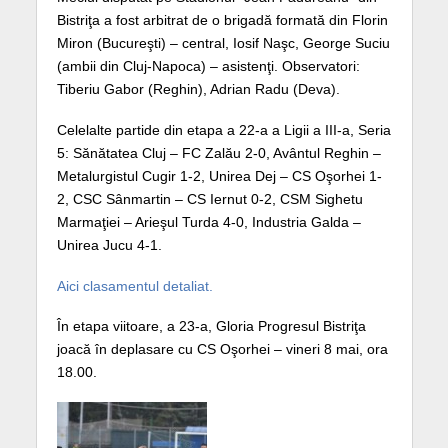
Bistriţa a fost arbitrat de o brigadă formată din Florin
Miron (Bucureşti) – central, Iosif Naşc, George Suciu
(ambii din Cluj-Napoca) – asistenţi. Observatori:
Tiberiu Gabor (Reghin), Adrian Radu (Deva).
Celelalte partide din etapa a 22-a a Ligii a III-a, Seria
5: Sănătatea Cluj – FC Zalău 2-0, Avântul Reghin –
Metalurgistul Cugir 1-2, Unirea Dej – CS Oşorhei 1-
2, CSC Sânmartin – CS Iernut 0-2, CSM Sighetu
Marmaţiei – Arieşul Turda 4-0, Industria Galda –
Unirea Jucu 4-1.
Aici clasamentul detaliat.
În etapa viitoare, a 23-a, Gloria Progresul Bistriţa
joacă în deplasare cu CS Oşorhei – vineri 8 mai, ora
18.00.