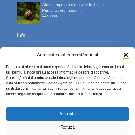
Atacuri repetate ale urșilor la Telciu.
Primăria cere măsuri...
1.1k views
Info
Despre noi
Administrează consimțământul
Publicitate
Pentru a oferi cea mai bună experiență, folosim tehnologii, cum ar fi cookie-
Contact
uri, pentru a stoca și/sau accesa informațiile despre dispozitive.
Consimțământul pentru aceste tehnologii ne permite să procesăm date,
Politica de confidențialitate
cum ar fi comportamentul de navigare sau ID-uri unice pe acest site. Dacă
nu îți dai consimțământul sau îți retragi consimțământul dat poate avea
Politică cookie-uri (UE)
afecte negative asupra unor anumite funcționalități și funcții.
Acceptă
Refuză