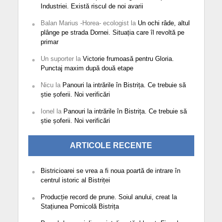
Industriei. Există riscul de noi avarii
Balan Marius -Horea- ecologist
la
Un ochi râde, altul
plânge pe strada Dornei. Situația care îl revoltă pe
primar
Un suporter
la
Victorie frumoasă pentru Gloria.
Punctaj maxim după două etape
Nicu
la
Panouri la intrările în Bistrița. Ce trebuie să
știe șoferii. Noi verificări
Ionel
la
Panouri la intrările în Bistrița. Ce trebuie să
știe șoferii. Noi verificări
ARTICOLE RECENTE
Bistricioarei se vrea a fi noua poartă de intrare în
centrul istoric al Bistriței
Producție record de prune. Soiul anului, creat la
Stațiunea Pomicolă Bistrița