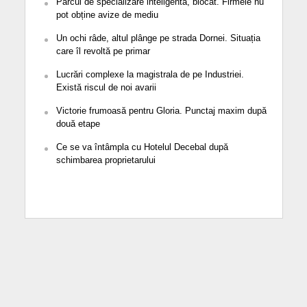
Parcul de specializare inteligentă, blocat. Firmele nu
pot obține avize de mediu
Un ochi râde, altul plânge pe strada Dornei. Situația
care îl revoltă pe primar
Lucrări complexe la magistrala de pe Industriei.
Există riscul de noi avarii
Victorie frumoasă pentru Gloria. Punctaj maxim după
două etape
Ce se va întâmpla cu Hotelul Decebal după
schimbarea proprietarului