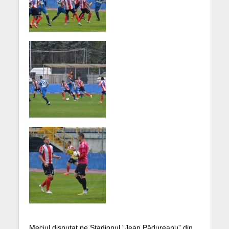
Meciul disputat pe Stadionul ”Jean Pădureanu” din