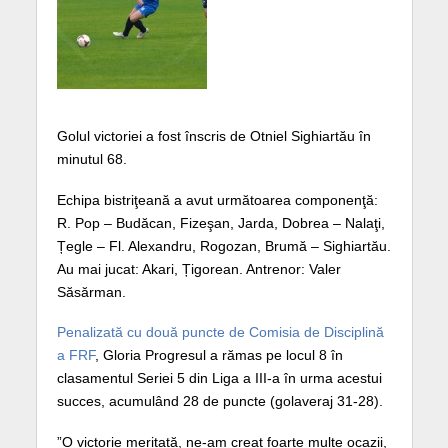
Golul victoriei a fost înscris de Otniel Sighiartău în
minutul 68.
Echipa bistriţeană a avut următoarea componenţă:
R. Pop – Budăcan, Fizeşan, Jarda, Dobrea – Nalaţi,
Țegle – Fl. Alexandru, Rogozan, Brumă – Sighiartău.
Au mai jucat: Akari, Țigorean. Antrenor: Valer
Săsărman.
Penalizată cu două puncte de Comisia de Disciplină
a FRF
, Gloria Progresul a rămas pe locul 8 în
clasamentul Seriei 5 din Liga a III-a în urma acestui
succes, acumulând 28 de puncte (golaveraj 31-28).
”O victorie meritată, ne-am creat foarte multe ocazii,