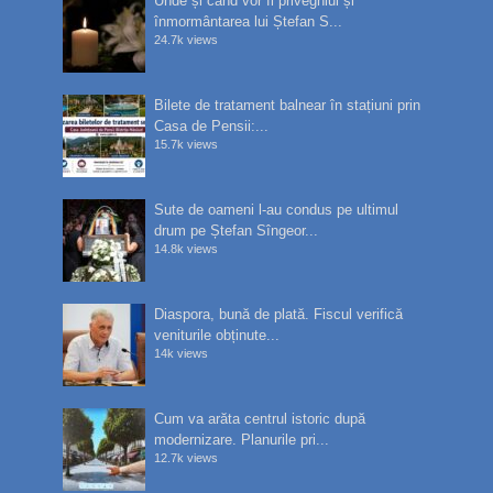
Unde și când vor fi priveghiul și
înmormântarea lui Ștefan S...
24.7k views
Bilete de tratament balnear în stațiuni prin
Casa de Pensii:...
15.7k views
Sute de oameni l-au condus pe ultimul
drum pe Ștefan Sîngeor...
14.8k views
Diaspora, bună de plată. Fiscul verifică
veniturile obținute...
14k views
Cum va arăta centrul istoric după
modernizare. Planurile pri...
12.7k views