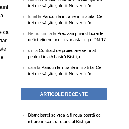
trebuie să știe șoferii. Noi verificări
sunt
 a
Ionel
la
Panouri la intrările în Bistrița. Ce
trebuie să știe șoferii. Noi verificări
e ca
Nemultumita
la
Precizări privind lucrările
de întreținere prin covor asfaltic pe DN 17
 dar
ste
cln
la
Contract de proiectare semnat
pentru Linia Albastră Bistrița
ie
cata
la
Panouri la intrările în Bistrița. Ce
trebuie să știe șoferii. Noi verificări
ARTICOLE RECENTE
Bistricioarei se vrea a fi noua poartă de
intrare în centrul istoric al Bistriței