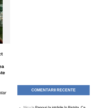
ct
ea
ste
COMENTARII RECENTE
ntar
Nicu
la
Panouri la intrările în Bistrița. Ce