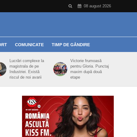
08 august 2026
ORT
COMUNICATE
TIMP DE GÂNDIRE
Lucrări complexe la
Victorie frumoasă
magistrala de pe
pentru Gloria. Punctaj
Industriei. Există
maxim după două
riscul de noi avarii
etape