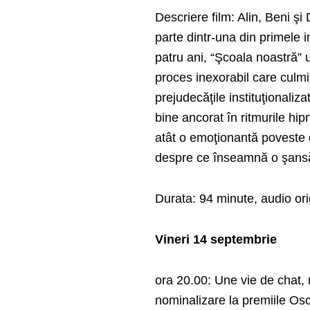
Descriere film: Alin, Beni ş
parte dintr-una din primele 
patru ani, “Şcoala noastră” 
proces inexorabil care culmi
prejudecăţile instituţionaliza
bine ancorat în ritmurile hip
atât o emoţionantă poveste d
despre ce înseamnă o şansă l
Durata: 94 minute, audio or
Vineri 14 septembrie
ora 20.00: Une vie de chat, 
nominalizare la premiile Osc