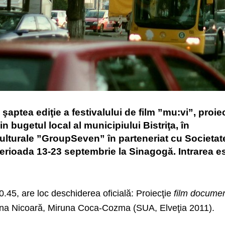
tea ediţie a festivalului de film ”mu:vi”, proie
n bugetul local al municipiului Bistriţa, în
ulturale ”GroupSeven” în parteneriat cu Societat
perioada 13-23 septembrie la Sinagogă. Intrarea e
20.45, are loc deschiderea oficială: Proiecţie
film docume
na Nicoară, Miruna Coca-Cozma (SUA, Elveţia 2011).