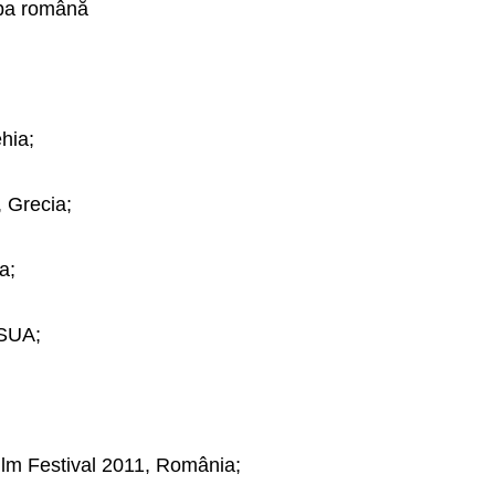
imba română
:
hia;
 Grecia;
a;
 SUA;
Film Festival 2011, România;