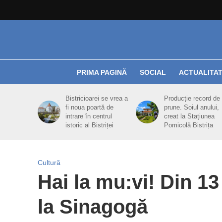
PRIMA PAGINĂ
SOCIAL
ACTUALITA
Bistricioarei se vrea a
Producție record de
fi noua poartă de
prune. Soiul anului,
intrare în centrul
creat la Stațiunea
istoric al Bistriței
Pomicolă Bistrița
Cultură
Hai la mu:vi! Din 1
la Sinagogă