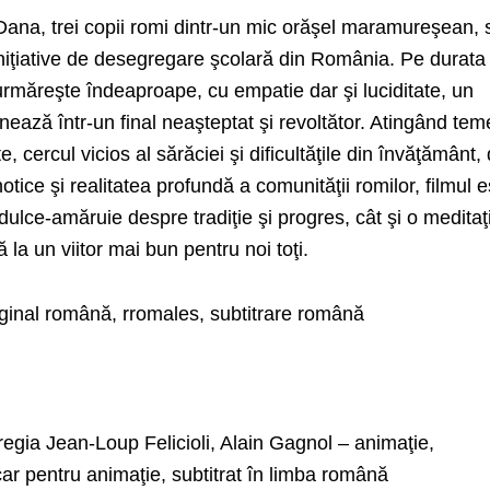
i Dana, trei copii romi dintr-un mic orăşel maramureşean, 
iniţiative de desegregare şcolară din România. Pe durata
urmăreşte îndeaproape, cu empatie dar şi luciditate, un
nează într-un final neaşteptat şi revoltător. Atingând tem
te, cercul vicios al sărăciei şi dificultăţile din învăţământ,
notice şi realitatea profundă a comunităţii romilor, filmul e
ulce-amăruie despre tradiţie şi progres, cât şi o meditaţ
a un viitor mai bun pentru noi toţi.
iginal română, rromales, subtitrare română
regia Jean-Loup Felicioli, Alain Gagnol – animaţie,
ar pentru animaţie, subtitrat în limba română