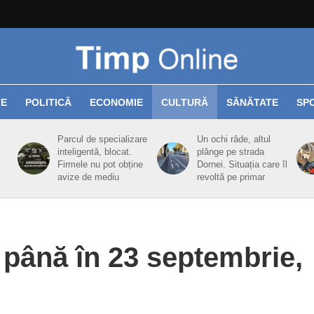
TE
POLITICĂ
ECONOMIE
CULTURĂ
SĂNĂTATE
SP
Parcul de specializare
Un ochi râde, altul
inteligentă, blocat.
plânge pe strada
Firmele nu pot obține
Dornei. Situația care îl
avize de mediu
revoltă pe primar
3 până în 23 septembrie,