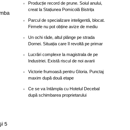
Producție record de prune. Soiul anului,
creat la Stațiunea Pomicolă Bistrița
limba
Parcul de specializare inteligentă, blocat.
Firmele nu pot obține avize de mediu
Un ochi râde, altul plânge pe strada
Dornei. Situația care îl revoltă pe primar
Lucrări complexe la magistrala de pe
Industriei. Există riscul de noi avarii
Victorie frumoasă pentru Gloria. Punctaj
maxim după două etape
Ce se va întâmpla cu Hotelul Decebal
după schimbarea proprietarului
şi 5