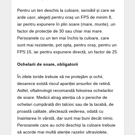
Pentru un ten deschis la culoare, sensibil și care se
arde ușor, alegeți pentru oraș un FPS de minim 8,
iar pentru expunere în plin soare (mare, munte), un
factor de protecție de 30 sau chiar mai mare.
Persoanele cu un ten mai închis la culoare, care
sunt mai rezistente, pot opta, pentru oraș, pentru un
FPS 15, iar pentru expunere directă, un factor de 25.
Ochelarii de soare, obligatorii
În zilele toride trebuie să ne protejăm și ochii,
deoarece există riscul apariției arsurilor de retină.
Astfel, oftalmologii recomandă folosirea ochelarilor
de soare. Medicii atrag atenția că o pereche de
ochelari cumpărată din talcioc sau de la tarabă, de
proastă calitate, afectează vederea, odată cu
înaintarea în vârstă, dar sunt mai buni decât nimic.
Persoanele care au ochii deschiși la culoare trebuie
să acorde mai multă atenție razelor ultraviolete,