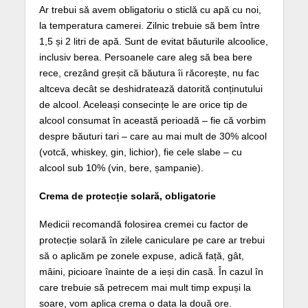
Ar trebui să avem obligatoriu o sticlă cu apă cu noi,
la temperatura camerei. Zilnic trebuie să bem între
1,5 și 2 litri de apă. Sunt de evitat băuturile alcoolice,
inclusiv berea. Persoanele care aleg să bea bere
rece, crezând greșit că băutura îi răcorește, nu fac
altceva decât se deshidratează datorită conținutului
de alcool. Aceleași consecințe le are orice tip de
alcool consumat în această perioadă – fie că vorbim
despre băuturi tari – care au mai mult de 30% alcool
(votcă, whiskey, gin, lichior), fie cele slabe – cu
alcool sub 10% (vin, bere, șampanie).
Crema de protecție solară, obligatorie
Medicii recomandă folosirea cremei cu factor de
protecție solară în zilele caniculare pe care ar trebui
să o aplicăm pe zonele expuse, adică față, gât,
mâini, picioare înainte de a ieși din casă. În cazul în
care trebuie să petrecem mai mult timp expuși la
soare, vom aplica crema o data la două ore.