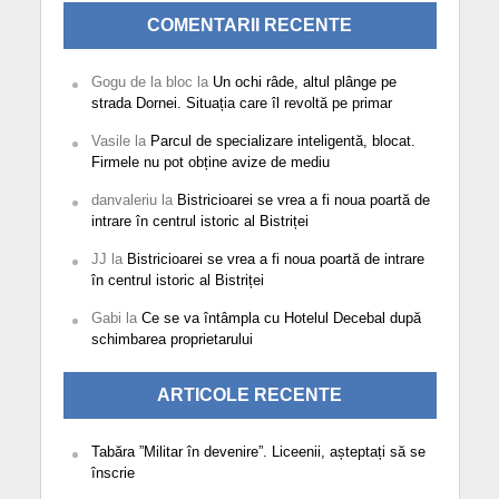
COMENTARII RECENTE
Gogu de la bloc
la
Un ochi râde, altul plânge pe
strada Dornei. Situația care îl revoltă pe primar
Vasile
la
Parcul de specializare inteligentă, blocat.
Firmele nu pot obține avize de mediu
danvaleriu
la
Bistricioarei se vrea a fi noua poartă de
intrare în centrul istoric al Bistriței
JJ
la
Bistricioarei se vrea a fi noua poartă de intrare
în centrul istoric al Bistriței
Gabi
la
Ce se va întâmpla cu Hotelul Decebal după
schimbarea proprietarului
ARTICOLE RECENTE
Tabăra ”Militar în devenire”. Liceenii, așteptați să se
înscrie