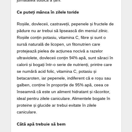
Ce puteți mânca în zilele toride
Roșiile, dovleceii, castraveții, pepenele și fructele de
pădure nu ar trebui să lipsească din meniul zilnic.
Roșiile conțin potasiu, vitamina C, fibre și sunt o
sursă naturală de licopen, un fitonutrien care
protejează pielea de acțiunea nocivă a razelor
ultraviolete, dovleceii conțin 94% apă, sunt săraci în
calorii și bogați într-o serie de nutrienți, printre care
se numără acid folic, vitamina C, potasiu și
betacaroten, iar pepenele, indiferent că e roșu sau
galben, conține în proporție de 95% apă, ceea ce
înseamnă că este un aliment hidratant și răcoritor,
ideal pentru zilele caniculare. Alimentele bogate în
proteine și glucide ar trebui evitate în zilele
caniculare.
Câtă apă trebuie să bem