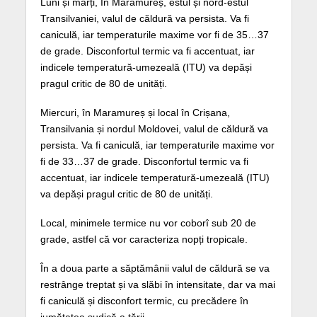
Luni și marți, În Maramureș, estul și nord-estul
Transilvaniei, valul de căldură va persista. Va fi
caniculă, iar temperaturile maxime vor fi de 35…37
de grade. Disconfortul termic va fi accentuat, iar
indicele temperatură-umezeală (ITU) va depăși
pragul critic de 80 de unități.
Miercuri, în Maramureș și local în Crișana,
Transilvania și nordul Moldovei, valul de căldură va
persista. Va fi caniculă, iar temperaturile maxime vor
fi de 33…37 de grade. Disconfortul termic va fi
accentuat, iar indicele temperatură-umezeală (ITU)
va depăși pragul critic de 80 de unități.
Local, minimele termice nu vor coborî sub 20 de
grade, astfel că vor caracteriza nopți tropicale.
În a doua parte a săptămânii valul de căldură se va
restrânge treptat și va slăbi în intensitate, dar va mai
fi caniculă și disconfort termic, cu precădere în
jumătatea sudică a țării.