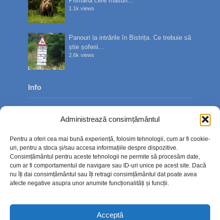
Primăria cere măsuri...
1.1k views
Panouri la intrările în Bistrița. Ce trebuie să
știe șoferii...
2.6k views
Info
Despre noi
Administrează consimțământul
Publicitate
Pentru a oferi cea mai bună experiență, folosim tehnologii, cum ar fi cookie-
Contact
uri, pentru a stoca și/sau accesa informațiile despre dispozitive.
Consimțământul pentru aceste tehnologii ne permite să procesăm date,
Politica de confidențialitate
cum ar fi comportamentul de navigare sau ID-uri unice pe acest site. Dacă
nu îți dai consimțământul sau îți retragi consimțământul dat poate avea
Politică cookie-uri (UE)
afecte negative asupra unor anumite funcționalități și funcții.
Acceptă