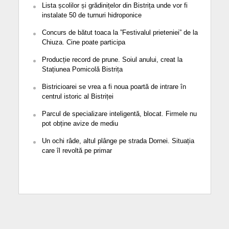
Lista școlilor și grădinițelor din Bistrița unde vor fi
instalate 50 de turnuri hidroponice
Concurs de bătut toaca la ”Festivalul prieteniei” de la
Chiuza. Cine poate participa
Producție record de prune. Soiul anului, creat la
Stațiunea Pomicolă Bistrița
Bistricioarei se vrea a fi noua poartă de intrare în
centrul istoric al Bistriței
Parcul de specializare inteligentă, blocat. Firmele nu
pot obține avize de mediu
Un ochi râde, altul plânge pe strada Dornei. Situația
care îl revoltă pe primar