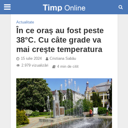
Actualitate
În ce oraș au fost peste
38°C. Cu câte grade va
mai crește temperatura
15 iulie 2024
Cristiana Sabău
2.979 vizualizări
4 min de citit