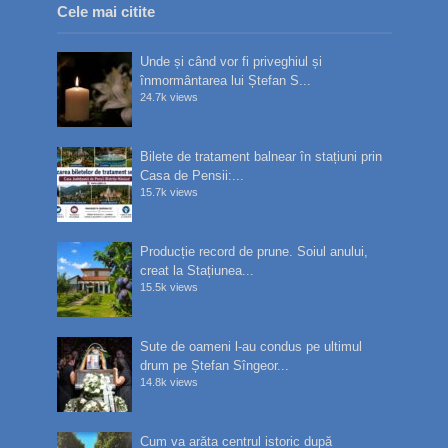
Cele mai citite
Unde și când vor fi priveghiul și
înmormântarea lui Ștefan S...
24.7k views
Bilete de tratament balnear în stațiuni prin
Casa de Pensii:...
15.7k views
Producție record de prune. Soiul anului,
creat la Stațiunea...
15.5k views
Sute de oameni l-au condus pe ultimul
drum pe Ștefan Sîngeor...
14.8k views
Cum va arăta centrul istoric după