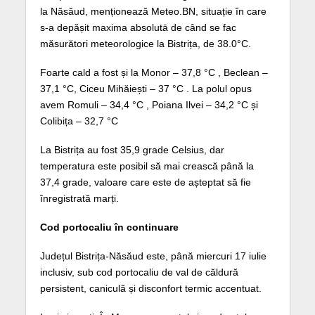
la Năsăud, menționează Meteo.BN, situație în care
s-a depășit maxima absolutā de când se fac
măsurători meteorologice la Bistrița, de 38.0°C.
Foarte cald a fost și la Monor – 37,8 °C , Beclean –
37,1 °C, Ciceu Mihăiești – 37 °C . La polul opus
avem Romuli – 34,4 °C , Poiana Ilvei – 34,2 °C și
Colibița – 32,7 °C
La Bistrița au fost 35,9 grade Celsius, dar
temperatura este posibil să mai crească până la
37,4 grade, valoare care este de așteptat să fie
înregistrată marți.
Cod portocaliu în continuare
Județul Bistrița-Năsăud este, până miercuri 17 iulie
inclusiv, sub cod portocaliu de val de căldură
persistent, caniculă și disconfort termic accentuat.