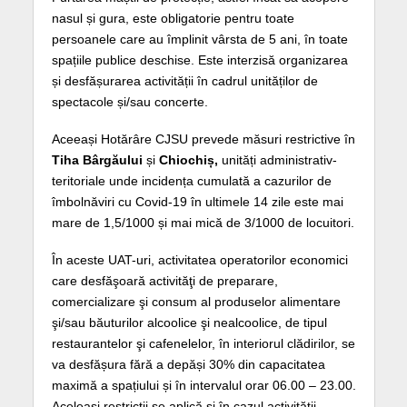
nasul și gura, este obligatorie pentru toate
persoanele care au împlinit vârsta de 5 ani, în toate
spațiile publice deschise. Este interzisă organizarea
și desfășurarea activității în cadrul unităților de
spectacole și/sau concerte.
Aceeași Hotărâre CJSU prevede măsuri restrictive în
Tiha Bârgăului
și
Chiochiș,
unități administrativ-
teritoriale unde incidența cumulată a cazurilor de
îmbolnăviri cu Covid-19 în ultimele 14 zile este mai
mare de 1,5/1000 și mai mică de 3/1000 de locuitori.
În aceste UAT-uri, activitatea operatorilor economici
care desfăşoară activităţi de preparare,
comercializare şi consum al produselor alimentare
şi/sau băuturilor alcoolice şi nealcoolice, de tipul
restaurantelor şi cafenelelor, în interiorul clădirilor, se
va desfășura fără a depăși 30% din capacitatea
maximă a spațiului și în intervalul orar 06.00 – 23.00.
Aceleași restricții se aplică și în cazul activității