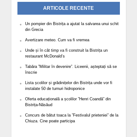
ARTICOLE RECENTE
Un pompier din Bistrița a ajutat la salvarea unui schit
din Grecia
Avertizare meteo. Cum va fi vremea
Unde și în cât timp va fi construit la Bistrița un
restaurant McDonald’s
Tabăra ”Militar în devenire”. Liceenii, așteptați să se
înscrie
Lista școlilor și grădinițelor din Bistrița unde vor fi
instalate 50 de turnuri hidroponice
Oferta educațională a școlilor ”Henri Coandă” din
Bistrița-Năsăud
Concurs de bătut toaca la ”Festivalul prieteniei” de la
Chiuza. Cine poate participa