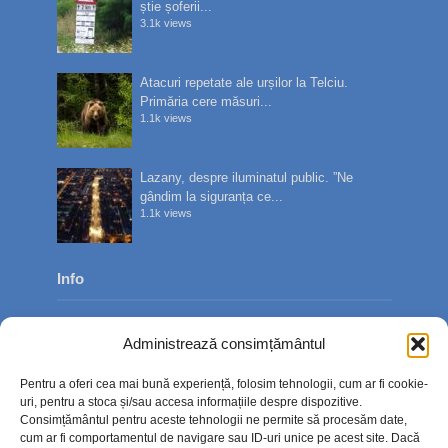
știe șoferii...
3.1k views
Atacuri repetate ale urșilor la Telciu.
Primăria cere măsuri...
1.1k views
Lazany, despre iluminatul public. ”Ne
gândim la siguranța ce...
1.1k views
Info
Despre noi
Administrează consimțământul
Publicitate
Pentru a oferi cea mai bună experiență, folosim tehnologii, cum ar fi cookie-
Contact
uri, pentru a stoca și/sau accesa informațiile despre dispozitive.
Consimțământul pentru aceste tehnologii ne permite să procesăm date,
Politica de confidențialitate
cum ar fi comportamentul de navigare sau ID-uri unice pe acest site. Dacă