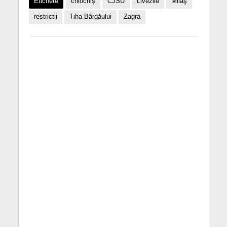
Etichete
chiochiș
CJSU
Livezile
Milaş
restrictii
Tiha Bârgăului
Zagra