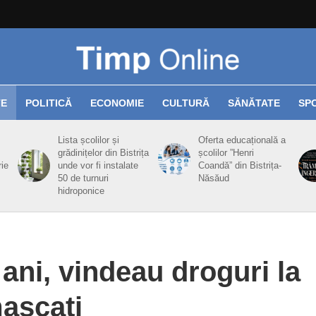
TE
POLITICĂ
ECONOMIE
CULTURĂ
SĂNĂTATE
SP
Lista școlilor și
Oferta educațională a
grădinițelor din Bistrița
școlilor ”Henri
rie
unde vor fi instalate
Coandă” din Bistrița-
50 de turnuri
Năsăud
hidroponice
 ani, vindeau droguri la
mascați