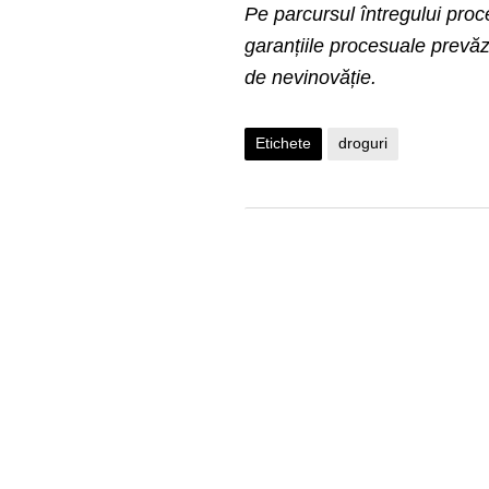
Pe parcursul întregului proc
garanțiile procesuale prev
de nevinovăție.
Etichete
droguri