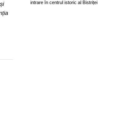
intrare în centrul istoric al Bistriței
și
mția