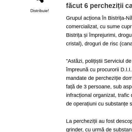
făcut 6 percheziții c
Distribuie!
Grupul acționa în Bistrița-Nă
comercializat, cu sume cupri
Bistrița și împrejurimi, dr
cristal), droguri de risc (c
”Astăzi, polițiștii Serviciul
împreună cu procurorii D.I.I.
mandate de percheziție domic
față de 3 persoane, sub aspec
infracțional organizat, trafic
de operațiuni cu substanțe s
La percheziții au fost descop
grinder, cu urmă de substan