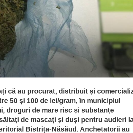
ați că au procurat, distribuit și comerciali
re 50 și 100 de lei/gram, în municipiul
mi, droguri de mare risc și substanțe
săltați de mascați și duși pentru audieri l
 Teritorial Bistrița-Năsăud. Anchetatorii au