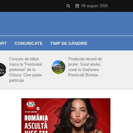
09 august 2026
ORT
COMUNICATE
TIMP DE GÂNDIRE
Concurs de bătut
Producție record de
toaca la ”Festivalul
prune. Soiul anului,
prieteniei” de la
creat la Stațiunea
Chiuza. Cine poate
Pomicolă Bistrița
participa