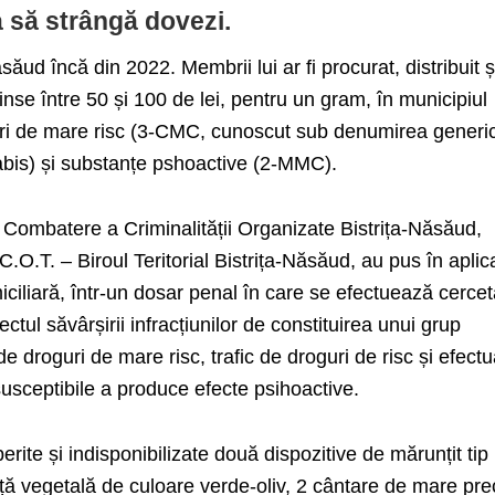
a să strângă dovezi.
săud încă din 2022. Membrii lui ar fi procurat, distribuit ș
nse între 50 și 100 de lei, pentru un gram, în municipiul
oguri de mare risc (3-CMC, cunoscut sub denumirea generi
anabis) și substanțe pshoactive (2-MMC).
 de Combatere a Criminalității Organizate Bistrița-Năsăud,
C.O.T. – Biroul Teritorial Bistrița-Năsăud, au pus în aplic
iliară, într-un dosar penal în care se efectuează cercet
tul săvârșirii infracțiunilor de constituirea unui grup
 de droguri de mare risc, trafic de droguri de risc și efect
usceptibile a produce efecte psihoactive.
erite și indisponibilizate două dispozitive de mărunțit tip
ță vegetală de culoare verde-oliv, 2 cântare de mare pre