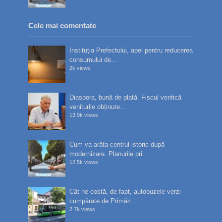
Cele mai comentate
Instituția Prefectului, apel pentru reducerea
consumului de...
2k views
Diaspora, bună de plată. Fiscul verifică
veniturile obținute...
13.9k views
Cum va arăta centrul istoric după
modernizare. Planurile pri...
12.5k views
Cât ne costă, de fapt, autobuzele verzi
cumpărate de Primări...
2.7k views