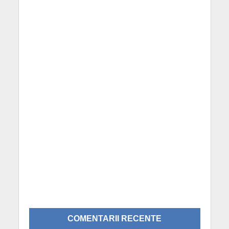
COMENTARII RECENTE