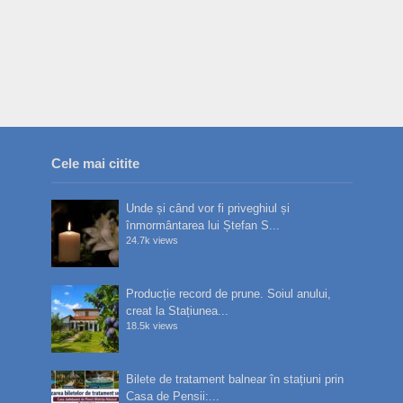
Cele mai citite
Unde și când vor fi priveghiul și
înmormântarea lui Ștefan S...
24.7k views
Producție record de prune. Soiul anului,
creat la Stațiunea...
18.5k views
Bilete de tratament balnear în stațiuni prin
Casa de Pensii:...