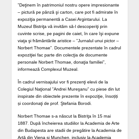
”Deţinem în patrimoniul nostru opere impresionante
– pictură pe pânză şi carton, care pot fi admirate în
expoziţia permanentă a Casei Argintarului. La
Muzeul Bistriţa vă invităm să-l descoperiţi prin
cuvinte scrise, pe pagini de caiet, în care îşi expune
viaţa şi frământările aristice – ”Jurnalul unui pictor –
Norbert Thomae”. Documentele prezentate în cadrul
expoziţiei fac parte din colecţia de documente
personale Norbert Thomae, donaţia familiei”,
informează Complexul Muzeal.
În cadrul vernisajului vor fi prezenţi elevii de la
Colegiul Naţional ”Andrei Mureşanu” cu piese din lut
inspirate din obiectele prezente în expoziţie, însoțiți
și coordonaţi de prof. Ştefania Borodi.
Norbert Thomae s-a născut la Bistriţa în 15 mai
1887. După încheierea studiilor la Academia de Arte
din Budapesta are stadii de pregătire la Academia de
Artă din Viena şi Munchen, inclusiv la Academia