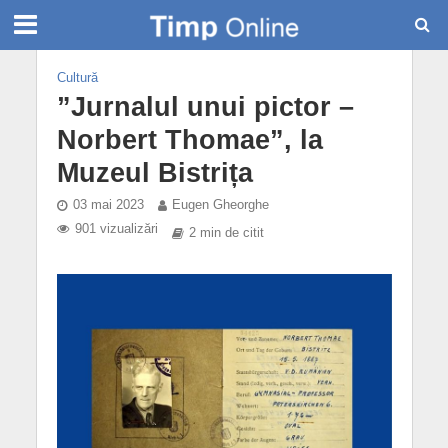
Cultură
”Jurnalul unui pictor –
Norbert Thomae”, la
Muzeul Bistrița
03 mai 2023
Eugen Gheorghe
901 vizualizări
2 min de citit