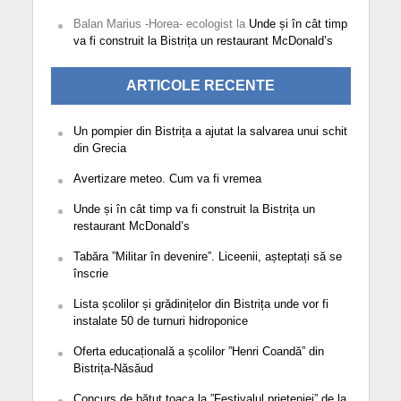
Balan Marius -Horea- ecologist
la
Unde și în cât timp
va fi construit la Bistrița un restaurant McDonald’s
ARTICOLE RECENTE
Un pompier din Bistrița a ajutat la salvarea unui schit
din Grecia
Avertizare meteo. Cum va fi vremea
Unde și în cât timp va fi construit la Bistrița un
restaurant McDonald’s
Tabăra ”Militar în devenire”. Liceenii, așteptați să se
înscrie
Lista școlilor și grădinițelor din Bistrița unde vor fi
instalate 50 de turnuri hidroponice
Oferta educațională a școlilor ”Henri Coandă” din
Bistrița-Năsăud
Concurs de bătut toaca la ”Festivalul prieteniei” de la