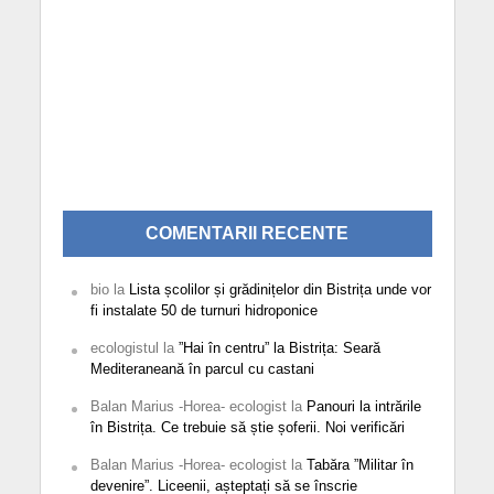
COMENTARII RECENTE
bio
la
Lista școlilor și grădinițelor din Bistrița unde vor
fi instalate 50 de turnuri hidroponice
ecologistul
la
”Hai în centru” la Bistrița: Seară
Mediteraneană în parcul cu castani
Balan Marius -Horea- ecologist
la
Panouri la intrările
în Bistrița. Ce trebuie să știe șoferii. Noi verificări
Balan Marius -Horea- ecologist
la
Tabăra ”Militar în
devenire”. Liceenii, așteptați să se înscrie