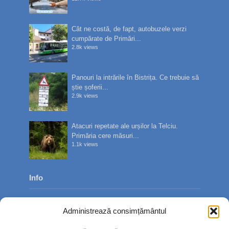
Cât ne costă, de fapt, autobuzele verzi
cumpărate de Primări...
2.8k views
Panouri la intrările în Bistrița. Ce trebuie să
știe șoferii...
2.9k views
Atacuri repetate ale urșilor la Telciu.
Primăria cere măsuri...
1.1k views
Info
Despre noi
Administrează consimțământul
Publicitate