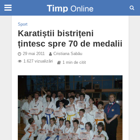
Sport
Karatiștii bistrițeni
țintesc spre 70 de medalii
29 mai 2011
Cristiana Sabău
1.627 vizualizări
1 min de citit