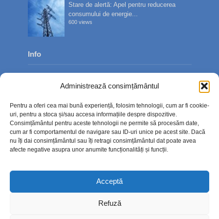
Stare de alertă: Apel pentru reducerea
consumului de energie...
600 views
Info
Despre noi
Administrează consimțământul
Publicitate
Pentru a oferi cea mai bună experiență, folosim tehnologii, cum ar fi cookie-
Contact
uri, pentru a stoca și/sau accesa informațiile despre dispozitive.
Consimțământul pentru aceste tehnologii ne permite să procesăm date,
Politica de confidențialitate
cum ar fi comportamentul de navigare sau ID-uri unice pe acest site. Dacă
nu îți dai consimțământul sau îți retragi consimțământul dat poate avea
Politică cookie-uri (UE)
afecte negative asupra unor anumite funcționalități și funcții.
Acceptă
Refuză