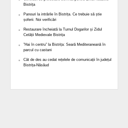
Bistrița
Panouri la intrările în Bistrița. Ce trebuie să știe
șoferii. Noi verificări
Restaurare încheiată la Turnul Dogarilor și Zidul
Cetății Medievale Bistrița
”Hai în centru” la Bistrița: Seară Mediteraneană în
parcul cu castani
Cât de des au cedat rețelele de comunicații în județul
Bistrița-Năsăud