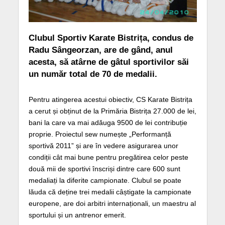
Clubul Sportiv Karate Bistrița, condus de
Radu Sângeorzan, are de gând, anul
acesta, să atârne de gâtul sportivilor săi
un număr total de 70 de medalii.
Pentru atingerea acestui obiectiv, CS Karate Bistrița
a cerut și obținut de la Primăria Bistrița 27.000 de lei,
bani la care va mai adăuga 9500 de lei contribuție
proprie. Proiectul sew numește „Performanță
sportivă 2011” și are în vedere asigurarea unor
condiții cât mai bune pentru pregătirea celor peste
două mii de sportivi înscriși dintre care 600 sunt
medaliați la diferite campionate. Clubul se poate
lăuda că deține trei medalii câștigate la campionate
europene, are doi arbitri internaționali, un maestru al
sportului și un antrenor emerit.