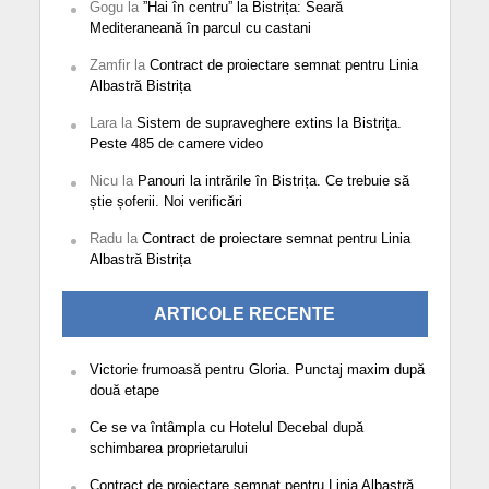
Gogu
la
”Hai în centru” la Bistrița: Seară
Mediteraneană în parcul cu castani
Zamfir
la
Contract de proiectare semnat pentru Linia
Albastră Bistrița
Lara
la
Sistem de supraveghere extins la Bistrița.
Peste 485 de camere video
Nicu
la
Panouri la intrările în Bistrița. Ce trebuie să
știe șoferii. Noi verificări
Radu
la
Contract de proiectare semnat pentru Linia
Albastră Bistrița
ARTICOLE RECENTE
Victorie frumoasă pentru Gloria. Punctaj maxim după
două etape
Ce se va întâmpla cu Hotelul Decebal după
schimbarea proprietarului
Contract de proiectare semnat pentru Linia Albastră