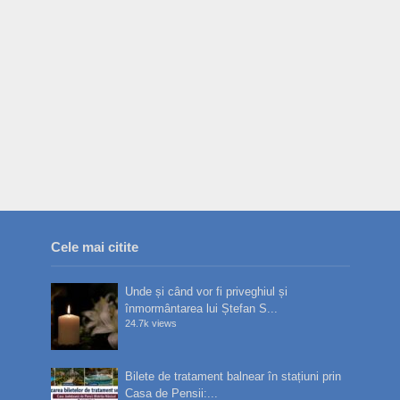
Cele mai citite
Unde și când vor fi priveghiul și
înmormântarea lui Ștefan S...
24.7k views
Bilete de tratament balnear în stațiuni prin
Casa de Pensii:...