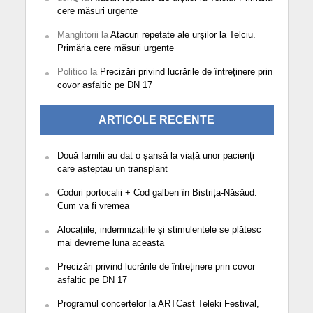
cere măsuri urgente
Manglitorii
la
Atacuri repetate ale urșilor la Telciu.
Primăria cere măsuri urgente
Politico
la
Precizări privind lucrările de întreținere prin
covor asfaltic pe DN 17
ARTICOLE RECENTE
Două familii au dat o șansă la viață unor pacienți
care așteptau un transplant
Coduri portocalii + Cod galben în Bistrița-Năsăud.
Cum va fi vremea
Alocațiile, indemnizațiile și stimulentele se plătesc
mai devreme luna aceasta
Precizări privind lucrările de întreținere prin covor
asfaltic pe DN 17
Programul concertelor la ARTCast Teleki Festival,