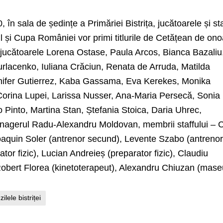
, în sala de ședințe a Primăriei Bistrița, jucătoarele și sta
l și Cupa României vor primi titlurile de Cetățean de on
: jucătoarele Lorena Ostase, Paula Arcos, Bianca Bazaliu
rlacenko, Iuliana Crăciun, Renata de Arruda, Matilda
nnifer Gutierrez, Kaba Gassama, Eva Kerekes, Monika
 Corina Lupei, Larissa Nusser, Ana-Maria Persecă, Sonia
 Pinto, Martina Stan, Ștefania Stoica, Daria Uhrec,
agerul Radu-Alexandru Moldovan, membrii staffului – C
 Joaquin Soler (antrenor secund), Levente Szabo (antreno
rator fizic), Lucian Andreieș (preparator fizic), Claudiu
obert Florea (kinetoterapeut), Alexandru Chiuzan (mase
zilele bistriței