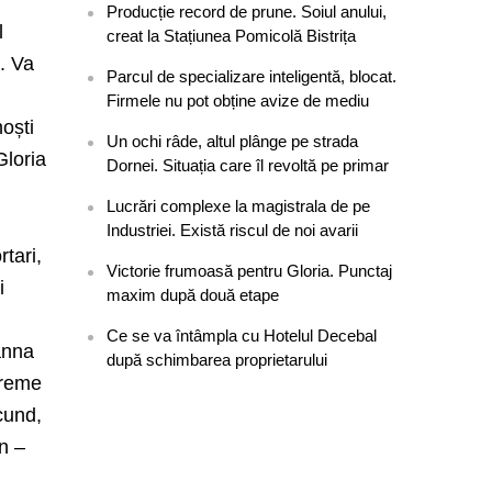
Producție record de prune. Soiul anului,
l
creat la Stațiunea Pomicolă Bistrița
ă. Va
Parcul de specializare inteligentă, blocat.
Firmele nu pot obține avize de mediu
oști
Un ochi râde, altul plânge pe strada
Gloria
Dornei. Situația care îl revoltă pe primar
Lucrări complexe la magistrala de pe
Industriei. Există riscul de noi avarii
tari,
Victorie frumoasă pentru Gloria. Punctaj
i
maxim după două etape
Ce se va întâmpla cu Hotelul Decebal
anna
după schimbarea proprietarului
treme
cund,
n –