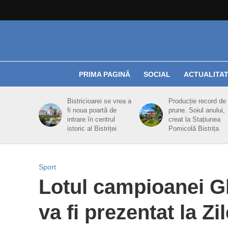
PRIMA PAGINĂ
SOCIAL
ACTUALITA
Bistricioarei se vrea a
Producție record de
fi noua poartă de
prune. Soiul anului,
intrare în centrul
creat la Stațiunea
istoric al Bistriței
Pomicolă Bistrița
Sport
Lotul campioanei Gl
va fi prezentat la Zil