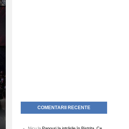
COMENTARII RECENTE
Nicu
la
Panouri la intrările în Bistrița. Ce