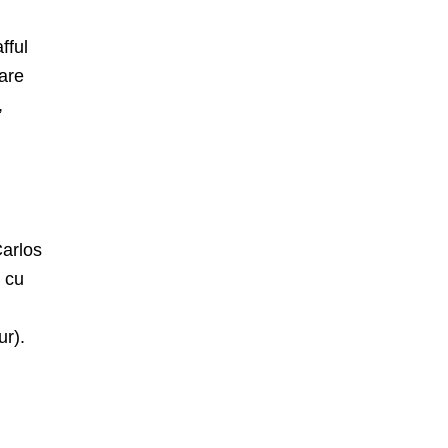
fful
oare
,
arlos
r cu
ur).