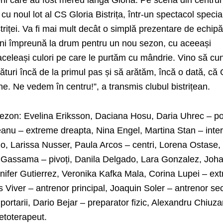
erii care au fost mereu lângă Gloria. Pe scena din centrul
 cu noul lot al CS Gloria Bistrița, într-un spectacol specia
striței. Va fi mai mult decât o simplă prezentare de echip
rni împreună la drum pentru un nou sezon, cu aceeași
aceleași culori pe care le purtăm cu mândrie. Vino să cun
alături încă de la primul pas și să arătăm, încă o dată, că 
ne. Ne vedem în centru!”, a transmis clubul bistrițean.
l sezon: Evelina Eriksson, Daciana Hosu, Daria Uhrec – por
eanu – extreme dreapta, Nina Engel, Martina Stan – inter
, Larissa Nusser, Paula Arcos – centri, Lorena Ostase,
 Gassama – pivoți, Danila Delgado, Lara Gonzalez, Joh
nnifer Gutierrez, Veronika Kafka Mala, Corina Lupei – ex
os Viver – antrenor principal, Joaquin Soler – antrenor se
ortarii, Dario Bejar – preparator fizic, Alexandru Chiuza
etoterapeut.