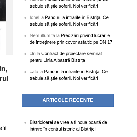
trebuie să știe șoferii. Noi verificări
Ionel
la
Panouri la intrările în Bistrița. Ce
trebuie să știe șoferii. Noi verificări
Nemultumita
la
Precizări privind lucrările
de întreținere prin covor asfaltic pe DN 17
cln
la
Contract de proiectare semnat
pentru Linia Albastră Bistrița
in,
cata
la
Panouri la intrările în Bistrița. Ce
rul
trebuie să știe șoferii. Noi verificări
ARTICOLE RECENTE
Bistricioarei se vrea a fi noua poartă de
 îi
intrare în centrul istoric al Bistriței