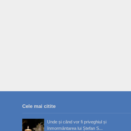
Cele mai citite
Unde și când vor fi priveghiul și
înmormântarea lui Ștefan S...