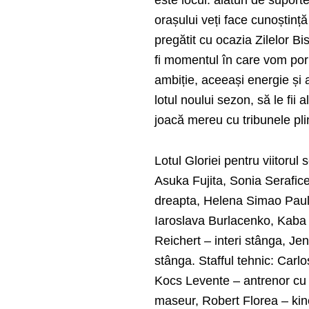
este locul: alături de suport
orașului veți face cunoștință
pregătit cu ocazia Zilelor Bi
fi momentul în care vom po
ambiție, aceeași energie și 
lotul noului sezon, să le fii 
joacă mereu cu tribunele pli
Lotul Gloriei pentru viitoru
Asuka Fujita, Sonia Serafic
dreapta, Helena Simao Paulo
Iaroslava Burlacenko, Kaba
Reichert – interi stânga, Je
stânga. Stafful tehnic: Carl
Kocs Levente – antrenor cu p
maseur, Robert Florea – kin