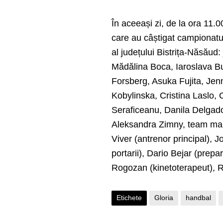
În aceeași zi, de la ora 11.00
care au câștigat campionatu
al județului Bistrița-Năsăud
Mădălina Boca, Iaroslava Bu
Forsberg, Asuka Fujita, Je
Kobylinska, Cristina Laslo,
Seraficeanu, Danila Delgado
Aleksandra Zimny, team man
Viver (antrenor principal),
portarii), Dario Bejar (prepa
Rogozan (kinetoterapeut), R
Etichete
Gloria
handbal