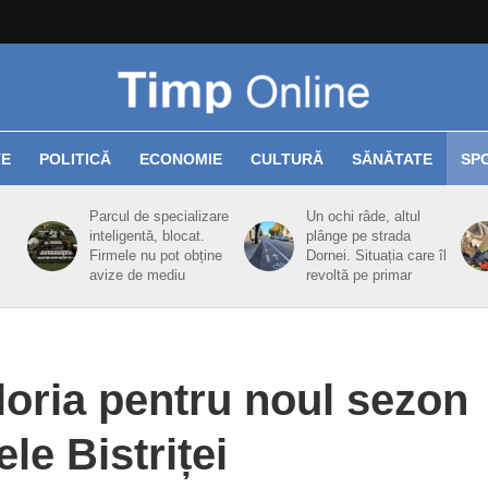
TE
POLITICĂ
ECONOMIE
CULTURĂ
SĂNĂTATE
SP
Parcul de specializare
Un ochi râde, altul
inteligentă, blocat.
plânge pe strada
Firmele nu pot obține
Dornei. Situația care îl
avize de mediu
revoltă pe primar
oria pentru noul sezon
ele Bistriței