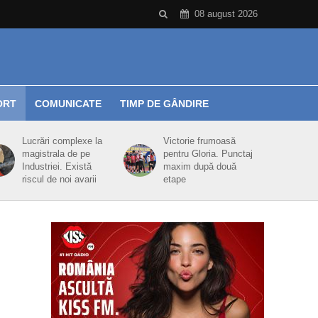
08 august 2026
ORT
COMUNICATE
TIMP DE GÂNDIRE
Lucrări complexe la
Victorie frumoasă
magistrala de pe
pentru Gloria. Punctaj
Industriei. Există
maxim după două
riscul de noi avarii
etape