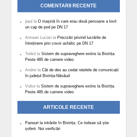
COMENTARII RECENTE
paul
la
O mașină în care erau două persoane a lovit
un cap de pod pe DN 17
Armean Lucian
la
Precizări privind lucrările de
întreținere prin covor asfaltic pe DN 17
Totikő
la
Sistem de supraveghere extins la Bistrița.
Peste 485 de camere video
Andrei
la
Cât de des au cedat rețelele de comunicații
în județul Bistrița-Năsăud
Vultur
la
Sistem de supraveghere extins la Bistrița.
Peste 485 de camere video
ARTICOLE RECENTE
Panouri la intrările în Bistrița. Ce trebuie să știe
șoferii. Noi verificări