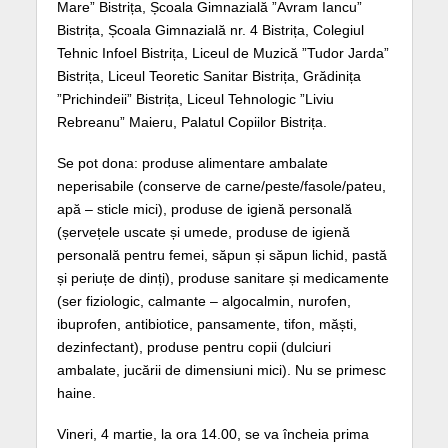
Mare” Bistrița, Școala Gimnazială ”Avram Iancu”
Bistrița, Școala Gimnazială nr. 4 Bistrița, Colegiul
Tehnic Infoel Bistrița, Liceul de Muzică ”Tudor Jarda”
Bistrița, Liceul Teoretic Sanitar Bistrița, Grădinița
”Prichindeii” Bistrița, Liceul Tehnologic ”Liviu
Rebreanu” Maieru, Palatul Copiilor Bistrița.
Se pot dona: produse alimentare ambalate
neperisabile (conserve de carne/peste/fasole/pateu,
apă – sticle mici), produse de igienă personală
(șervețele uscate și umede, produse de igienă
personală pentru femei, săpun și săpun lichid, pastă
și periuțe de dinți), produse sanitare și medicamente
(ser fiziologic, calmante – algocalmin, nurofen,
ibuprofen, antibiotice, pansamente, tifon, măști,
dezinfectant), produse pentru copii (dulciuri
ambalate, jucării de dimensiuni mici). Nu se primesc
haine.
Vineri, 4 martie, la ora 14.00, se va încheia prima