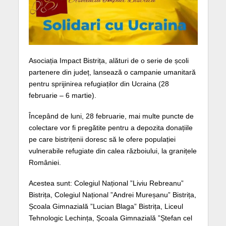
Asociația Impact Bistrița, alături de o serie de școli
partenere din județ, lansează o campanie umanitară
pentru sprijinirea refugiaților din Ucraina (28
februarie – 6 martie).
Începând de luni, 28 februarie, mai multe puncte de
colectare vor fi pregătite pentru a depozita donațiile
pe care bistrițenii doresc să le ofere populației
vulnerabile refugiate din calea războiului, la granițele
României.
Acestea sunt: Colegiul Național ”Liviu Rebreanu”
Bistrița, Colegiul Național ”Andrei Mureșanu” Bistrița,
Școala Gimnazială ”Lucian Blaga” Bistrița, Liceul
Tehnologic Lechința, Școala Gimnazială ”Ștefan cel