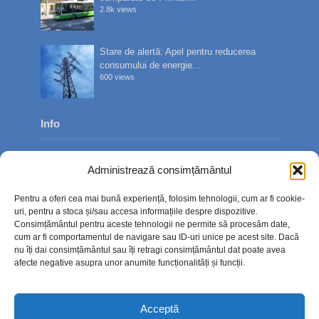
2.8k views
Stare de alertă: Apel pentru reducerea
consumului de energie...
600 views
Info
Despre noi
Administrează consimțământul
Publicitate
Pentru a oferi cea mai bună experiență, folosim tehnologii, cum ar fi cookie-
Contact
uri, pentru a stoca și/sau accesa informațiile despre dispozitive.
Consimțământul pentru aceste tehnologii ne permite să procesăm date,
Politica de confidențialitate
cum ar fi comportamentul de navigare sau ID-uri unice pe acest site. Dacă
nu îți dai consimțământul sau îți retragi consimțământul dat poate avea
Politică cookie-uri (UE)
afecte negative asupra unor anumite funcționalități și funcții.
Acceptă