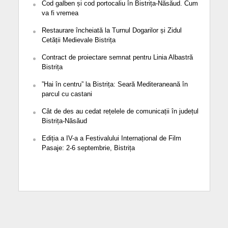
Cod galben și cod portocaliu în Bistrița-Năsăud. Cum
va fi vremea
Restaurare încheiată la Turnul Dogarilor și Zidul
Cetății Medievale Bistrița
Contract de proiectare semnat pentru Linia Albastră
Bistrița
”Hai în centru” la Bistrița: Seară Mediteraneană în
parcul cu castani
Cât de des au cedat rețelele de comunicații în județul
Bistrița-Năsăud
Ediția a IV-a a Festivalului Internațional de Film
Pasaje: 2-6 septembrie, Bistrița