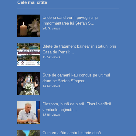
Cele mai citite
Unde și când vor fi priveghiul și
înmormântarea lui Ștefan S...
24.7k views
Bilete de tratament balnear în stațiuni prin
Casa de Pensii:...
15.5k views
Sute de oameni l-au condus pe ultimul
drum pe Ștefan Sîngeor...
14.6k views
Diaspora, bună de plată. Fiscul verifică
veniturile obținute...
13.9k views
Cum va arăta centrul istoric după