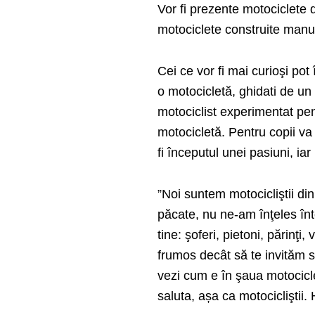
Vor fi prezente motociclete d
motociclete construite manu
Cei ce vor fi mai curioşi po
o motocicletă, ghidati de un
motociclist experimentat pen
motocicletă.
Pentru copii va 
fi începutul unei pasiuni, ia
”Noi suntem motocicliştii di
păcate, nu ne-am înţeles în
tine: şoferi, pietoni, părinţi
frumos decât să te invităm 
vezi cum e în şaua motociclet
saluta, așa ca motocicliştii. 