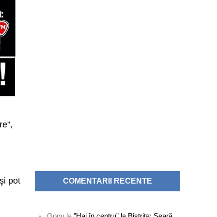
re”,
şi pot
COMENTARII RECENTE
Gogu
la
”Hai în centru” la Bistrița: Seară