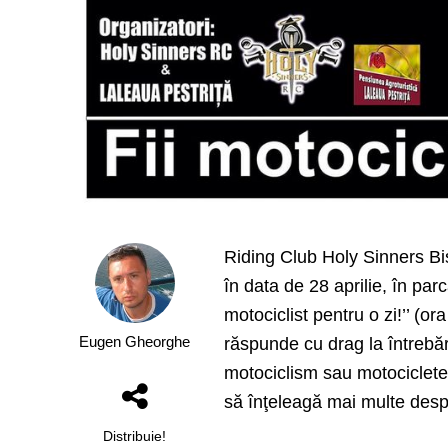
Riding Club Holy Sinners Bist
în data de 28 aprilie, în par
motociclist pentru o zi!’’ (or
Eugen Gheorghe
răspunde cu drag la întrebăril
motociclism sau motociclet
să înţeleagă mai multe des
Distribuie!