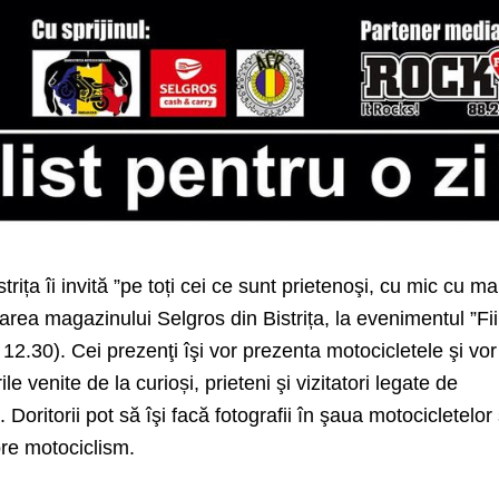
rița îi invită ”pe toți cei ce sunt prietenoşi, cu mic cu ma
carea magazinului Selgros din Bistrița, la evenimentul ”Fii
a 12.30). Cei
prezenţi îşi vor prezenta motocicletele şi vor
e venite de la curioși, prieteni şi vizitatori legate de
e.
Doritorii pot să îşi facă fotografii în şaua motocicletelor 
pre motociclism.