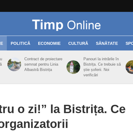
TE
POLITICĂ
ECONOMIE
CULTURĂ
SĂNĂTATE
SP
cu
Contract de proiectare
Panouri la intrările în
ă
semnat pentru Linia
Bistrița. Ce trebuie să
Albastră Bistrița
știe șoferii. Noi
verificări
ru o zi!” la Bistrița. Ce
organizatorii