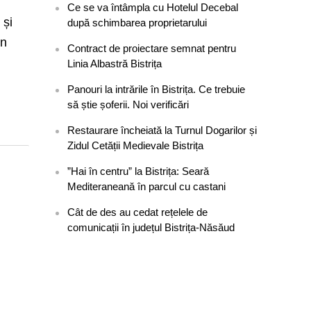
Ce se va întâmpla cu Hotelul Decebal
 și
după schimbarea proprietarului
un
Contract de proiectare semnat pentru
Linia Albastră Bistrița
Panouri la intrările în Bistrița. Ce trebuie
să știe șoferii. Noi verificări
Restaurare încheiată la Turnul Dogarilor și
Zidul Cetății Medievale Bistrița
”Hai în centru” la Bistrița: Seară
Mediteraneană în parcul cu castani
Cât de des au cedat rețelele de
comunicații în județul Bistrița-Năsăud