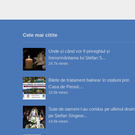
Cele mai citite
Unde și când vor fi priveghiul și
înmormântarea lui Ștefan S...
24.7k views
Bilete de tratament balnear în stațiuni prin
Casa de Pensii:...
15.6k views
Sute de oameni l-au condus pe ultimul drum
pe Ștefan Sîngeor...
14.6k views