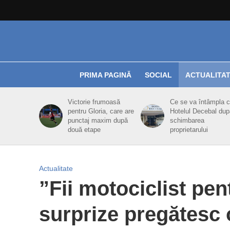
PRIMA PAGINĂ
SOCIAL
ACTUALITA
Victorie frumoasă
Ce se va întâmpla 
pentru Gloria, care are
Hotelul Decebal dup
punctaj maxim după
schimbarea
două etape
proprietarului
Actualitate
”Fii motociclist pent
surprize pregătesc 