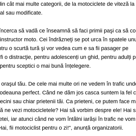
in cât mai multe categorii, de la motociclete de viteză la
al sau modificate.
t încerca să vadă ce înseamnă să faci primii paşi ca să c
 instructor moto.
Cei îndrăzneţi se pot urca în spatele un
tru o scurtă tură şi vor vedea cum e sa fii pasager pe
fi o distracţie, pentru adolescenți un ghid, pentru adulți 
r pentru sceptici o mai bună înțelegere.
n oraşul tău. De cele mai multe ori ne vedem în trafic und
todeauna perfect. Când ne dăm jos casca suntem la fel 
, vecini sau chiar prietenii tăi. Ca prieteni, ce putem face m
să ne vezi motocicletele? Hai să vorbim despre ele! Hai 
ei, iar atunci când ne vom întâlni iarăși în trafic ne vom
Hai, fii motociclist pentru o zi!”, anunță organizatorii.