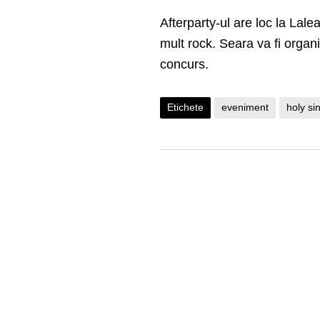
Afterparty-ul are loc la Lale
mult rock. Seara va fi organ
concurs.
Etichete
eveniment
holy si