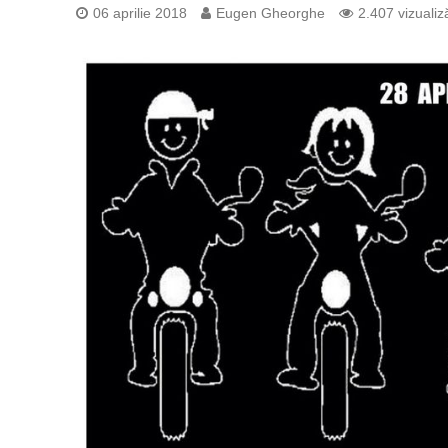
06 aprilie 2018
Eugen Gheorghe
2.407 vizualiză