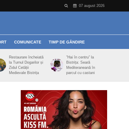
07 august 2026
ORT
COMUNICATE
TIMP DE GÂNDIRE
Restaurare încheiată
”Hai în centru” la
la Turnul Dogarilor și
Bistrița: Seară
Zidul Cetății
Mediteraneană în
Medievale Bistrița
parcul cu castani