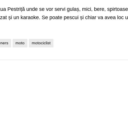
aua Pestriță unde se vor servi gulaș, mici, bere, spirtoase
izat și un karaoke. Se poate pescui și chiar va avea loc 
nners
moto
motociclist