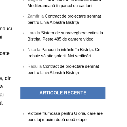
Mediteraneană în parcul cu castani
Zamfir
la
Contract de proiectare semnat
pentru Linia Albastră Bistrița
onduci
Lara
la
Sistem de supraveghere extins la
ui
Bistrița. Peste 485 de camere video
Nicu
la
Panouri la intrările în Bistrița. Ce
poate
trebuie să știe șoferii. Noi verificări
Radu
la
Contract de proiectare semnat
pentru Linia Albastră Bistrița
e, din
ca
ARTICOLE RECENTE
ai
să
Victorie frumoasă pentru Gloria, care are
punctaj maxim după două etape