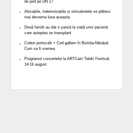
de pod pe DN 17
Alocațiile, indemnizațiile și stimulentele se plătesc
mai devreme luna aceasta
Două familii au dat o șansă la viață unor pacienți
care așteptau un transplant
Coduri portocalii + Cod galben în Bistrița-Năsăud.
Cum va fi vremea
Programul concertelor la ARTCast Teleki Festival,
14-16 august