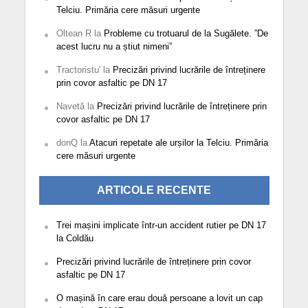
Telciu. Primăria cere măsuri urgente
Oltean R
la
Probleme cu trotuarul de la Sugălete. ”De
acest lucru nu a știut nimeni”
Tractoristu'
la
Precizări privind lucrările de întreținere
prin covor asfaltic pe DN 17
Navetă
la
Precizări privind lucrările de întreținere prin
covor asfaltic pe DN 17
donQ
la
Atacuri repetate ale urșilor la Telciu. Primăria
cere măsuri urgente
ARTICOLE RECENTE
Trei mașini implicate într-un accident rutier pe DN 17
la Coldău
Precizări privind lucrările de întreținere prin covor
asfaltic pe DN 17
O mașină în care erau două persoane a lovit un cap