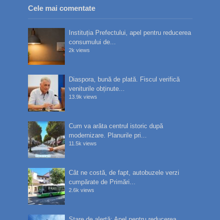
Cele mai comentate
Instituția Prefectului, apel pentru reducerea
consumului de...
2k views
Diaspora, bună de plată. Fiscul verifică
veniturile obținute...
13.9k views
Cum va arăta centrul istoric după
modernizare. Planurile pri...
11.5k views
Cât ne costă, de fapt, autobuzele verzi
cumpărate de Primări...
2.6k views
Stare de alertă: Apel pentru reducerea