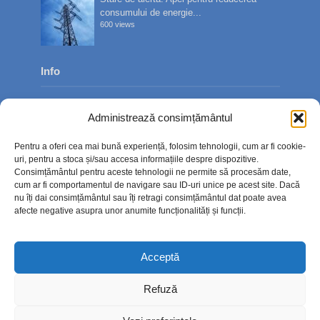
consumului de energie...
600 views
Info
Despre noi
Administrează consimțământul
Publicitate
Pentru a oferi cea mai bună experiență, folosim tehnologii, cum ar fi cookie-
Contact
uri, pentru a stoca și/sau accesa informațiile despre dispozitive.
Consimțământul pentru aceste tehnologii ne permite să procesăm date,
Politica de confidențialitate
cum ar fi comportamentul de navigare sau ID-uri unice pe acest site. Dacă
nu îți dai consimțământul sau îți retragi consimțământul dat poate avea
Politică cookie-uri (UE)
afecte negative asupra unor anumite funcționalități și funcții.
Acceptă
Refuză