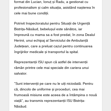
format din Lucian, Ionuț și Radu, a gestionat cu
profesionalism și calm situația, asistând nașterea în
cele mai bune condiții.
Potrivit Inspectoratului pentru Situații de Urgență
Bistrița-Năsăud, bebelușul este sănătos, iar
împreună cu mama sa a fost predat, în zona Dealul
Herinii, unui echipaj al Serviciului de Ambulanță
Județean, care a preluat cazul pentru continuarea
îngrijirilor medicale și transportul la spital.
Reprezentanții ISU spun că astfel de intervenții
rămân printre cele mai speciale din cariera unui
salvator.
”Sunt intervenții pe care nu le uiți niciodată. Pentru
că, dincolo de uniforme și proceduri, cea mai
frumoasă misiune este aceea de a întâmpina o nouă
viață”, au transmis reprezentanții ISU Bistrița-
Năsăud.