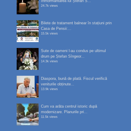
înmormântarea lui Ștefan S...
24.7k views
Bilete de tratament balnear în stațiuni prin
Casa de Pensii:...
15.5k views
Sute de oameni l-au condus pe ultimul
drum pe Ștefan Sîngeor...
14.3k views
Diaspora, bună de plată. Fiscul verifică
veniturile obținute...
13.9k views
Cum va arăta centrul istoric după
modernizare. Planurile pri...
11.5k views