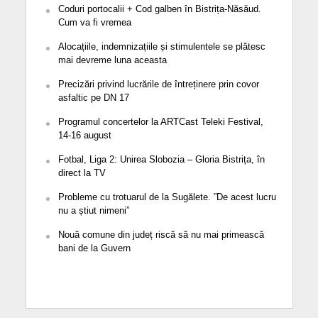
Coduri portocalii + Cod galben în Bistrița-Năsăud.
Cum va fi vremea
Alocațiile, indemnizațiile și stimulentele se plătesc
mai devreme luna aceasta
Precizări privind lucrările de întreținere prin covor
asfaltic pe DN 17
Programul concertelor la ARTCast Teleki Festival,
14-16 august
Fotbal, Liga 2: Unirea Slobozia – Gloria Bistrița, în
direct la TV
Probleme cu trotuarul de la Sugălete. ”De acest lucru
nu a știut nimeni”
Nouă comune din județ riscă să nu mai primească
bani de la Guvern