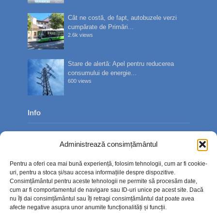
Cât ne costă, de fapt, autobuzele verzi
cumpărate de Primări...
2.6k views
Stare de alertă: Apel pentru reducerea
consumului de energie...
600 views
Info
Despre noi
Administrează consimțământul
Publicitate
Pentru a oferi cea mai bună experiență, folosim tehnologii, cum ar fi cookie-
Contact
uri, pentru a stoca și/sau accesa informațiile despre dispozitive.
Consimțământul pentru aceste tehnologii ne permite să procesăm date,
Politica de confidențialitate
cum ar fi comportamentul de navigare sau ID-uri unice pe acest site. Dacă
nu îți dai consimțământul sau îți retragi consimțământul dat poate avea
Politică cookie-uri (UE)
afecte negative asupra unor anumite funcționalități și funcții.