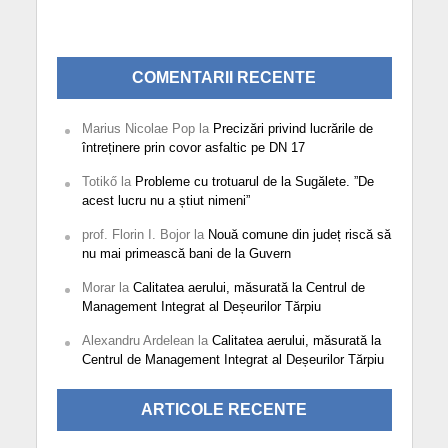
COMENTARII RECENTE
Marius Nicolae Pop
la
Precizări privind lucrările de
întreținere prin covor asfaltic pe DN 17
Totikő
la
Probleme cu trotuarul de la Sugălete. ”De
acest lucru nu a știut nimeni”
prof. Florin I. Bojor
la
Nouă comune din județ riscă să
nu mai primească bani de la Guvern
Morar
la
Calitatea aerului, măsurată la Centrul de
Management Integrat al Deșeurilor Tărpiu
Alexandru Ardelean
la
Calitatea aerului, măsurată la
Centrul de Management Integrat al Deșeurilor Tărpiu
ARTICOLE RECENTE