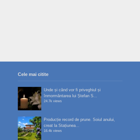
Cele mai citite
Unde și când vor fi priveghiul și
înmormântarea lui Ștefan S...
24.7k views
Producție record de prune. Soiul anului,
creat la Stațiunea...
16.4k views