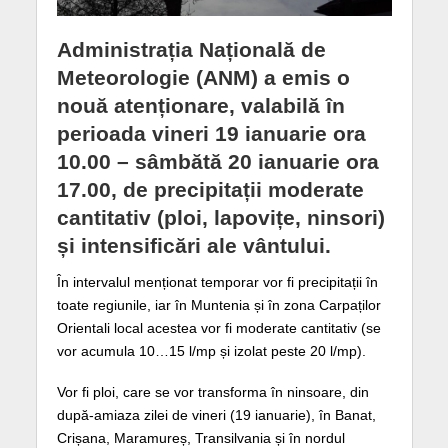
Administrația Națională de
Meteorologie (ANM) a emis o
nouă atenționare, valabilă în
perioada
vineri 19 ianuarie ora
10
.00 – sâmbătă 20 ianuarie ora
17.00, de
precipitații moderate
cantitativ (ploi, lapovițe, ninsori)
și intensificări ale vântului
.
În intervalul menționat temporar vor fi precipitații în
toate regiunile, iar în Muntenia și în zona Carpaților
Orientali local acestea vor fi moderate cantitativ (se
vor acumula 10…15 l/mp și izolat peste 20 l/mp).
Vor fi ploi, care se vor transforma în ninsoare, din
după-amiaza zilei de vineri (19 ianuarie), în Banat,
Crișana, Maramureș, Transilvania și în nordul