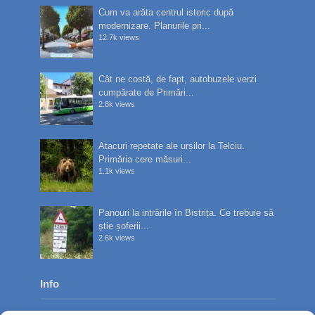
Cum va arăta centrul istoric după
modernizare. Planurile pri...
12.7k views
Cât ne costă, de fapt, autobuzele verzi
cumpărate de Primări...
2.8k views
Atacuri repetate ale urșilor la Telciu.
Primăria cere măsuri...
1.1k views
Panouri la intrările în Bistrița. Ce trebuie să
știe șoferii...
2.6k views
Info