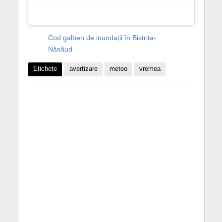
Cod galben de inundații în Bistrița-
Năsăud
Etichete
avertizare
meteo
vremea