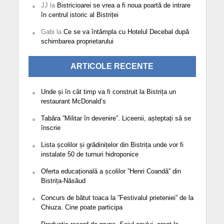
JJ
la
Bistricioarei se vrea a fi noua poartă de intrare
în centrul istoric al Bistriței
Gabi
la
Ce se va întâmpla cu Hotelul Decebal după
schimbarea proprietarului
ARTICOLE RECENTE
Unde și în cât timp va fi construit la Bistrița un
restaurant McDonald’s
Tabăra ”Militar în devenire”. Liceenii, așteptați să se
înscrie
Lista școlilor și grădinițelor din Bistrița unde vor fi
instalate 50 de turnuri hidroponice
Oferta educațională a școlilor ”Henri Coandă” din
Bistrița-Năsăud
Concurs de bătut toaca la ”Festivalul prieteniei” de la
Chiuza. Cine poate participa