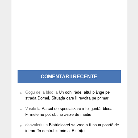
COMENTARII RECENTE
Gogu de la bloc
la
Un ochi râde, altul plânge pe
strada Dornei. Situația care îl revoltă pe primar
Vasile
la
Parcul de specializare inteligentă, blocat.
Firmele nu pot obține avize de mediu
danvaleriu
la
Bistricioarei se vrea a fi noua poartă de
intrare în centrul istoric al Bistriței