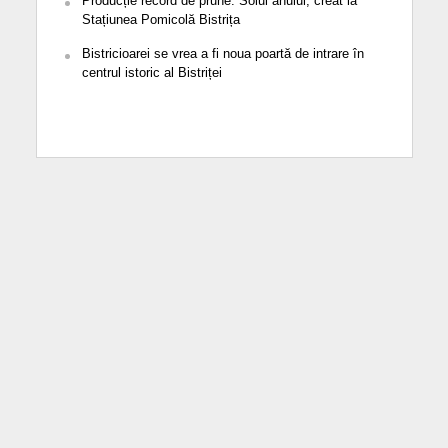
Producție record de prune. Soiul anului, creat la
Stațiunea Pomicolă Bistrița
Bistricioarei se vrea a fi noua poartă de intrare în
centrul istoric al Bistriței