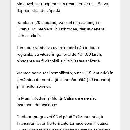
Moldovei, iar noaptea și în restul teritoriului. Se va
depune strat de zăpadă.
Sâmbătă (20 ianuarie) va continua să ningă în
Oltenia, Muntenia și în Dobrogea, dar în general
slab cantitativ.
Temporar vântul va avea intensificări în toate
regiunile, cu viteze în general de 40…50 km/h,
ninsoarea va fi viscolită și vizibilitatea scăzută.
Vremea se va răci semnificativ, vineri (19 ianuarie) în
jumătatea de nord a țării, iar sâmbătă (20 ianuarie)
și în restul zonelor.
În Munții Rodnei și Munții Călimani este risc
însemnat de avalanșe.
Conform prognozei ANM până în 28 ianuarie, în
Transilvania vor fi alternanțe termice semnificative.
După încălzirea de zilele acestea vremea se va răci,