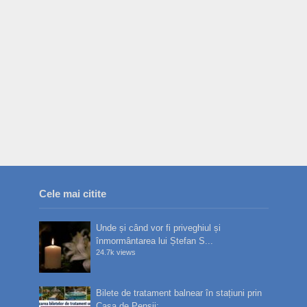
Cele mai citite
Unde și când vor fi priveghiul și
înmormântarea lui Ștefan S...
24.7k views
Bilete de tratament balnear în stațiuni prin
Casa de Pensii:...