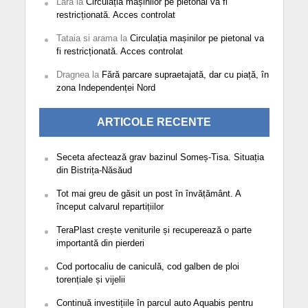
Lara
la
Circulația mașinilor pe pietonal va fi
restricționată. Acces controlat
Tataia si arama
la
Circulația mașinilor pe pietonal va
fi restricționată. Acces controlat
Dragnea
la
Fără parcare supraetajată, dar cu piață, în
zona Independenței Nord
ARTICOLE RECENTE
Seceta afectează grav bazinul Someș-Tisa. Situația
din Bistrița-Năsăud
Tot mai greu de găsit un post în învățământ. A
început calvarul repartițiilor
TeraPlast crește veniturile și recuperează o parte
importantă din pierderi
Cod portocaliu de caniculă, cod galben de ploi
torențiale și vijelii
Continuă investițiile în parcul auto Aquabis pentru