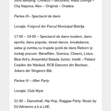
Juriu Bboying: Chinezu – Bucuresti; Radu Domşa –
Cluj Napoca; Alex – Original – Oradea.
Partea III– Spectacol de dans
Locaţie: Foişorul din Parcul Municipal Bistriţa
17:00 – 19:00 – Spectacol de dans modern, dans
sportiv, dans popular, street dance, breakdance,
salsa şi zumba cu trupele şcolii de dans Reborn şi
invitaţi precum: BeneRitm, Scenica, Cheers, Lotus,
Blue Ant’s, Ansamblul Balada Junior, Inedit – Palatul
Copiilor din Năsăud, RCB Dancers din Beclean,
Jokers din Sîngeorz-Băi.
Partea IV – After Party
Locaţie: Club Myst
21:00 – Dancehall, Hip Hop, Raggae Party. Music by
DJ Adrianno a.k.a LAE.