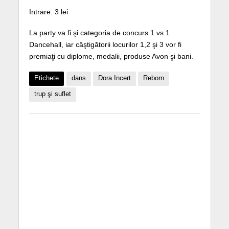
Intrare: 3 lei
La party va fi şi categoria de concurs 1 vs 1
Dancehall, iar câştigătorii locurilor 1,2 şi 3 vor fi
premiaţi cu diplome, medalii, produse Avon şi bani.
Etichete
dans
Dora Incert
Reborn
trup şi suflet