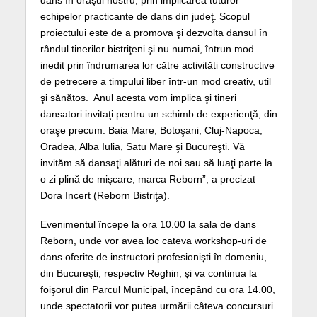
dans în oraşul nostru, prin implicarea tuturor
echipelor practicante de dans din judeţ. Scopul
proiectului este de a promova şi dezvolta dansul în
rândul tinerilor bistriţeni şi nu numai, întrun mod
inedit prin îndrumarea lor către activităti constructive
de petrecere a timpului liber într-un mod creativ, util
şi sănătos. Anul acesta vom implica şi tineri
dansatori invitaţi pentru un schimb de experienţă, din
oraşe precum: Baia Mare, Botoşani, Cluj-Napoca,
Oradea, Alba Iulia, Satu Mare şi Bucureşti. Vă
invităm să dansaţi alături de noi sau să luaţi parte la
o zi plină de mişcare, marca Reborn”, a precizat
Dora Incert (Reborn Bistriţa).
Evenimentul începe la ora 10.00 la sala de dans
Reborn, unde vor avea loc cateva workshop-uri de
dans oferite de instructori profesionişti în domeniu,
din Bucureşti, respectiv Reghin, şi va continua la
foişorul din Parcul Municipal, începând cu ora 14.00,
unde spectatorii vor putea urmării câteva concursuri