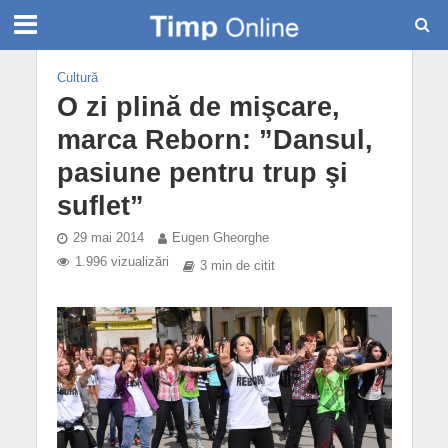
Cultură
O zi plină de mişcare,
marca Reborn: ”Dansul,
pasiune pentru trup şi
suflet”
29 mai 2014
Eugen Gheorghe
1.996 vizualizări
3 min de citit