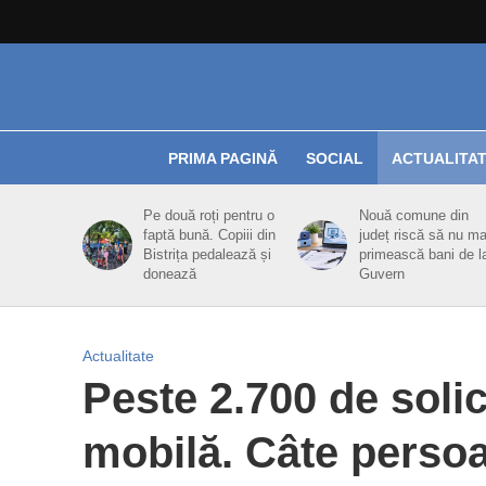
PRIMA PAGINĂ
SOCIAL
ACTUALITA
Pe două roți pentru o
Nouă comune din
faptă bună. Copiii din
județ riscă să nu ma
Bistrița pedalează și
primească bani de l
donează
Guvern
Actualitate
Peste 2.700 de solic
mobilă. Câte persoa