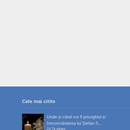
Cele mai citite
Unde și când vor fi priveghiul și
înmormântarea lui Ștefan S...
24.7k views