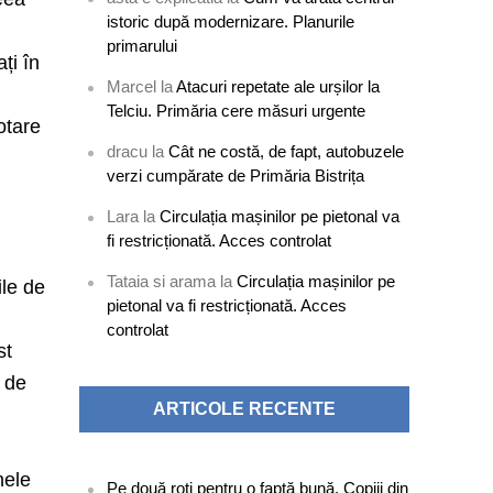
istoric după modernizare. Planurile
primarului
ți în
Marcel
la
Atacuri repetate ale urșilor la
Telciu. Primăria cere măsuri urgente
otare
dracu
la
Cât ne costă, de fapt, autobuzele
verzi cumpărate de Primăria Bistrița
Lara
la
Circulația mașinilor pe pietonal va
fi restricționată. Acces controlat
Tataia si arama
la
Circulația mașinilor pe
ile de
pietonal va fi restricționată. Acces
controlat
st
e de
ARTICOLE RECENTE
nele
Pe două roți pentru o faptă bună. Copiii din