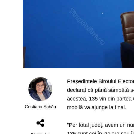
Președintele Biroului Elector
declarat că până sâmbătă s-a
acestea, 135 vin din partea 
Cristiana Sabău
mobilă va ajunge la final.
”Per total județ, avem un nu
135 sunt cei în izolare sau 