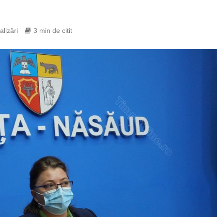
alizări
3 min de citit