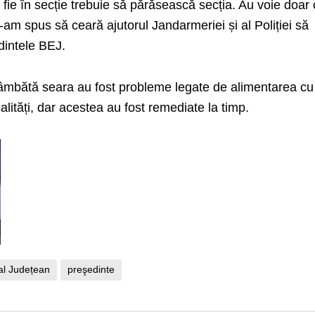
 fie în secție trebuie să părăsească secția. Au voie doar 
-am spus să ceară ajutorul Jandarmeriei și al Poliției să
dintele BEJ.
 sâmbătă seara au fost probleme legate de alimentarea cu
alități, dar acestea au fost remediate la timp.
ral Județean
preşedinte