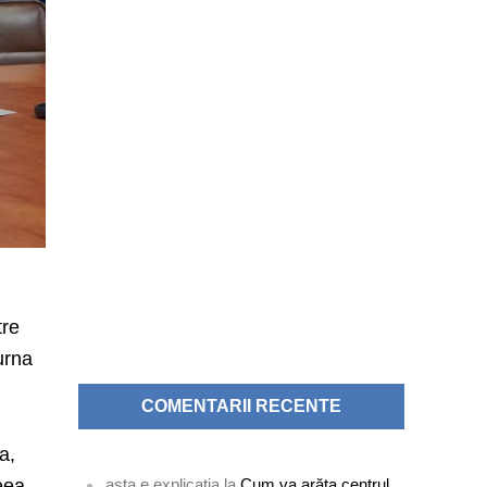
tre
urna
COMENTARII RECENTE
a,
asta e explicatia
la
Cum va arăta centrul
ceea