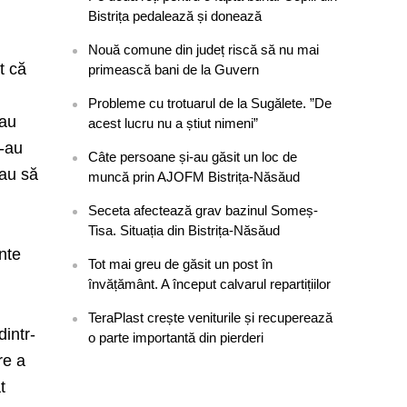
Bistrița pedalează și donează
Nouă comune din județ riscă să nu mai
t că
primească bani de la Guvern
Probleme cu trotuarul de la Sugălete. ”De
tau
acest lucru nu a știut nimeni”
i-au
Câte persoane și-au găsit un loc de
eau să
muncă prin AJOFM Bistrița-Năsăud
Seceta afectează grav bazinul Someș-
Tisa. Situația din Bistrița-Năsăud
nte
Tot mai greu de găsit un post în
învățământ. A început calvarul repartițiilor
TeraPlast crește veniturile și recuperează
dintr-
o parte importantă din pierderi
re a
t