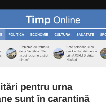
TE
POLITICĂ
ECONOMIE
CULTURĂ
SĂNĂTATE
SP
Probleme cu trotuarul
Câte persoane și-au
i
de la Sugălete. ”De
găsit un loc de muncă
a
acest lucru nu a știut
prin AJOFM Bistrița-
nimeni”
Năsăud
itări pentru urna
ne sunt în carantină