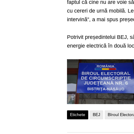
faptul că cine nu are voie să
cu cereri de urnă mobilă. Le
intervină”, a mai spus preșe
Potrivit președintelui BEJ,
energie electrică în două loc
Etichete
BEJ
BIroul Electo