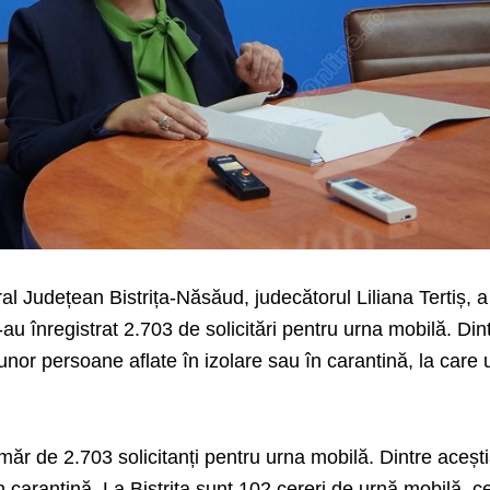
al Județean Bistrița-Năsăud, judecătorul Liliana Tertiș, a
u înregistrat 2.703 de solicitări pentru urna mobilă. Din
unor persoane aflate în izolare sau în carantină, la care 
măr de 2.703 solicitanți pentru urna mobilă. Dintre acești
în carantină. La Bistrița sunt 102 cereri de urnă mobilă, 