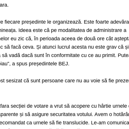
ara.
re fiecare președinte le organizează. Este foarte adevăra
ineața. Ideea este că pe modalitatea de administrare a
inelor eu zic că, în perioada aceea de două ore cât aștep
sc să facă ceva. Și atunci lucrul acesta nu este grav că ș
a să vadă dacă sunt în conformitate cu ce au primit. Put
iau”, a spus președintele BEJ.
st sesizat că sunt persoane care nu au voie să fie preze
 afara secției de votare a vrut să acopere cu hârtie urnele 
sparente și să asigure securitatea votului. Avem o hotărâ
 recomandat ca urnele să fie translucide. Le-am comunica