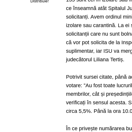
Distribuie!
ce înseamnă atât Spitalul Jud
solicitanți. Avem ordinul mini
izolare sau carantină. La e
solicitanții care nu sunt bol
că vor pot solicita de la In
suplimentar, iar ISU va merg
judecătorul Liliana Tertiș.
Potrivit sursei citate, până 
votare: ”Au fost toate lucru
membrilor, cât și președințiilo
verificați în sensul acesta. 
circa 5,5%. Până la ora 10.0
În ce privește numărarea bul