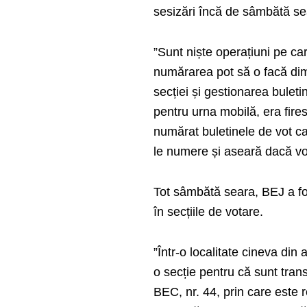
sesizări încă de sâmbătă se
”Sunt niște operațiuni pe ca
numărarea pot să o facă dim
secției și gestionarea bulet
pentru urna mobilă, era fire
numărat buletinele de vot c
le numere și aseară dacă vo
Tot sâmbătă seara, BEJ a fo
în secțiile de votare.
”Într-o localitate cineva din
o secție pentru că sunt tran
BEC, nr. 44, prin care este