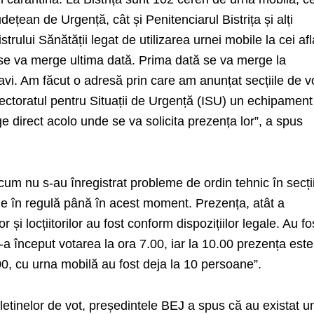
ețean de Urgență, cât și Penitenciarul Bistrița și alți
strului Sănătății legat de utilizarea urnei mobile la cei afla
i se va merge ultima dată. Prima dată se va merge la
navi. Am făcut o adresă prin care am anunțat secțiile de v
spectoratul pentru Situații de Urgență (ISU) un echipament
e direct acolo unde se va solicita prezența lor”, a spus
acum nu s-au înregistrat probleme de ordin tehnic în secți
rile în regulă până în acest moment. Prezența, atât a
r și locțiitorilor au fost conform dispozițiilor legale. Au fo
S-a început votarea la ora 7.00, iar la 10.00 prezența est
0, cu urna mobilă au fost deja la 10 persoane”.
etinelor de vot, președintele BEJ a spus că au existat u