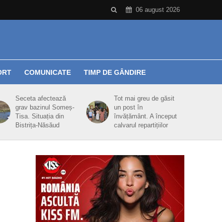
06 august 2026
ORT
COMUNICATE
TIMP DE GÂNDIRE
Seceta afectează
Tot mai greu de găsit
grav bazinul Someș-
un post în
Tisa. Situația din
învățământ. A început
Bistrița-Năsăud
calvarul repartițiilor