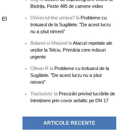
Bistrița. Peste 485 de camere video
Ghiveciul tine umbra?
la
Probleme cu
 El
trotuarul de la Sugălete. ”De acest lucru
nu a știut nimeni”
Balanel si Miaunel
la
Atacuri repetate ale
urșilor la Telciu. Primăria cere măsuri
urgente
Oltean R
la
Probleme cu trotuarul de la
Sugălete. ”De acest lucru nu a știut
nimeni”
Tractoristu'
la
Precizări privind lucrările de
întreținere prin covor asfaltic pe DN 17
ARTICOLE RECENTE