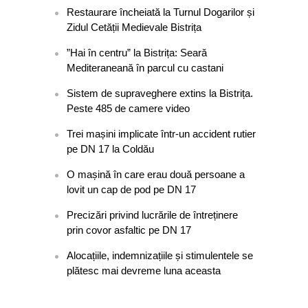
Restaurare încheiată la Turnul Dogarilor și
Zidul Cetății Medievale Bistrița
”Hai în centru” la Bistrița: Seară
Mediteraneană în parcul cu castani
Sistem de supraveghere extins la Bistrița.
Peste 485 de camere video
Trei mașini implicate într-un accident rutier
pe DN 17 la Coldău
O mașină în care erau două persoane a
lovit un cap de pod pe DN 17
Precizări privind lucrările de întreținere
prin covor asfaltic pe DN 17
Alocațiile, indemnizațiile și stimulentele se
plătesc mai devreme luna aceasta