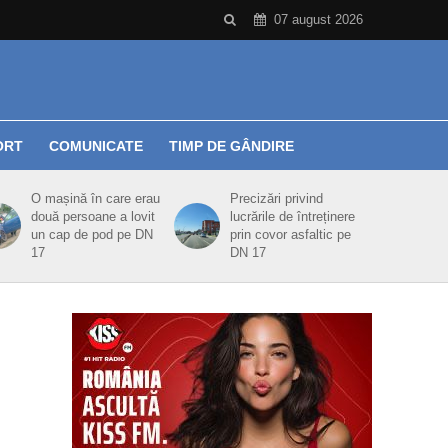
07 august 2026
ORT
COMUNICATE
TIMP DE GÂNDIRE
O mașină în care erau
Precizări privind
două persoane a lovit
lucrările de întreținere
un cap de pod pe DN
prin covor asfaltic pe
17
DN 17