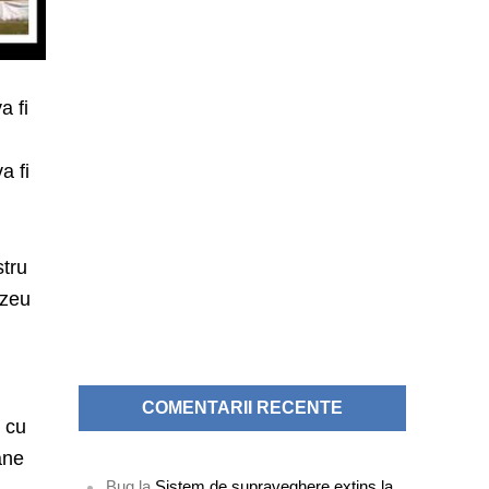
a fi
a fi
stru
ezeu
i
COMENTARII RECENTE
e cu
ane
Bug
la
Sistem de supraveghere extins la