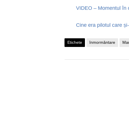
VIDEO – Momentul în ca
Cine era pilotul care și
Etichete
înmormântare
Mar