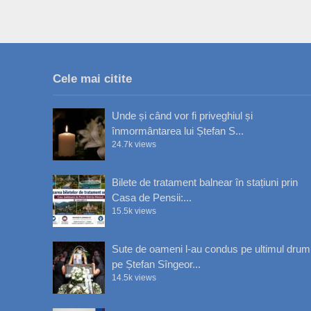
Cele mai citite
Unde și când vor fi priveghiul și
înmormântarea lui Ștefan S...
24.7k views
Bilete de tratament balnear în stațiuni prin
Casa de Pensii:...
15.5k views
Sute de oameni l-au condus pe ultimul drum
pe Ștefan Sîngeor...
14.5k views