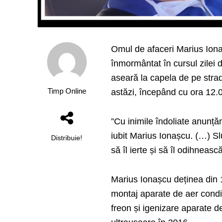
Omul de afaceri Marius Ionașc
înmormântat în cursul zilei d
aseară la capela de pe strad
Timp Online
astăzi, începând cu ora 12.
”Cu inimile îndoliate anunțăm 
iubit Marius Ionașcu. (…) S
Distribuie!
să îl ierte și să îl odihneasc
Marius Ionașcu deținea din 
montaj aparate de aer condiț
freon și igenizare aparate de