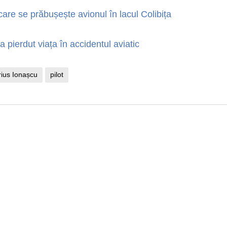
re se prăbușește avionul în lacul Colibița
-a pierdut viața în accidentul aviatic
ius Ionașcu
pilot