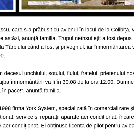
u, care s-a prăbușit cu avionul în lacul de la Colibița, v
e astăzi, anunță familia. Trupul neînsuflețit a fost depus
a Tărpiului când a fost și priveghiul, iar înmormântarea v
00.
decesul unchiului, soțului, fiului, fratelui, prietenului no
lujba înmormântării va fi în 30.08 de la ora 12.00. Dumn
ă în pace!”, anunță familia.
1998 firma York System, specializată în comercializare ș
ionat, service și reparații aparate aer condiționat, încar
 aer condiționat. El obținuse licența de pilot pentru avio