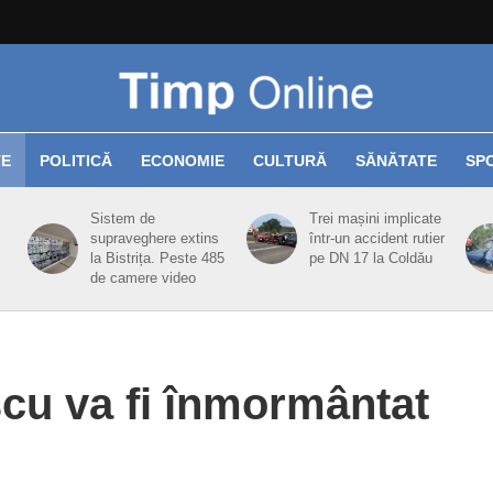
TE
POLITICĂ
ECONOMIE
CULTURĂ
SĂNĂTATE
SP
Sistem de
Trei mașini implicate
supraveghere extins
într-un accident rutier
la Bistrița. Peste 485
pe DN 17 la Coldău
de camere video
șcu va fi înmormântat