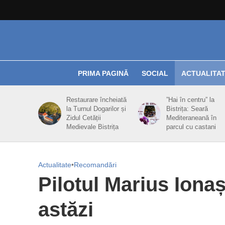
PRIMA PAGINĂ
SOCIAL
ACTUALITA
Restaurare încheiată
”Hai în centru” la
la Turnul Dogarilor și
Bistrița: Seară
Zidul Cetății
Mediteraneană în
Medievale Bistrița
parcul cu castani
Actualitate
•
Recomandări
Pilotul Marius Iona
astăzi