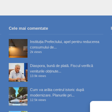
Cele mai comentate
Instituția Prefectului, apel pentru reducerea
consumului de...
2k views
Diaspora, bună de plată. Fiscul verifică
veniturile obținute...
13.9k views
Cum va arăta centrul istoric după
modernizare. Planurile pri...
12.5k views