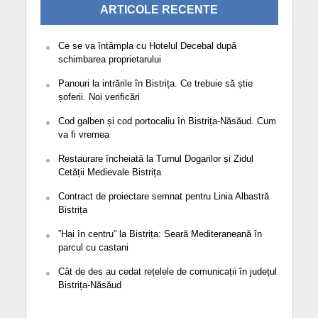
ARTICOLE RECENTE
Ce se va întâmpla cu Hotelul Decebal după
schimbarea proprietarului
Panouri la intrările în Bistrița. Ce trebuie să știe
șoferii. Noi verificări
Cod galben și cod portocaliu în Bistrița-Năsăud. Cum
va fi vremea
Restaurare încheiată la Turnul Dogarilor și Zidul
Cetății Medievale Bistrița
Contract de proiectare semnat pentru Linia Albastră
Bistrița
”Hai în centru” la Bistrița: Seară Mediteraneană în
parcul cu castani
Cât de des au cedat rețelele de comunicații în județul
Bistrița-Năsăud