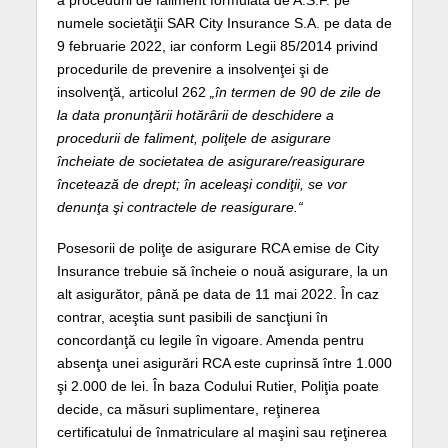
a procedurii de faliment formulată de A.S.F. pe
numele societăţii SAR City Insurance S.A. pe data de
9 februarie 2022, iar conform Legii 85/2014 privind
procedurile de prevenire a insolvenţei şi de
insolvenţă, articolul 262
„în termen de 90 de zile de
la data pronunţării hotărârii de deschidere a
procedurii de faliment, poliţele de asigurare
încheiate de societatea de asigurare/reasigurare
încetează de drept; în aceleaşi condiţii, se vor
denunţa şi contractele de reasigurare.“
Posesorii de poliţe de asigurare RCA emise de City
Insurance trebuie să încheie o nouă asigurare, la un
alt asigurător, până pe data de 11 mai 2022. În caz
contrar, aceştia sunt pasibili de sancţiuni în
concordanţă cu legile în vigoare. Amenda pentru
absenţa unei asigurări RCA este cuprinsă între 1.000
şi 2.000 de lei. În baza Codului Rutier, Poliţia poate
decide, ca măsuri suplimentare, reţinerea
certificatului de înmatriculare al maşini sau reţinerea