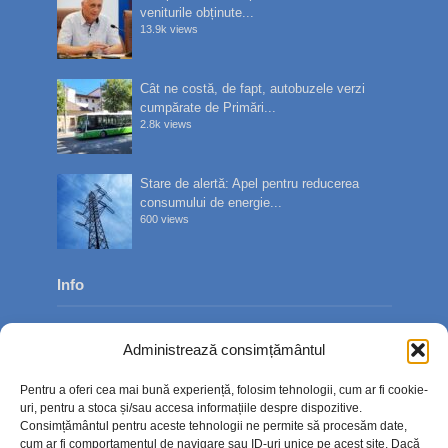
veniturile obținute...
13.9k views
Cât ne costă, de fapt, autobuzele verzi
cumpărate de Primări...
2.8k views
Stare de alertă: Apel pentru reducerea
consumului de energie...
600 views
Info
Despre noi
Administrează consimțământul
Publicitate
Pentru a oferi cea mai bună experiență, folosim tehnologii, cum ar fi cookie-
Contact
uri, pentru a stoca și/sau accesa informațiile despre dispozitive.
Consimțământul pentru aceste tehnologii ne permite să procesăm date,
Politica de confidențialitate
cum ar fi comportamentul de navigare sau ID-uri unice pe acest site. Dacă