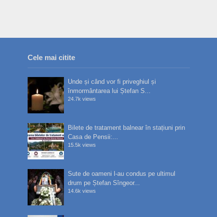
Cele mai citite
Unde și când vor fi priveghiul și
înmormântarea lui Ștefan S...
24.7k views
Bilete de tratament balnear în stațiuni prin
Casa de Pensii:...
15.5k views
Sute de oameni l-au condus pe ultimul
drum pe Ștefan Sîngeor...
14.6k views