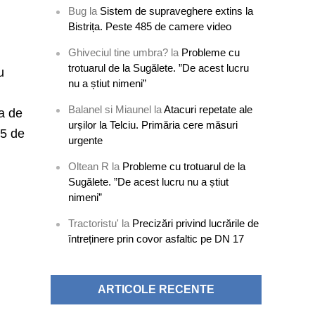
Bug
la
Sistem de supraveghere extins la
Bistrița. Peste 485 de camere video
Ghiveciul tine umbra?
la
Probleme cu
trotuarul de la Sugălete. ”De acest lucru
u
nu a știut nimeni”
Balanel si Miaunel
la
Atacuri repetate ale
ța de
urșilor la Telciu. Primăria cere măsuri
65 de
urgente
Oltean R
la
Probleme cu trotuarul de la
Sugălete. ”De acest lucru nu a știut
nimeni”
Tractoristu'
la
Precizări privind lucrările de
întreținere prin covor asfaltic pe DN 17
ARTICOLE RECENTE