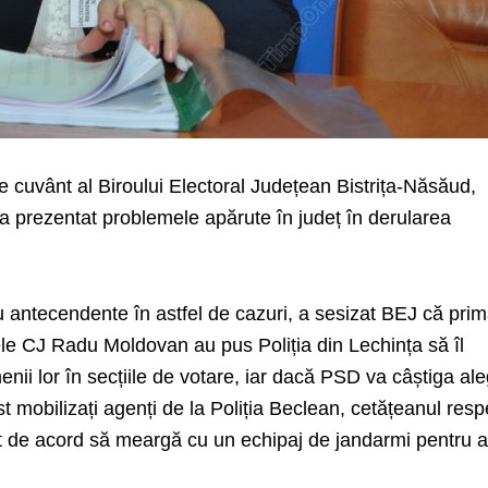
uvânt al Biroului Electoral Județean Bistrița-Năsăud,
a prezentat problemele apărute în județ în derularea
 antecendente în astfel de cazuri, a sesizat BEJ că prim
le CJ Radu Moldovan au pus Poliția din Lechința să îl
enii lor în secțiile de votare, iar dacă PSD va câștiga ale
t mobilizați agenți de la Poliția Beclean, cetățeanul resp
fost de acord să meargă cu un echipaj de jandarmi pentru 