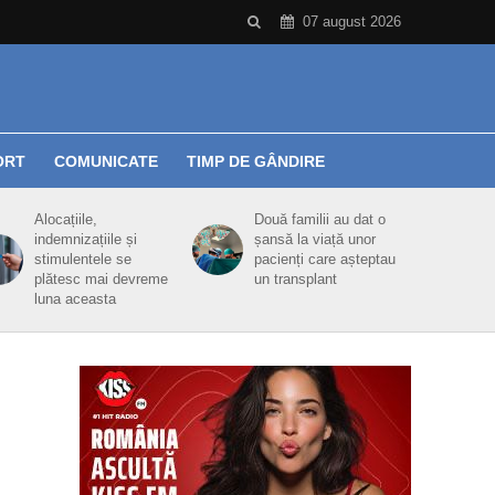
07 august 2026
ORT
COMUNICATE
TIMP DE GÂNDIRE
Alocațiile,
Două familii au dat o
indemnizațiile și
șansă la viață unor
stimulentele se
pacienți care așteptau
plătesc mai devreme
un transplant
luna aceasta