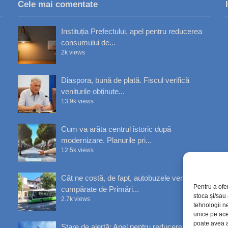
Cele mai comentate
Instituția Prefectului, apel pentru reducerea
consumului de...
2k views
Diaspora, bună de plată. Fiscul verifică
veniturile obținute...
13.9k views
Cum va arăta centrul istoric după
modernizare. Planurile pri...
12.5k views
Cât ne costă, de fapt, autobuzele verzi
Pentru a ofe
cumpărate de Primări...
stoca și/sau
2.7k views
tehnologii n
unice pe ace
poate avea a
Stare de alertă: Apel pentru reducerea