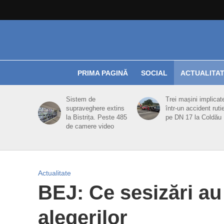
PRIMA PAGINĂ
SOCIAL
ACTUALITA
Sistem de
Trei mașini implicat
supraveghere extins
într-un accident ruti
la Bistrița. Peste 485
pe DN 17 la Coldău
de camere video
Actualitate
BEJ: Ce sesizări au 
alegerilor