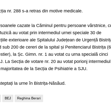
ia nr. 288 s-a retras din motive medicale.
rsoanele cazate la Căminul pentru persoane vârstnice, c
Muzică au votat prin intermediul urnei speciale 30 de
țiile exterioare ale Spitalului Județean de Urgență Bistri
ind sub 200 de cereri de la spital și Penitenciarul Bistrița (
estier), la Șc. Gimn. nr. 1 au votat cu urna specială cinci
J. La Secția de votare nr. 20 au votat porionj intermediul
majoritatea de la Secția de Psihiatrie a SJU.
teptați la urne în Bistrița-Năsăud.
BEJ
Reghina Berari