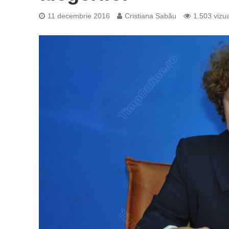
11 decembrie 2016
Cristiana Sabău
1.503 vizua