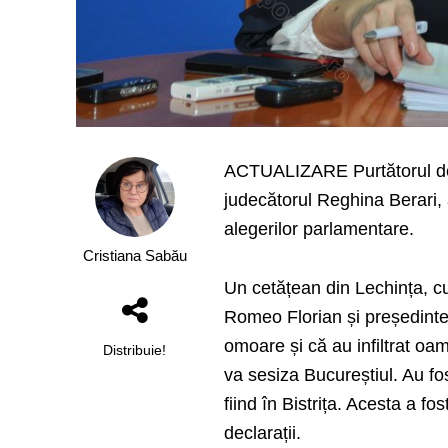
ACTUALIZARE Purtătorul de c
judecătorul Reghina Berari, 
alegerilor parlamentare.
Cristiana Sabău
Un cetățean din Lechința, cu
Romeo Florian și președinte
omoare și că au infiltrat oam
Distribuie!
va sesiza Bucureștiul. Au fos
fiind în Bistrița. Acesta a 
declarații.