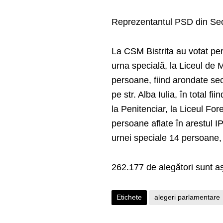
Reprezentantul PSD din Secț
La CSM Bistrița au votat pe
urna specială, la Liceul de 
persoane, fiind arondate sec
pe str. Alba Iulia, în total fi
la Penitenciar, la Liceul For
persoane aflate în arestul IP
urnei speciale 14 persoane, 
262.177 de alegători sunt aș
Etichete
alegeri parlamentare