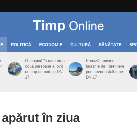
TE
POLITICĂ
ECONOMIE
CULTURĂ
SĂNĂTATE
SP
e
O mașină în care erau
Precizări privind
er
două persoane a lovit
lucrările de întreținere
un cap de pod pe DN
prin covor asfaltic pe
17
DN 17
apărut în ziua