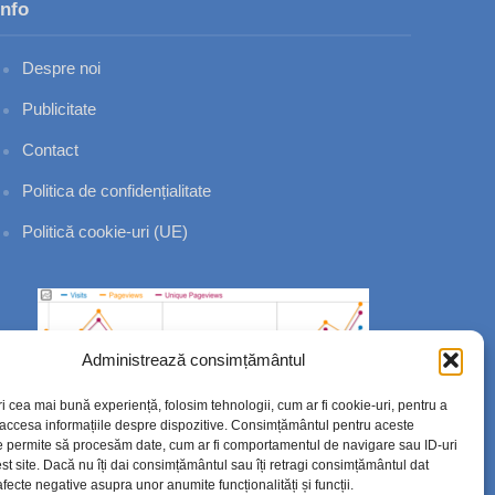
Info
Despre noi
Publicitate
Contact
Politica de confidențialitate
Politică cookie-uri (UE)
Administrează consimțământul
ri cea mai bună experiență, folosim tehnologii, cum ar fi cookie-uri, pentru a
 accesa informațiile despre dispozitive. Consimțământul pentru aceste
e permite să procesăm date, cum ar fi comportamentul de navigare sau ID-uri
st site. Dacă nu îți dai consimțământul sau îți retragi consimțământul dat
fecte negative asupra unor anumite funcționalități și funcții.