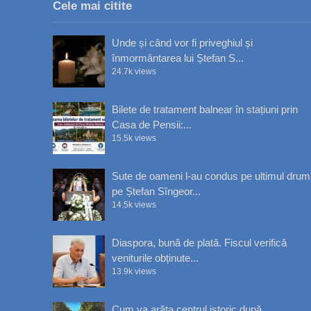
Cele mai citite
Unde și când vor fi priveghiul și
înmormântarea lui Ștefan S...
24.7k views
Bilete de tratament balnear în stațiuni prin
Casa de Pensii:...
15.5k views
Sute de oameni l-au condus pe ultimul drum
pe Ștefan Sîngeor...
14.5k views
Diaspora, bună de plată. Fiscul verifică
veniturile obținute...
13.9k views
Cum va arăta centrul istoric după