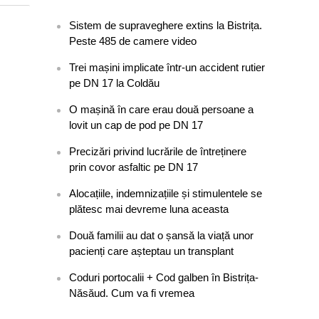
Sistem de supraveghere extins la Bistrița.
Peste 485 de camere video
Trei mașini implicate într-un accident rutier
pe DN 17 la Coldău
O mașină în care erau două persoane a
lovit un cap de pod pe DN 17
Precizări privind lucrările de întreținere
prin covor asfaltic pe DN 17
Alocațiile, indemnizațiile și stimulentele se
plătesc mai devreme luna aceasta
Două familii au dat o șansă la viață unor
pacienți care așteptau un transplant
Coduri portocalii + Cod galben în Bistrița-
Năsăud. Cum va fi vremea