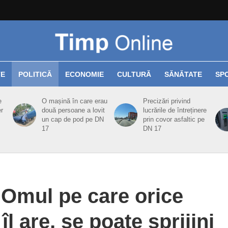
TE
POLITICĂ
ECONOMIE
CULTURĂ
SĂNĂTATE
SP
e
O mașină în care erau
Precizări privind
er
două persoane a lovit
lucrările de întreținere
un cap de pod pe DN
prin covor asfaltic pe
17
DN 17
 Omul pe care orice
l are, se poate sprijini