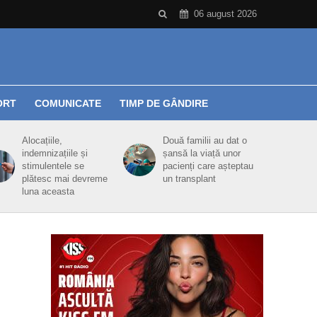
06 august 2026
ORT
COMUNICATE
TIMP DE GÂNDIRE
Alocațiile,
Două familii au dat o
indemnizațiile și
șansă la viață unor
stimulentele se
pacienți care așteptau
plătesc mai devreme
un transplant
luna aceasta