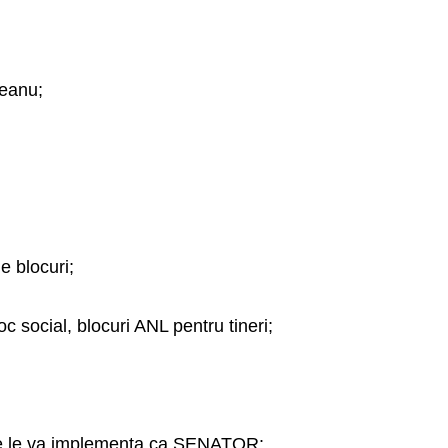
reanu;
e blocuri;
c social, blocuri ANL pentru tineri;
are le va implementa ca SENATOR: