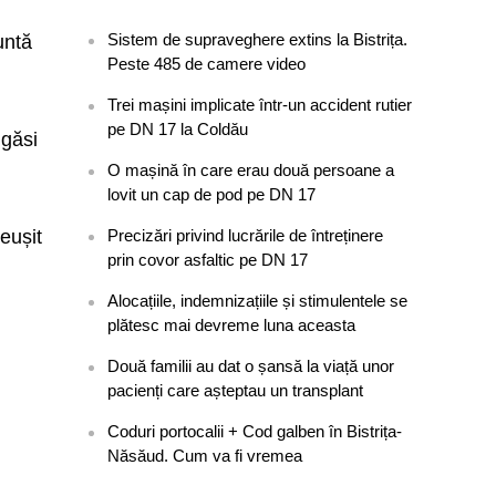
Sistem de supraveghere extins la Bistrița.
untă
Peste 485 de camere video
Trei mașini implicate într-un accident rutier
pe DN 17 la Coldău
 găsi
O mașină în care erau două persoane a
lovit un cap de pod pe DN 17
eușit
Precizări privind lucrările de întreținere
prin covor asfaltic pe DN 17
Alocațiile, indemnizațiile și stimulentele se
plătesc mai devreme luna aceasta
Două familii au dat o șansă la viață unor
pacienți care așteptau un transplant
Coduri portocalii + Cod galben în Bistrița-
Năsăud. Cum va fi vremea