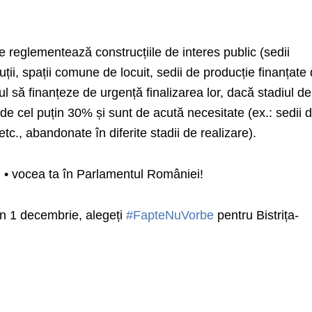
re reglementează construcțiile de interes public (sedii
uții, spații comune de locuit, sedii de producție finanțate 
tul să finanțeze de urgență finalizarea lor, dacă stadiul de
 de cel puțin 30% și sunt de acută necesitate (ex.: sedii 
 etc., abandonate în diferite stadii de realizare).
 • vocea ta în Parlamentul României!
n 1 decembrie, alegeți
#FapteNuVorbe
pentru Bistrița-