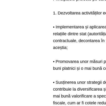
1. Dezvoltarea activităților 
• Implementarea și aplicare
relațiile dintre stat (autorită
contractuale, decontarea în t
aceștia;
• Promovarea unor măsuri pr
buni platnici și o mai bună c
• Susținerea unor strategii d
contribuie la diversificarea ș
mai bună valorificare a specif
fiscale, cum ar fi cotele re