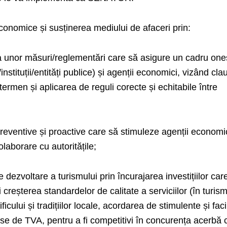
economice și susținerea mediului de afaceri prin:
a unor măsuri/reglementări care să asigure un cadru ones
ți/instituții/entități publice) și agenții economici, vizând cla
ermen și aplicarea de reguli corecte și echitabile între
eventive și proactive care să stimuleze agenții economi
olaborare cu autoritățile;
e dezvoltare a turismului prin încurajarea investițiilor car
i creșterea standardelor de calitate a serviciilor (în turism
icului și tradițiilor locale, acordarea de stimulente și facil
duse de TVA, pentru a fi competitivi în concurența acerbă 