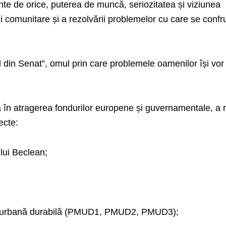
te de orice, puterea de muncă, seriozitatea și viziunea
 comunitare și a rezolvării problemelor cu care se confr
ul din Senat”, omul prin care problemele oamenilor își vor
ă în atragerea fondurilor europene și guvernamentale, a r
ecte:
ului Beclean;
ate urbană durabilă (PMUD1, PMUD2, PMUD3);