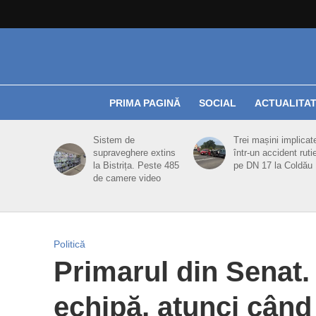
PRIMA PAGINĂ
SOCIAL
ACTUALITA
Sistem de
Trei mașini implicat
supraveghere extins
într-un accident ruti
la Bistrița. Peste 485
pe DN 17 la Coldău
de camere video
Politică
Primarul din Senat.
echipă, atunci când î