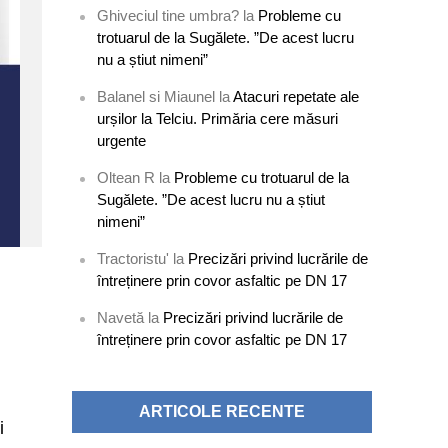
Ghiveciul tine umbra?
la
Probleme cu
trotuarul de la Sugălete. ”De acest lucru
nu a știut nimeni”
Balanel si Miaunel
la
Atacuri repetate ale
urșilor la Telciu. Primăria cere măsuri
urgente
Oltean R
la
Probleme cu trotuarul de la
Sugălete. ”De acest lucru nu a știut
nimeni”
Tractoristu'
la
Precizări privind lucrările de
întreținere prin covor asfaltic pe DN 17
Navetă
la
Precizări privind lucrările de
întreținere prin covor asfaltic pe DN 17
ARTICOLE RECENTE
i