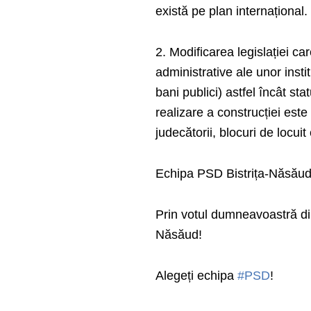
există pe plan internațional.
2. Modificarea legislației ca
administrative ale unor instit
bani publici) astfel încât sta
realizare a construcției este
judecătorii, blocuri de locuit
Echipa PSD Bistrița-Năsăud
Prin votul dumneavoastră di
Năsăud!
Alegeți echipa
#PSD
!