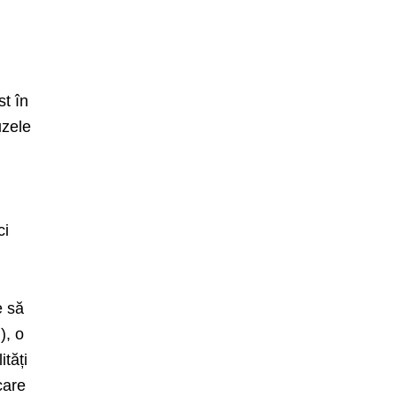
t în
uzele
ci
e să
), o
ități
care